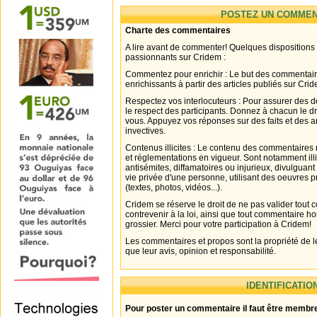
POSTEZ UN COMMEN
Charte des commentaires
A lire avant de commenter! Quelques dispositions
passionnants sur Cridem :
Commentez pour enrichir : Le but des commentair
enrichissants à partir des articles publiés sur Cri
Respectez vos interlocuteurs : Pour assurer des d
le respect des participants. Donnez à chacun le d
vous. Appuyez vos réponses sur des faits et des 
invectives.
Contenus illicites : Le contenu des commentaires n
et réglementations en vigueur. Sont notamment illi
antisémites, diffamatoires ou injurieux, divulguant
vie privée d'une personne, utilisant des oeuvres p
(textes, photos, vidéos...).
Cridem se réserve le droit de ne pas valider tout
contrevenir à la loi, ainsi que tout commentaire h
grossier. Merci pour votre participation à Cridem!
Les commentaires et propos sont la propriété de l
que leur avis, opinion et responsabilité.
IDENTIFICATIO
Pour poster un commentaire il faut être membre