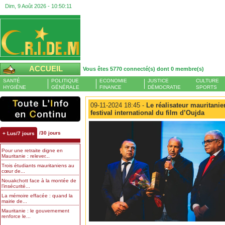
Dim, 9 Août 2026 -
10:50:12
ACCUEIL
Vous êtes 5770 connecté(s) dont 0 membre(s)
SANTÉ
POLITIQUE
ECONOMIE
JUSTICE
CULTURE
HYGIÈNE
GÉNÉRALE
FINANCE
DÉMOCRATIE
SPORTS
09-11-2024 18:45 -
Le réalisateur mauritani
festival international du film d’Oujda
/30 jours
+ Lus/7 jours
Pour une retraite digne en
Mauritanie : relever...
Trois étudiants mauritaniens au
cœur de...
Nouakchott face à la montée de
l’insécurité...
La mémoire effacée : quand la
mairie de...
Mauritanie : le gouvernement
renforce le...