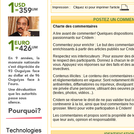
Impression :
Cliquez ici pour imprimer l'article
POSTEZ UN COMMEN
Charte des commentaires
A lire avant de commenter! Quelques dispositions
passionnants sur Cridem :
Commentez pour enrichir : Le but des commentair
enrichissants à partir des articles publiés sur Cri
Respectez vos interlocuteurs : Pour assurer des d
le respect des participants. Donnez à chacun le d
vous. Appuyez vos réponses sur des faits et des 
invectives.
Contenus illicites : Le contenu des commentaires n
et réglementations en vigueur. Sont notamment illi
antisémites, diffamatoires ou injurieux, divulguant
vie privée d'une personne, utilisant des oeuvres p
(textes, photos, vidéos...).
Cridem se réserve le droit de ne pas valider tout
contrevenir à la loi, ainsi que tout commentaire h
grossier. Merci pour votre participation à Cridem!
Les commentaires et propos sont la propriété de l
que leur avis, opinion et responsabilité.