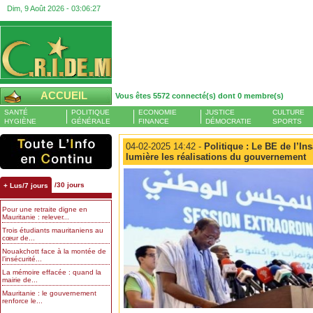
Dim, 9 Août 2026 -
03:06:28
ACCUEIL
Vous êtes 5572 connecté(s) dont 0 membre(s)
SANTÉ
POLITIQUE
ECONOMIE
JUSTICE
CULTURE
HYGIÈNE
GÉNÉRALE
FINANCE
DÉMOCRATIE
SPORTS
04-02-2025 14:42 -
Politique : Le BE de l’Ins
lumière les réalisations du gouvernement
/30 jours
+ Lus/7 jours
Pour une retraite digne en
Mauritanie : relever...
Trois étudiants mauritaniens au
cœur de...
Nouakchott face à la montée de
l’insécurité...
La mémoire effacée : quand la
mairie de...
Mauritanie : le gouvernement
renforce le...