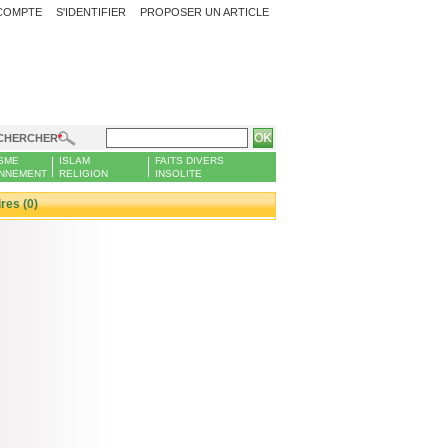
COMPTE
S'IDENTIFIER
PROPOSER UN ARTICLE
CHERCHER
SME
ISLAM
FAITS DIVERS
NNEMENT
RELIGION
INSOLITE
es (0)