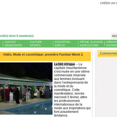
CRÉER UN 
ecté(s) dont 0 membre(s)
RE
JUSTICE
CULTURE
EDUCATION
PÊCHE, ELEVAGE
URBANI
DÉMOCRATIE
SPORTS
EMPLOI
AGRICULTURE
ENVIRO
Commentair
 -
Vidéo. Mode et cosmétique: première Fashion Week à
Le360 Afrique
-- La
capitale mauritanienne
s’est muée en une vitrine
commerciale réservée
aux femmes évoluant
dans l’entreprenariat de
la mode et du
cosmétique. Cette
manifestation, lancée
mercredi 5 février, attire
les professionnels
internationaux de la
mode aux inspirations qui
font actuellement
tendance.