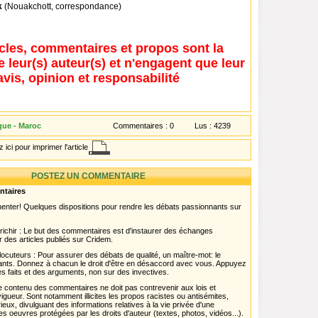
k
(Nouakchott, correspondance)
icles, commentaires et propos sont la
e leur(s) auteur(s) et n'engagent que leur
avis, opinion et responsabilité
que - Maroc
Commentaires :
0
Lus :
4239
 ici pour imprimer l'article
POSTEZ UN COMMENTAIRE
ntaires
menter! Quelques dispositions pour rendre les débats passionnants sur
chir : Le but des commentaires est d'instaurer des échanges
r des articles publiés sur Cridem.
ocuteurs : Pour assurer des débats de qualité, un maître-mot: le
pants. Donnez à chacun le droit d'être en désaccord avec vous. Appuyez
s faits et des arguments, non sur des invectives.
 Le contenu des commentaires ne doit pas contrevenir aux lois et
igueur. Sont notamment illicites les propos racistes ou antisémites,
rieux, divulguant des informations relatives à la vie privée d'une
es oeuvres protégées par les droits d'auteur (textes, photos, vidéos...).