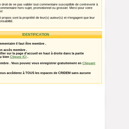
 droit de ne pas valider tout commentaire susceptible de contrevenir à
ut commentaire hors-sujet, promotionnel ou grossier. Merci pour votre
m!
propos sont la propriété de leur(s) auteur(s) et n'engagent que leur
onsabilité.
IDENTIFICATION
mentaire il faut être membre .
 un accès membre .
ifier sur la page d'accueil en haut à droite dans la partie
u bien
Cliquez ICI
.
embre . Vous pouvez vous enregistrer gratuitement en
Cliquant
vous accèderez à TOUS les espaces de CRIDEM sans aucune