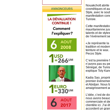
Nouakchott abrite
ANNONCEURS
cosmétiques et au
Style, avec le sou
manifestation conn
Tunisie.
Cette manifestatio
mauritanienne jusq
talents et de style
de l’événement se
«Je représente la 
tradition et modern
teinture et le wax
Pecos Style.
C’est la première 
n’avons pas eu peu
Sénégal, de Tunisi
explique Toly Kan
Kadia Sao, propri
premier évènemen
et Abidjan. Nous f
amaigrissement au
L’idée, c’est de d
nous avons beaucou
commerciale et de 
clientèle ici. J’ai
accordent un grand