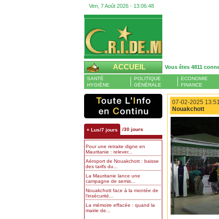
Ven, 7 Août 2026 -
13:06:48
ACCUEIL
Vous êtes 4811 conn
SANTÉ
POLITIQUE
ECONOMIE
HYGIÈNE
GÉNÉRALE
FINANCE
07-02-2025 13:51
Nouakchott
/30 jours
+ Lus/7 jours
Pour une retraite digne en
Mauritanie : relever...
Aéroport de Nouakchott : baisse
des tarifs du...
La Mauritanie lance une
campagne de semis...
Nouakchott face à la montée de
l’insécurité...
La mémoire effacée : quand la
mairie de...