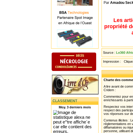
Par
Amadou Sec
Les art
propriété d
Source :
Le360 Afri
Impression :
Cliquez
Charte des comme
A lire avant de com
Cridem :
Commentez pour enri
enrichissants à parti
CLASSEMENT
Respectez vos interl
Moy. 3 derniers mois
respect des partici
vos réponses sur de
Contenus illicites :
réglementations en v
diffamatoires ou inju
personne, utilisant d