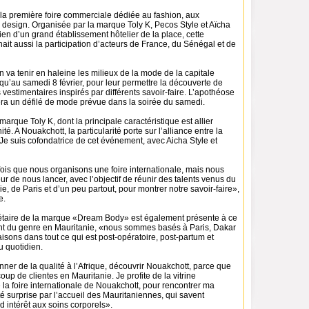
 la première foire commerciale dédiée au fashion, aux
 design. Organisée par la marque Toly K, Pecos Style et Aïcha
tien d’un grand établissement hôtelier de la place, cette
ait aussi la participation d’acteurs de France, du Sénégal et de
n va tenir en haleine les milieux de la mode de la capitale
u’au samedi 8 février, pour leur permettre la découverte de
s vestimentaires inspirés par différents savoir-faire. L’apothéose
ra un défilé de mode prévue dans la soirée du samedi.
marque Toly K, dont la principale caractéristique est allier
ité. A Nouakchott, la particularité porte sur l’alliance entre la
. Je suis cofondatrice de cet événement, avec Aicha Style et
fois que nous organisons une foire internationale, mais nous
r de nous lancer, avec l’objectif de réunir des talents venus du
e, de Paris et d’un peu partout, pour montrer notre savoir-faire»,
e.
étaire de la marque «Dream Body» est également présente à ce
t du genre en Mauritanie, «nous sommes basés à Paris, Dakar
aisons dans tout ce qui est post-opératoire, post-partum et
 quotidien.
onner de la qualité à l’Afrique, découvrir Nouakchott, parce que
p de clientes en Mauritanie. Je profite de la vitrine
la foire internationale de Nouakchott, pour rencontrer ma
 été surprise par l’accueil des Mauritaniennes, qui savent
 intérêt aux soins corporels».