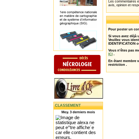
Les commentaires et 
avis, opinion et resp
Pour poster un com
Si vous avez déjà
Veuillez vous ident
IDENTIFICATION o
Vous n'êtes pas m
ICI
.
En étant membre 
restriction .
CLASSEMENT
Moy. 3 derniers mois