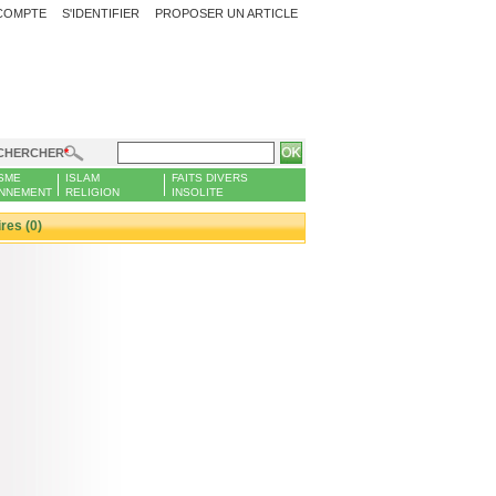
COMPTE
S'IDENTIFIER
PROPOSER UN ARTICLE
CHERCHER
SME
ISLAM
FAITS DIVERS
NNEMENT
RELIGION
INSOLITE
es (0)