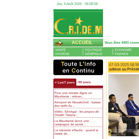
Jeu, 6 Août 2026 -
06:08:59
ACCUEIL
Vous êtes 4493 conn
SANTÉ
POLITIQUE
ECONOMIE
HYGIÈNE
GÉNÉRALE
FINANCE
07-03-2025 08:58
adieux au Prési
/30 jours
+ Lus/7 jours
Pour une retraite digne en
Mauritanie : relever...
Aéroport de Nouakchott : baisse
des tarifs du...
Vidéo. Sénégal : les propos de
Cheikh Tidiane...
La Mauritanie lance une
campagne de semis...
La mémoire effacée : quand la
mairie de...