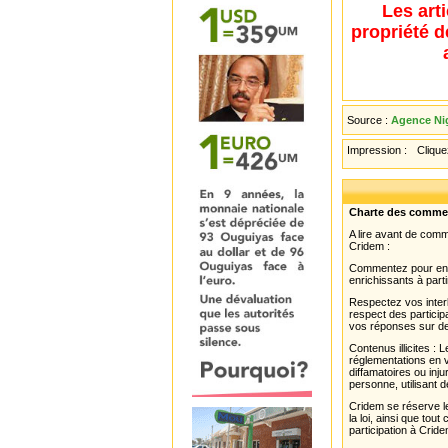
Les art
propriété d
Source :
Agence Ni
Impression :
Cliquez
Charte des comme
A lire avant de com
Cridem :
Commentez pour enri
enrichissants à parti
Respectez vos interl
respect des partici
vos réponses sur de
Contenus illicites :
réglementations en v
diffamatoires ou inju
personne, utilisant d
Cridem se réserve le
la loi, ainsi que to
participation à Cride