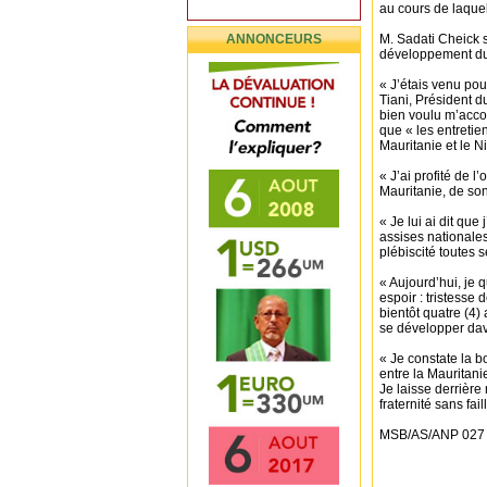
au cours de laque
ANNONCEURS
M. Sadati Cheick se
développement du
« J’étais venu po
Tiani, Président d
bien voulu m’accor
que « les entretien
Mauritanie et le Ni
« J’ai profité de 
Mauritanie, de son
« Je lui ai dit que
assises nationales 
plébiscité toutes 
« Aujourd’hui, je 
espoir : tristesse
bientôt quatre (4)
se développer dava
« Je constate la b
entre la Mauritani
Je laisse derrièr
fraternité sans fai
MSB/AS/ANP 027 