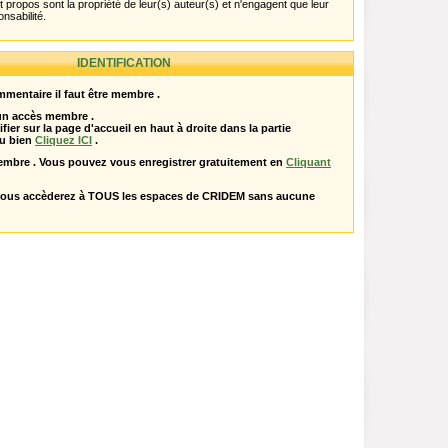
propos sont la propriété de leur(s) auteur(s) et n'engagent que leur
onsabilité.
IDENTIFICATION
mentaire il faut être membre .
 un accès membre .
ifier sur la page d'accueil en haut à droite dans la partie
u bien
Cliquez ICI
.
embre . Vous pouvez vous enregistrer gratuitement en
Cliquant
vous accèderez à TOUS les espaces de CRIDEM sans aucune