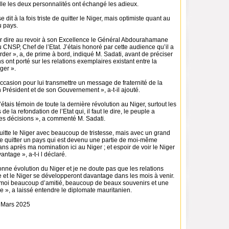
lle les deux personnalités ont échangé les adieux.
 dit à la fois triste de quitter le Niger, mais optimiste quant au
 pays.
ur dire au revoir à son Excellence le Général Abdourahamane
u CNSP, Chef de l’Etat. J’étais honoré par cette audience qu’il a
der », a, de prime à bord, indiqué M. Sadati, avant de préciser
s ont porté sur les relations exemplaires existant entre la
ger ».
l’occasion pour lui transmettre un message de fraternité de la
 Président et de son Gouvernement », a-t-il ajouté.
 j’étais témoin de toute la dernière révolution au Niger, surtout les
de la refondation de l’Etat qui, il faut le dire, le peuple a
ses décisions », a commenté M. Sadati.
quitte le Niger avec beaucoup de tristesse, mais avec un grand
 de quitter un pays qui est devenu une partie de moi-même
 ans après ma nomination ici au Niger ; et espoir de voir le Niger
ntage », a-t-i l déclaré.
onne évolution du Niger et je ne doute pas que les relations
e et le Niger se développeront davantage dans les mois à venir.
e moi beaucoup d’amitié, beaucoup de beaux souvenirs et une
lle », a laissé entendre le diplomate mauritanien.
Mars 2025