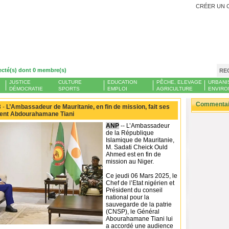
CRÉER UN 
ecté(s) dont 0 membre(s)
RE
JUSTICE
CULTURE
EDUCATION
PÊCHE, ELEVAGE
URBANI
DÉMOCRATIE
SPORTS
EMPLOI
AGRICULTURE
ENVIRO
Commentair
 -
L’Ambassadeur de Mauritanie, en fin de mission, fait ses
dent Abdourahamane Tiani
ANP
-- L’Ambassadeur
de la République
Islamique de Mauritanie,
M. Sadati Cheick Ould
Ahmed est en fin de
mission au Niger.
Ce jeudi 06 Mars 2025, le
Chef de l’Etat nigérien et
Président du conseil
national pour la
sauvegarde de la patrie
(CNSP), le Général
Abourahamane Tiani lui
a accordé une audience