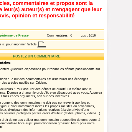
icles, commentaires et propos sont la
e leur(s) auteur(s) et n'engagent que leur
avis, opinion et responsabilité
gérienne de Presse
Commentaires :
0
Lus :
1616
 ici pour imprimer l'article
POSTEZ UN COMMENTAIRE
ntaires
menter! Quelques dispositions pour rendre les débats passionnants sur
chir : Le but des commentaires est d'instaurer des échanges
r des articles publiés sur Cridem.
ocuteurs : Pour assurer des débats de qualité, un maître-mot: le
pants. Donnez à chacun le droit d'être en désaccord avec vous. Appuyez
s faits et des arguments, non sur des invectives.
 Le contenu des commentaires ne doit pas contrevenir aux lois et
igueur. Sont notamment illicites les propos racistes ou antisémites,
rieux, divulguant des informations relatives à la vie privée d'une
es oeuvres protégées par les droits d'auteur (textes, photos, vidéos...).
 droit de ne pas valider tout commentaire susceptible de contrevenir à
ut commentaire hors-sujet, promotionnel ou grossier. Merci pour votre
m!