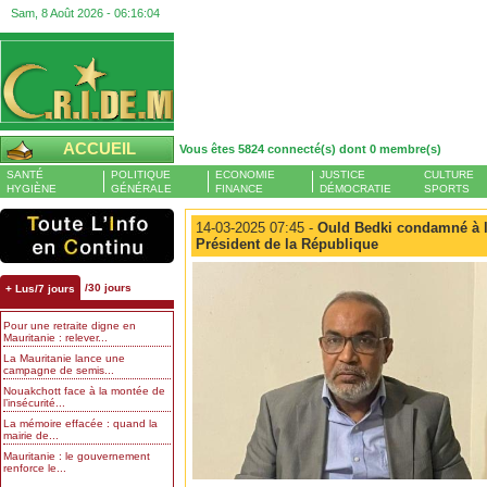
Sam, 8 Août 2026 -
06:16:04
ACCUEIL
Vous êtes 5824 connecté(s) dont 0 membre(s)
SANTÉ
POLITIQUE
ECONOMIE
JUSTICE
CULTURE
HYGIÈNE
GÉNÉRALE
FINANCE
DÉMOCRATIE
SPORTS
14-03-2025 07:45 -
Ould Bedki condamné à l
Président de la République
/30 jours
+ Lus/7 jours
Pour une retraite digne en
Mauritanie : relever...
La Mauritanie lance une
campagne de semis...
Nouakchott face à la montée de
l’insécurité...
La mémoire effacée : quand la
mairie de...
Mauritanie : le gouvernement
renforce le...