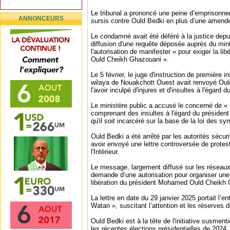
Le tribunal a prononcé une peine d’emprisonn
ANNONCEURS
sursis contre Ould Bedki en plus d’une amende 
Le condamné avait été déféré à la justice depui
diffusion d'une requête déposée auprès du minist
l'autorisation de manifester « pour exiger la l
Ould Cheikh Ghazouani ».
Le 5 février, le juge d'instruction de première i
wilaya de Nouakchott Ouest avait renvoyé Oul
l'avoir inculpé d'injures et d'insultes à l'égard d
‎Le ministère public a accusé le concerné de «
comprenant des insultes à l'égard du président
qu'il soit incarcéré sur la base de la loi des s
Ould Bedki a été arrêté par les autorités sécurit
avoir envoyé une lettre controversée de protes
l'Intérieur.
Le message, largement diffusé sur les réseaux 
demande d’une autorisation pour organiser une 
libération du président Mohamed Ould Cheikh 
‎La lettre en date du 29 janvier 2025 portait l’en
Watan », suscitant l’attention et les réserves
Ould Bedki est à la tête de l'initiative susment
les récentes élections présidentielles de 2024, 