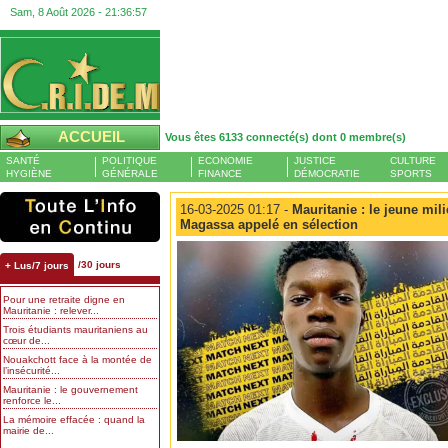
Sam, 8 Août 2026 -
21:36:57
ACCUEIL
Vous êtes 6133 connecté(s) dont 0 membre(s)
SANTÉ
POLITIQUE
ECONOMIE
JUSTICE
CULTURE
HYGIÈNE
GÉNÉRALE
FINANCE
DÉMOCRATIE
SPORTS
16-03-2025 01:17 -
Mauritanie : le jeune mili
Magassa appelé en sélection
/30 jours
+ Lus/7 jours
Pour une retraite digne en
Mauritanie : relever...
Trois étudiants mauritaniens au
cœur de...
Nouakchott face à la montée de
l’insécurité...
Mauritanie : le gouvernement
renforce le...
La mémoire effacée : quand la
mairie de...