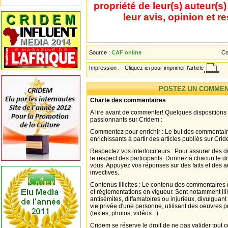
propriété de leur(s) auteur(s
leur avis, opinion et r
Source :
CAF online
Co
Impression :
Cliquez ici pour imprimer l'article
POSTEZ UN COMMEN
Charte des commentaires
A lire avant de commenter! Quelques dispositions
passionnants sur Cridem :
Commentez pour enrichir : Le but des commentair
enrichissants à partir des articles publiés sur Cri
Respectez vos interlocuteurs : Pour assurer des d
le respect des participants. Donnez à chacun le d
vous. Appuyez vos réponses sur des faits et des 
invectives.
Contenus illicites : Le contenu des commentaires n
et réglementations en vigueur. Sont notamment illi
antisémites, diffamatoires ou injurieux, divulguant
vie privée d'une personne, utilisant des oeuvres p
(textes, photos, vidéos...).
Cridem se réserve le droit de ne pas valider tout