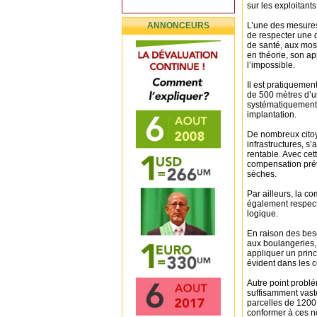
sur les exploitant
ANNONCEURS
L’une des mesures
de respecter une 
de santé, aux mosq
en théorie, son ap
l’impossible.
Il est pratiquemen
de 500 mètres d’
systématiquement 
implantation.
De nombreux citoy
infrastructures, s’
rentable. Avec cet
compensation prévu
sèches.
Par ailleurs, la c
également respecte
logique.
En raison des bes
aux boulangeries,
appliquer un princi
évident dans les c
Autre point problém
suffisamment vaste
parcelles de 1200 
conformer à ces n