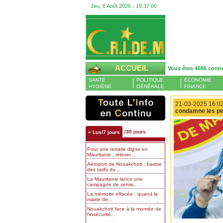
Jeu, 6 Août 2026 -
19:37:01
ACCUEIL
Vous êtes 4686 conn
SANTÉ
POLITIQUE
ECONOMIE
HYGIÈNE
GÉNÉRALE
FINANCE
21-03-2025 16:02
condamne les pet
/30 jours
+ Lus/7 jours
Pour une retraite digne en
Mauritanie : relever...
Aéroport de Nouakchott : baisse
des tarifs du...
La Mauritanie lance une
campagne de semis...
La mémoire effacée : quand la
mairie de...
Nouakchott face à la montée de
l’insécurité...