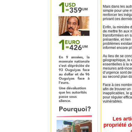
Mais dans les autr
simple pour une ma
renforcer les inég
privant ces derniè
Enfin, la ministre
de mettre fin aux 
transformées en sa
présentée, et rie
problèmes existan
informel encore plu
Au lieu de se conc
géographique, le 
essentielles à la s
mesures anti-ince
d’urgence sont de
au second plan da
Face à ces nombreu
afin de trouver un
inapplicables, le
pour réguler effic
vulnérables.
Les art
propriété d