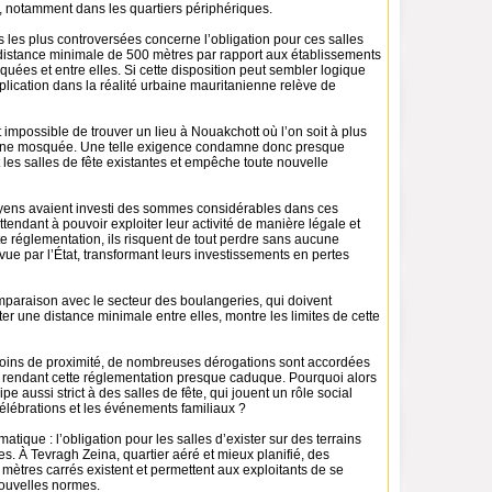
s, notamment dans les quartiers périphériques.
 les plus controversées concerne l’obligation pour ces salles
distance minimale de 500 mètres par rapport aux établissements
uées et entre elles. Si cette disposition peut sembler logique
plication dans la réalité urbaine mauritanienne relève de
t impossible de trouver un lieu à Nouakchott où l’on soit à plus
une mosquée. Une telle exigence condamne donc presque
les salles de fête existantes et empêche toute nouvelle
ens avaient investi des sommes considérables dans ces
attendant à pouvoir exploiter leur activité de manière légale et
te réglementation, ils risquent de tout perdre sans aucune
e par l’État, transformant leurs investissements en pertes
omparaison avec le secteur des boulangeries, qui doivent
r une distance minimale entre elles, montre les limites de cette
oins de proximité, de nombreuses dérogations sont accordées
 rendant cette réglementation presque caduque. Pourquoi alors
pe aussi strict à des salles de fête, qui jouent un rôle social
élébrations et les événements familiaux ?
atique : l’obligation pour les salles d’exister sur des terrains
s. À Tevragh Zeina, quartier aéré et mieux planifié, des
mètres carrés existent et permettent aux exploitants de se
ouvelles normes.