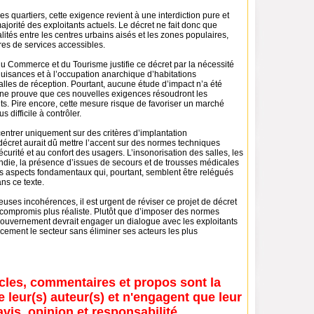
es quartiers, cette exigence revient à une interdiction pure et
jorité des exploitants actuels. Le décret ne fait donc que
alités entre les centres urbains aisés et les zones populaires,
res de services accessibles.
 du Commerce et du Tourisme justifie ce décret par la nécessité
nuisances et à l’occupation anarchique d’habitations
lles de réception. Pourtant, aucune étude d’impact n’a été
n ne prouve que ces nouvelles exigences résoudront les
ts. Pire encore, cette mesure risque de favoriser un marché
s difficile à contrôler.
entrer uniquement sur des critères d’implantation
décret aurait dû mettre l’accent sur des normes techniques
écurité et au confort des usagers. L’insonorisation des salles, les
ndie, la présence d’issues de secours et de trousses médicales
s aspects fondamentaux qui, pourtant, semblent être relégués
ns ce texte.
ses incohérences, il est urgent de réviser ce projet de décret
 compromis plus réaliste. Plutôt que d’imposer des normes
 gouvernement devrait engager un dialogue avec les exploitants
acement le secteur sans éliminer ses acteurs les plus
icles, commentaires et propos sont la
e leur(s) auteur(s) et n'engagent que leur
avis, opinion et responsabilité