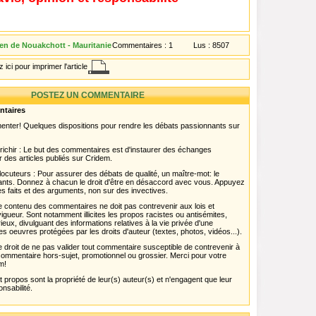
en de Nouakchott - Mauritanie
Commentaires :
1
Lus :
8507
 ici pour imprimer l'article
POSTEZ UN COMMENTAIRE
ntaires
menter! Quelques dispositions pour rendre les débats passionnants sur
chir : Le but des commentaires est d'instaurer des échanges
r des articles publiés sur Cridem.
ocuteurs : Pour assurer des débats de qualité, un maître-mot: le
pants. Donnez à chacun le droit d'être en désaccord avec vous. Appuyez
s faits et des arguments, non sur des invectives.
 Le contenu des commentaires ne doit pas contrevenir aux lois et
igueur. Sont notamment illicites les propos racistes ou antisémites,
rieux, divulguant des informations relatives à la vie privée d'une
es oeuvres protégées par les droits d'auteur (textes, photos, vidéos...).
 droit de ne pas valider tout commentaire susceptible de contrevenir à
ut commentaire hors-sujet, promotionnel ou grossier. Merci pour votre
m!
propos sont la propriété de leur(s) auteur(s) et n'engagent que leur
onsabilité.