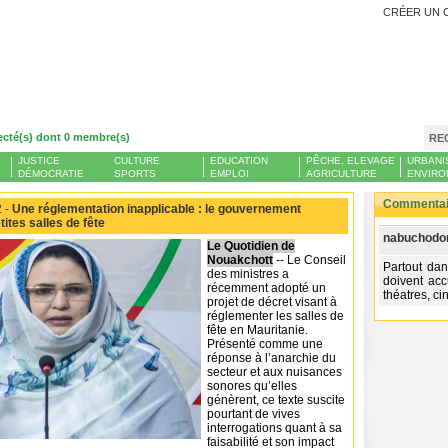
CRÉER UN 
ecté(s) dont 0 membre(s)
RE
JUSTICE
CULTURE
EDUCATION
PÊCHE, ELEVAGE
URBANI
DÉMOCRATIE
SPORTS
EMPLOI
AGRICULTURE
ENVIRO
Commentair
 -
Une réglementation inapplicable : le gouvernement
ites salles de fête
nabuchodon
Le Quotidien de
Nouakchott
-- Le Conseil
Partout da
des ministres a
doivent accu
récemment adopté un
théatres, ci
projet de décret visant à
réglementer les salles de
fête en Mauritanie.
Présenté comme une
réponse à l’anarchie du
secteur et aux nuisances
sonores qu’elles
génèrent, ce texte suscite
pourtant de vives
interrogations quant à sa
faisabilité et son impact