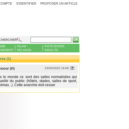
COMPTE
S'IDENTIFIER
PROPOSER UN ARTICLE
CHERCHER
SME
ISLAM
FAITS DIVERS
NNEMENT
RELIGION
INSOLITE
es (1)
osor (H)
23/03/2025 19:06
ns le monde ce sont des salles normalisées qui
eillir du public (hôtels, stades, salles de sport,
némas...). Cette anarchie doit cesser