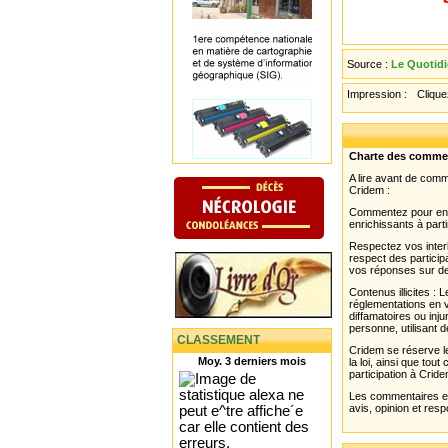
Source :
Le Quotidi
Impression :
Cliquez
Charte des comme
A lire avant de com
Cridem :
Commentez pour enri
enrichissants à parti
Respectez vos interl
respect des partici
vos réponses sur de
Contenus illicites :
réglementations en v
diffamatoires ou inju
personne, utilisant d
CLASSEMENT
Cridem se réserve le
Moy. 3 derniers mois
la loi, ainsi que to
participation à Cride
Les commentaires et 
avis, opinion et resp