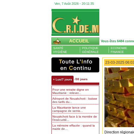
Ven, 7 Août 2026 -
20:11:35
ACCUEIL
Vous êtes 6484 conn
SANTÉ
POLITIQUE
ECONOMIE
HYGIÈNE
GÉNÉRALE
FINANCE
23-03-2025 06:03
/30 jours
+ Lus/7 jours
Pour une retraite digne en
Mauritanie : relever...
Aéroport de Nouakchott : baisse
des tarifs du...
La Mauritanie lance une
campagne de semis...
Nouakchott face à la montée de
l’insécurité...
La mémoire effacée : quand la
mairie de...
Direction régional