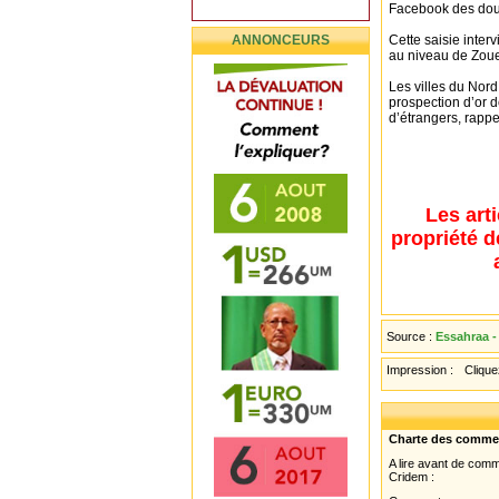
Facebook des dou
ANNONCEURS
Cette saisie inter
au niveau de Zouer
Les villes du Nor
prospection d’or d
d’étrangers, rappe
Les art
propriété d
Source :
Essahraa -
Impression :
Cliquez
Charte des comme
A lire avant de com
Cridem :