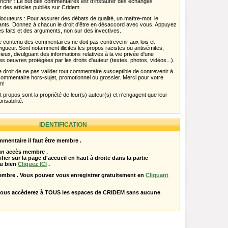
chir : Le but des commentaires est d'instaurer des échanges
r des articles publiés sur Cridem.
ocuteurs : Pour assurer des débats de qualité, un maître-mot: le
pants. Donnez à chacun le droit d'être en désaccord avec vous. Appuyez
s faits et des arguments, non sur des invectives.
 Le contenu des commentaires ne doit pas contrevenir aux lois et
igueur. Sont notamment illicites les propos racistes ou antisémites,
rieux, divulguant des informations relatives à la vie privée d'une
es oeuvres protégées par les droits d'auteur (textes, photos, vidéos...).
 droit de ne pas valider tout commentaire susceptible de contrevenir à
ut commentaire hors-sujet, promotionnel ou grossier. Merci pour votre
m!
propos sont la propriété de leur(s) auteur(s) et n'engagent que leur
onsabilité.
IDENTIFICATION
mentaire il faut être membre .
 un accès membre .
ifier sur la page d'accueil en haut à droite dans la partie
u bien
Cliquez ICI
.
embre . Vous pouvez vous enregistrer gratuitement en
Cliquant
vous accèderez à TOUS les espaces de CRIDEM sans aucune