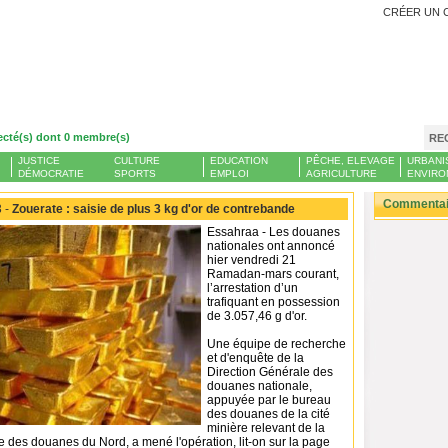
CRÉER UN 
ecté(s) dont 0 membre(s)
RE
JUSTICE
CULTURE
EDUCATION
PÊCHE, ELEVAGE
URBANI
DÉMOCRATIE
SPORTS
EMPLOI
AGRICULTURE
ENVIRO
Commentair
 -
Zouerate : saisie de plus 3 kg d'or de contrebande
Essahraa - Les douanes
nationales ont annoncé
hier vendredi 21
Ramadan-mars courant,
l’arrestation d’un
trafiquant en possession
de 3.057,46 g d'or.
Une équipe de recherche
et d'enquête de la
Direction Générale des
douanes nationale,
appuyée par le bureau
des douanes de la cité
minière relevant de la
e des douanes du Nord, a mené l'opération, lit-on sur la page