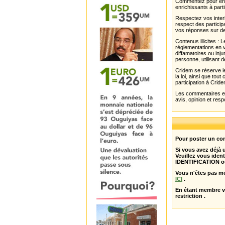
Commentez pour enri
enrichissants à parti
Respectez vos interl
respect des partici
vos réponses sur de
Contenus illicites :
réglementations en v
diffamatoires ou inju
personne, utilisant d
Cridem se réserve le
la loi, ainsi que to
participation à Cride
Les commentaires et 
avis, opinion et resp
Pour poster un com
Si vous avez déjà
Veuillez vous ident
IDENTIFICATION o
Vous n'êtes pas m
ICI
.
En étant membre 
restriction .