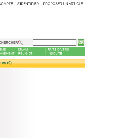
COMPTE
S'IDENTIFIER
PROPOSER UN ARTICLE
CHERCHER
SME
ISLAM
FAITS DIVERS
NNEMENT
RELIGION
INSOLITE
es (0)