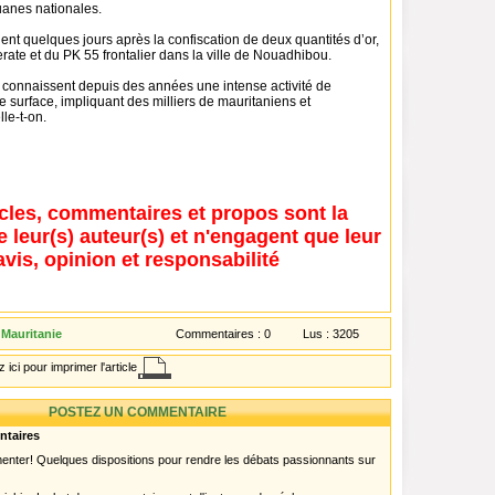
anes nationales.
vient quelques jours après la confiscation de deux quantités d’or,
ate et du PK 55 frontalier dans la ville de Nouadhibou.
d connaissent depuis des années une intense activité de
e surface, impliquant des milliers de mauritaniens et
lle-t-on.
icles, commentaires et propos sont la
e leur(s) auteur(s) et n'engagent que leur
avis, opinion et responsabilité
 Mauritanie
Commentaires :
0
Lus :
3205
 ici pour imprimer l'article
POSTEZ UN COMMENTAIRE
ntaires
menter! Quelques dispositions pour rendre les débats passionnants sur