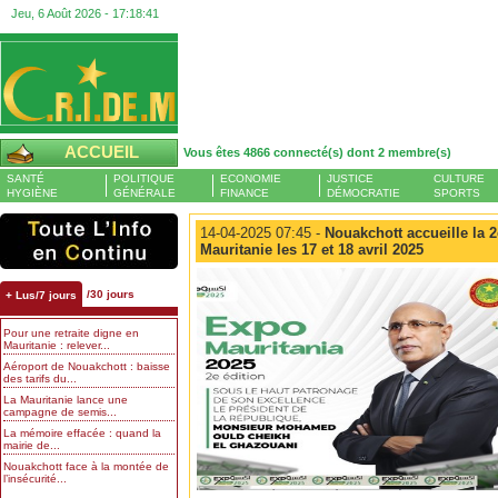
Jeu, 6 Août 2026 -
17:18:42
ACCUEIL
Vous êtes 4866 connecté(s) dont 2 membre(s)
SANTÉ
POLITIQUE
ECONOMIE
JUSTICE
CULTURE
HYGIÈNE
GÉNÉRALE
FINANCE
DÉMOCRATIE
SPORTS
14-04-2025 07:45 -
Nouakchott accueille la 
Mauritanie les 17 et 18 avril 2025
/30 jours
+ Lus/7 jours
Pour une retraite digne en
Mauritanie : relever...
Aéroport de Nouakchott : baisse
des tarifs du...
La Mauritanie lance une
campagne de semis...
La mémoire effacée : quand la
mairie de...
Nouakchott face à la montée de
l’insécurité...