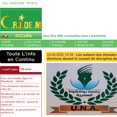
Dim, 9 Août 2026 -
09:59:32
ACCUEIL
Vous êtes 5681 connecté(s) dont 1 membre(s)
SANTÉ
POLITIQUE
ECONOMIE
JUSTICE
CULTURE
HYGIÈNE
GÉNÉRALE
FINANCE
DÉMOCRATIE
SPORTS
14-04-2025 14:04 -
Les auteurs des émeutes 
élections devant le conseil de discipline de
/30 jours
+ Lus/7 jours
Pour une retraite digne en
Mauritanie : relever...
Trois étudiants mauritaniens au
cœur de...
Nouakchott face à la montée de
l’insécurité...
La mémoire effacée : quand la
mairie de...
Mauritanie : le gouvernement
renforce le...