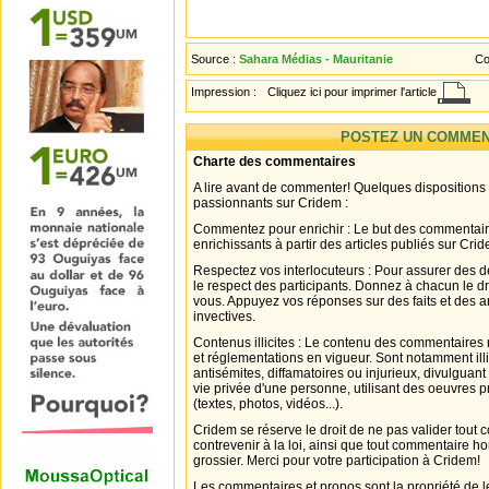
Source :
Sahara Médias - Mauritanie
Co
Impression :
Cliquez ici pour imprimer l'article
POSTEZ UN COMMEN
Charte des commentaires
A lire avant de commenter! Quelques dispositions
passionnants sur Cridem :
Commentez pour enrichir : Le but des commentair
enrichissants à partir des articles publiés sur Cri
Respectez vos interlocuteurs : Pour assurer des d
le respect des participants. Donnez à chacun le d
vous. Appuyez vos réponses sur des faits et des 
invectives.
Contenus illicites : Le contenu des commentaires n
et réglementations en vigueur. Sont notamment illi
antisémites, diffamatoires ou injurieux, divulguant
vie privée d'une personne, utilisant des oeuvres p
(textes, photos, vidéos...).
Cridem se réserve le droit de ne pas valider tout
contrevenir à la loi, ainsi que tout commentaire h
grossier. Merci pour votre participation à Cridem!
Les commentaires et propos sont la propriété de l