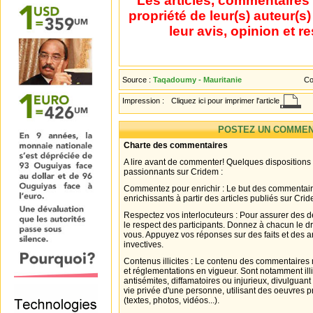
Les articles, commentaires 
propriété de leur(s) auteur(s
leur avis, opinion et r
Source :
Taqadoumy - Mauritanie
Co
Impression :
Cliquez ici pour imprimer l'article
POSTEZ UN COMMEN
Charte des commentaires
A lire avant de commenter! Quelques dispositions
passionnants sur Cridem :
Commentez pour enrichir : Le but des commentair
enrichissants à partir des articles publiés sur Cri
Respectez vos interlocuteurs : Pour assurer des d
le respect des participants. Donnez à chacun le d
vous. Appuyez vos réponses sur des faits et des 
invectives.
Contenus illicites : Le contenu des commentaires n
et réglementations en vigueur. Sont notamment illi
antisémites, diffamatoires ou injurieux, divulguant
vie privée d'une personne, utilisant des oeuvres p
(textes, photos, vidéos...).