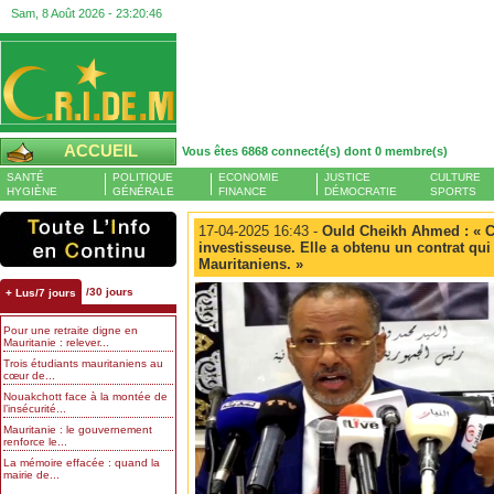
Sam, 8 Août 2026 -
23:20:47
ACCUEIL
Vous êtes 6868 connecté(s) dont 0 membre(s)
SANTÉ
POLITIQUE
ECONOMIE
JUSTICE
CULTURE
HYGIÈNE
GÉNÉRALE
FINANCE
DÉMOCRATIE
SPORTS
17-04-2025 16:43 -
Ould Cheikh Ahmed : « Ci
investisseuse. Elle a obtenu un contrat qui 
Mauritaniens. »
/30 jours
+ Lus/7 jours
Pour une retraite digne en
Mauritanie : relever...
Trois étudiants mauritaniens au
cœur de...
Nouakchott face à la montée de
l’insécurité...
Mauritanie : le gouvernement
renforce le...
La mémoire effacée : quand la
mairie de...