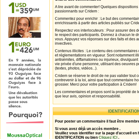
A lire avant de commenter! Quelques dispositions
passionnants sur Cridem :
Commentez pour enrichir : Le but des commentair
enrichissants à partir des articles publiés sur Cri
Respectez vos interlocuteurs : Pour assurer des d
le respect des participants. Donnez à chacun le d
vous. Appuyez vos réponses sur des faits et des 
invectives.
Contenus illicites : Le contenu des commentaires n
et réglementations en vigueur. Sont notamment illi
antisémites, diffamatoires ou injurieux, divulguant
vie privée d'une personne, utilisant des oeuvres p
(textes, photos, vidéos...).
Cridem se réserve le droit de ne pas valider tout
contrevenir à la loi, ainsi que tout commentaire h
grossier. Merci pour votre participation à Cridem!
Les commentaires et propos sont la propriété de l
que leur avis, opinion et responsabilité.
IDENTIFICATIO
Pour poster un commentaire il faut être membre
Si vous avez déjà un accès membre .
Veuillez vous identifier sur la page d'accueil en 
IDENTIFICATION ou bien
Cliquez ICI
.