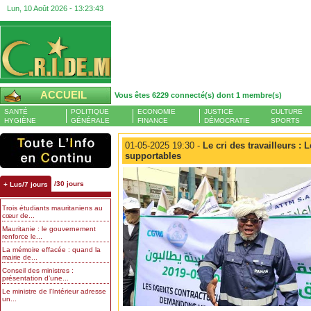
Lun, 10 Août 2026 -
13:23:43
ACCUEIL
Vous êtes 6229 connecté(s) dont 1 membre(s)
SANTÉ
POLITIQUE
ECONOMIE
JUSTICE
CULTURE
HYGIÈNE
GÉNÉRALE
FINANCE
DÉMOCRATIE
SPORTS
01-05-2025 19:30 -
Le cri des travailleurs : 
supportables
/30 jours
+ Lus/7 jours
Trois étudiants mauritaniens au
cœur de...
Mauritanie : le gouvernement
renforce le...
La mémoire effacée : quand la
mairie de...
Conseil des ministres :
présentation d’une...
Le ministre de l’Intérieur adresse
un...