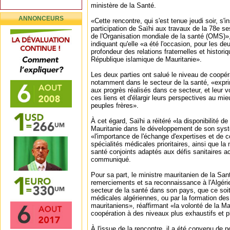
ministère de la Santé.
ANNONCEURS
«Cette rencontre, qui s'est tenue jeudi soir, s'i
participation de Saïhi aux travaux de la 78e s
de l'Organisation mondiale de la santé (OMS)»
indiquant qu'elle «a été l'occasion, pour les deu
profondeur des relations fraternelles et historiq
République islamique de Mauritanie».
Les deux parties ont salué le niveau de coopér
notamment dans le secteur de la santé, «exprim
aux progrès réalisés dans ce secteur, et leur
ces liens et d'élargir leurs perspectives au mi
peuples frères».
À cet égard, Saïhi a réitéré «la disponibilité d
Mauritanie dans le développement de son syst
«l'importance de l'échange d'expertises et de
spécialités médicales prioritaires, ainsi que l
santé conjoints adaptés aux défis sanitaires ac
communiqué.
Pour sa part, le ministre mauritanien de la Sa
remerciements et sa reconnaissance à l'Algéri
secteur de la santé dans son pays, que ce soit
médicales algériennes, ou par la formation de
mauritaniens», réaffirmant «la volonté de la Ma
coopération à des niveaux plus exhaustifs et p
À l'issue de la rencontre, il a été convenu de p