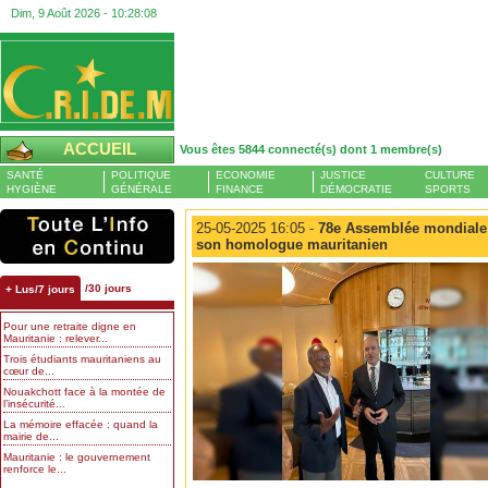
Dim, 9 Août 2026 -
10:28:09
ACCUEIL
Vous êtes 5844 connecté(s) dont 1 membre(s)
SANTÉ
POLITIQUE
ECONOMIE
JUSTICE
CULTURE
HYGIÈNE
GÉNÉRALE
FINANCE
DÉMOCRATIE
SPORTS
25-05-2025 16:05 -
78e Assemblée mondiale 
son homologue mauritanien
/30 jours
+ Lus/7 jours
Pour une retraite digne en
Mauritanie : relever...
Trois étudiants mauritaniens au
cœur de...
Nouakchott face à la montée de
l’insécurité...
La mémoire effacée : quand la
mairie de...
Mauritanie : le gouvernement
renforce le...