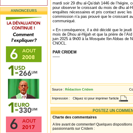
mardi soir 29 dhu al-Qa’dah 1446 de l’hégire, 
pour observer le croissant du mois de dhu al-Hi
ANNONCEURS
enquêtes nécessaires et pris contact avec le
commission n’a pas prouvé que le croissant ava
communiqué.
« En conséquence, il a été décidé que le jeudi 
mois de Dhou al-Hijjah et que la prière de l’Aïd
juin 2025 à 9h00 à la Mosquée Ibn Abbas de No
CNOCL.
PAR CRIDEM
------
Source :
Rédaction Cridem
Co
Impression :
Cliquez ici pour imprimer l'article
POSTEZ UN COMMEN
Charte des commentaires
A lire avant de commenter! Quelques dispositions
passionnants sur Cridem :