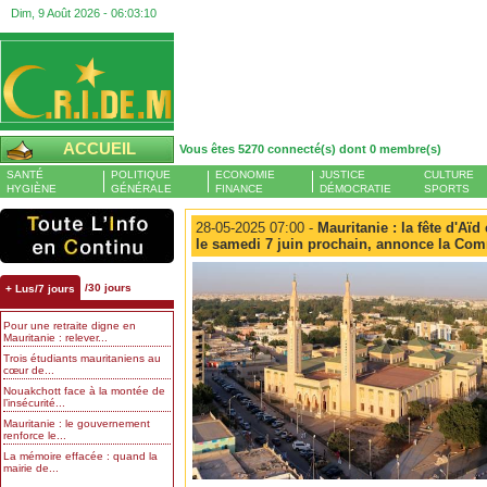
Dim, 9 Août 2026 -
06:03:11
ACCUEIL
Vous êtes 5270 connecté(s) dont 0 membre(s)
SANTÉ
POLITIQUE
ECONOMIE
JUSTICE
CULTURE
HYGIÈNE
GÉNÉRALE
FINANCE
DÉMOCRATIE
SPORTS
28-05-2025 07:00 -
Mauritanie : la fête d'Aïd
le samedi 7 juin prochain, annonce la Co
/30 jours
+ Lus/7 jours
Pour une retraite digne en
Mauritanie : relever...
Trois étudiants mauritaniens au
cœur de...
Nouakchott face à la montée de
l’insécurité...
Mauritanie : le gouvernement
renforce le...
La mémoire effacée : quand la
mairie de...