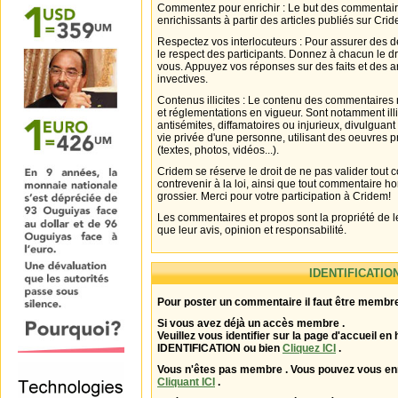
Commentez pour enrichir : Le but des commentair
enrichissants à partir des articles publiés sur Cri
Respectez vos interlocuteurs : Pour assurer des d
le respect des participants. Donnez à chacun le d
vous. Appuyez vos réponses sur des faits et des 
invectives.
Contenus illicites : Le contenu des commentaires n
et réglementations en vigueur. Sont notamment illi
antisémites, diffamatoires ou injurieux, divulguant
vie privée d'une personne, utilisant des oeuvres p
(textes, photos, vidéos...).
Cridem se réserve le droit de ne pas valider tout
contrevenir à la loi, ainsi que tout commentaire h
grossier. Merci pour votre participation à Cridem!
Les commentaires et propos sont la propriété de l
que leur avis, opinion et responsabilité.
IDENTIFICATIO
Pour poster un commentaire il faut être membre
Si vous avez déjà un accès membre .
Veuillez vous identifier sur la page d'accueil en 
IDENTIFICATION ou bien
Cliquez ICI
.
Vous n'êtes pas membre . Vous pouvez vous enr
Cliquant ICI
.