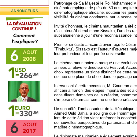
Patronage de Sa Majesté le Roi Mohammed VI
cinématographique de près de 50 ans, aspire à
ANNONCEURS
cinématographique africaine, soutenir les jeunes
visibilité du cinéma continental sur la scène in
Invité d’honneur, le cinéma mauritanien a été cé
réalisateur Abderrahmane Sissako, l’un des rar
subsaharienne à jouir d’une reconnaissance int
Premier cinéaste africain à avoir reçu le César 
“Timbuktu”, Sissako est l’auteur d’œuvres maje
leur profondeur et leur portée universelle.
Le cinéma mauritanien a marqué une évolution
années a relevé le directeur du Festival, Azze
choix représente un signe distinctif de cette ma
occupe une place de choix dans le paysage ci
Intervenant à cette occasion, M. Gourriran a 
africain a franchi des étapes importantes et 
dans divers domaines de la création, notamme
s’impose désormais comme une force créative s
De son côté, l’ambassadeur de la République I
Ahmed Ould Bahia, a souligné que l’hommage 
lors de cette édition vient renforcer la coopéra
de nouvelles perspectives de partenariat et d
matière cinématographique.
Le diplomate mauritanien a également exprimé le