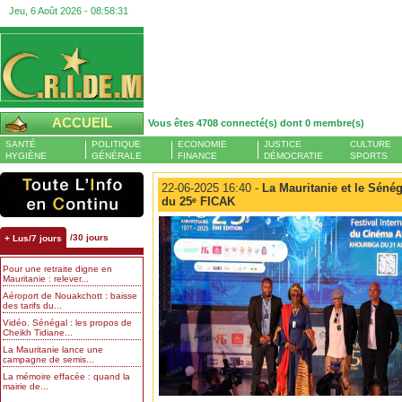
Jeu, 6 Août 2026 -
08:58:32
ACCUEIL
Vous êtes 4708 connecté(s) dont 0 membre(s)
SANTÉ
POLITIQUE
ECONOMIE
JUSTICE
CULTURE
HYGIÈNE
GÉNÉRALE
FINANCE
DÉMOCRATIE
SPORTS
22-06-2025 16:40 -
La Mauritanie et le Sénég
du 25ᵉ FICAK
/30 jours
+ Lus/7 jours
Pour une retraite digne en
Mauritanie : relever...
Aéroport de Nouakchott : baisse
des tarifs du...
Vidéo. Sénégal : les propos de
Cheikh Tidiane...
La Mauritanie lance une
campagne de semis...
La mémoire effacée : quand la
mairie de...