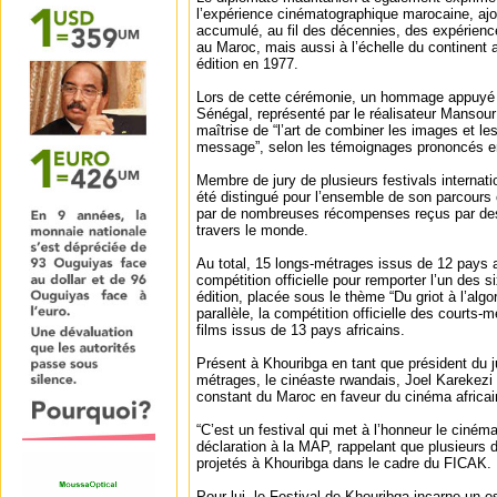
l’expérience cinématographique marocaine, aj
accumulé, au fil des décennies, des expérien
au Maroc, mais aussi à l’échelle du continent a
édition en 1977.
Lors de cette cérémonie, un hommage appuyé 
Sénégal, représenté par le réalisateur Mansou
maîtrise de “l’art de combiner les images et le
message”, selon les témoignages prononcés e
Membre de jury de plusieurs festivals interna
été distingué pour l’ensemble de son parcour
par de nombreuses récompenses reçus par des 
travers le monde.
Au total, 15 longs-métrages issus de 12 pays a
compétition officielle pour remporter l’un des si
édition, placée sous le thème “Du griot à l’alg
parallèle, la compétition officielle des courts-m
films issus de 13 pays africains.
Présent à Khouribga en tant que président du j
métrages, le cinéaste rwandais, Joel Karekezi
constant du Maroc en faveur du cinéma africai
“C’est un festival qui met à l’honneur le cinéma 
déclaration à la MAP, rappelant que plusieurs d
projetés à Khouribga dans le cadre du FICAK.
Pour lui, le Festival de Khouribga incarne un 