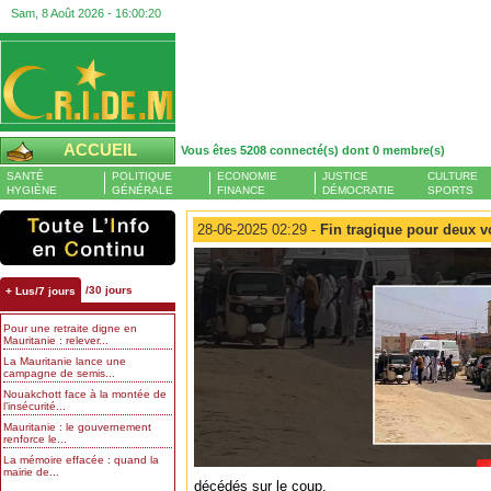
Sam, 8 Août 2026 -
16:00:21
ACCUEIL
Vous êtes 5208 connecté(s) dont 0 membre(s)
SANTÉ
POLITIQUE
ECONOMIE
JUSTICE
CULTURE
HYGIÈNE
GÉNÉRALE
FINANCE
DÉMOCRATIE
SPORTS
28-06-2025 02:29 -
Fin tragique pour deux v
/30 jours
+ Lus/7 jours
Pour une retraite digne en
Mauritanie : relever...
La Mauritanie lance une
campagne de semis...
Nouakchott face à la montée de
l’insécurité...
Mauritanie : le gouvernement
renforce le...
La mémoire effacée : quand la
mairie de...
décédés sur le coup.