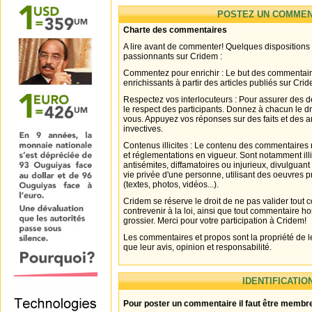
POSTEZ UN COMMEN
Charte des commentaires
A lire avant de commenter! Quelques dispositions
passionnants sur Cridem :
Commentez pour enrichir : Le but des commentair
enrichissants à partir des articles publiés sur Cri
Respectez vos interlocuteurs : Pour assurer des d
le respect des participants. Donnez à chacun le d
vous. Appuyez vos réponses sur des faits et des 
invectives.
Contenus illicites : Le contenu des commentaires n
et réglementations en vigueur. Sont notamment illi
antisémites, diffamatoires ou injurieux, divulguant
vie privée d'une personne, utilisant des oeuvres p
(textes, photos, vidéos...).
Cridem se réserve le droit de ne pas valider tout
contrevenir à la loi, ainsi que tout commentaire h
grossier. Merci pour votre participation à Cridem!
Les commentaires et propos sont la propriété de l
que leur avis, opinion et responsabilité.
IDENTIFICATIO
Pour poster un commentaire il faut être membre