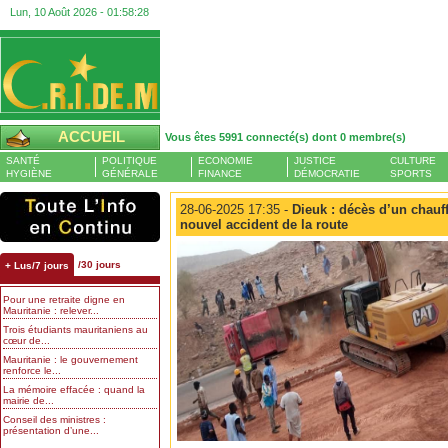
Lun, 10 Août 2026 -
01:58:29
ACCUEIL
Vous êtes 5991 connecté(s) dont 0 membre(s)
SANTÉ
POLITIQUE
ECONOMIE
JUSTICE
CULTURE
HYGIÈNE
GÉNÉRALE
FINANCE
DÉMOCRATIE
SPORTS
28-06-2025 17:35 -
Dieuk : décès d’un chauf
nouvel accident de la route
/30 jours
+ Lus/7 jours
Pour une retraite digne en
Mauritanie : relever...
Trois étudiants mauritaniens au
cœur de...
Mauritanie : le gouvernement
renforce le...
La mémoire effacée : quand la
mairie de...
Conseil des ministres :
présentation d’une...