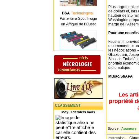
Plus largement, en
de dollars et, lor
hauteur de 2,5 mi
Washington prépar
marge de l’Assemb
Pour une coordina
Face à l’imprévisi
recommande « une 
les négociations
Ghazouani, Josep
Sissoco Embaló, c
priorités économi
diplomatique.
MB/ac/Sf/APA
Les art
propriété d
CLASSEMENT
Moy. 3 derniers mois
Source :
Apanews
Impression :
Cliquez