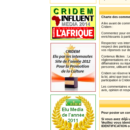
Charte des comme
A lire avant de com
Cridem :
Commentez pour enri
enrichissants à parti
Respectez vos interl
respect des partici
vos réponses sur de
Contenus illicites :
réglementations en v
diffamatoires ou inju
personne, utilisant d
Cridem se réserve le
la loi, ainsi que to
participation à Cride
Les commentaires et 
avis, opinion et resp
Pour poster un com
Si vous avez déjà
Veuillez vous ident
IDENTIFICATION o