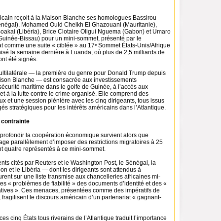
icain reçoit à la Maison Blanche ses homologues Bassirou
négal), Mohamed Ould Cheikh El Ghazouani (Mauritanie),
kai (Libéria), Brice Clotaire Oligui Nguema (Gabon) et Umaro
uinée-Bissau) pour un mini-sommet, présenté par le
t comme une suite « ciblée » au 17ᵉ Sommet États-Unis/Afrique
nisé la semaine dernière à Luanda, où plus de 2,5 milliards de
ont été signés.
ultilatérale — la première du genre pour Donald Trump depuis
aison Blanche — est consacrée aux investissements
 sécurité maritime dans le golfe de Guinée, à l’accès aux
 et à la lutte contre le crime organisé. Elle comprend des
aux et une session plénière avec les cinq dirigeants, tous issus
gés stratégiques pour les intérêts américains dans l’Atlantique.
 contrainte
pprofondir la coopération économique survient alors que
ge parallèlement d’imposer des restrictions migratoires à 25
nt quatre représentés à ce mini-sommet.
ts cités par Reuters et le Washington Post, le Sénégal, la
on et le Libéria — dont les dirigeants sont attendus à
ent sur une liste transmise aux chancelleries africaines mi-
 des « problèmes de fiabilité » des documents d’identité et des «
atives ». Ces menaces, présentées comme des impératifs de
, fragilisent le discours américain d’un partenariat « gagnant-
es cinq États tous riverains de l’Atlantique traduit l’importance