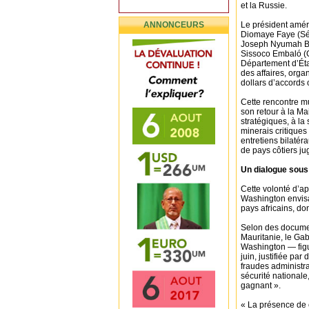
et la Russie.
ANNONCEURS
Le président amér
Diomaye Faye (Sé
Joseph Nyumah Boa
Sissoco Embaló (G
Département d’Éta
des affaires, orga
dollars d’accords 
Cette rencontre m
son retour à la M
stratégiques, à la
minerais critiques
entretiens bilatér
de pays côtiers ju
Un dialogue sous
Cette volonté d’a
Washington envisa
pays africains, do
Selon des documen
Mauritanie, le Gab
Washington — figur
juin, justifiée par
fraudes administr
sécurité nationale
gagnant ».
« La présence de c