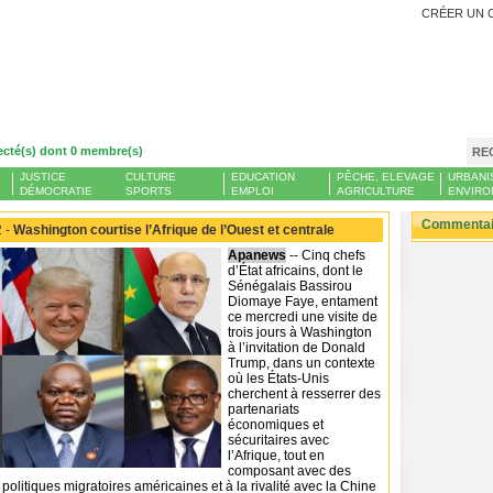
CRÉER UN 
ecté(s) dont 0 membre(s)
RE
JUSTICE
CULTURE
EDUCATION
PÊCHE, ELEVAGE
URBANI
DÉMOCRATIE
SPORTS
EMPLOI
AGRICULTURE
ENVIRO
Commentair
 -
Washington courtise l’Afrique de l’Ouest et centrale
Apanews
-- Cinq chefs
d’État africains, dont le
Sénégalais Bassirou
Diomaye Faye, entament
ce mercredi une visite de
trois jours à Washington
à l’invitation de Donald
Trump, dans un contexte
où les États-Unis
cherchent à resserrer des
partenariats
économiques et
sécuritaires avec
l’Afrique, tout en
composant avec des
 politiques migratoires américaines et à la rivalité avec la Chine