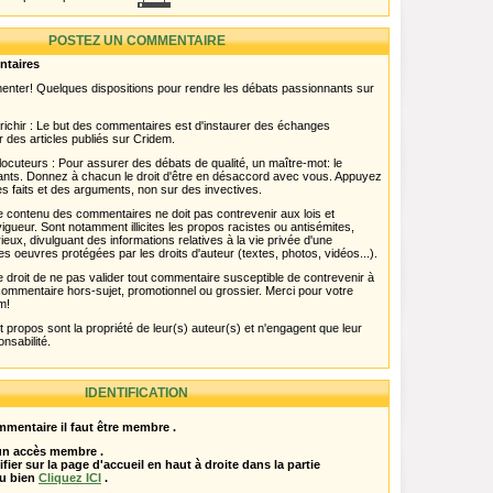
POSTEZ UN COMMENTAIRE
ntaires
menter! Quelques dispositions pour rendre les débats passionnants sur
chir : Le but des commentaires est d'instaurer des échanges
r des articles publiés sur Cridem.
ocuteurs : Pour assurer des débats de qualité, un maître-mot: le
pants. Donnez à chacun le droit d'être en désaccord avec vous. Appuyez
s faits et des arguments, non sur des invectives.
 Le contenu des commentaires ne doit pas contrevenir aux lois et
igueur. Sont notamment illicites les propos racistes ou antisémites,
rieux, divulguant des informations relatives à la vie privée d'une
es oeuvres protégées par les droits d'auteur (textes, photos, vidéos...).
 droit de ne pas valider tout commentaire susceptible de contrevenir à
ut commentaire hors-sujet, promotionnel ou grossier. Merci pour votre
m!
propos sont la propriété de leur(s) auteur(s) et n'engagent que leur
onsabilité.
IDENTIFICATION
mentaire il faut être membre .
 un accès membre .
ifier sur la page d'accueil en haut à droite dans la partie
u bien
Cliquez ICI
.