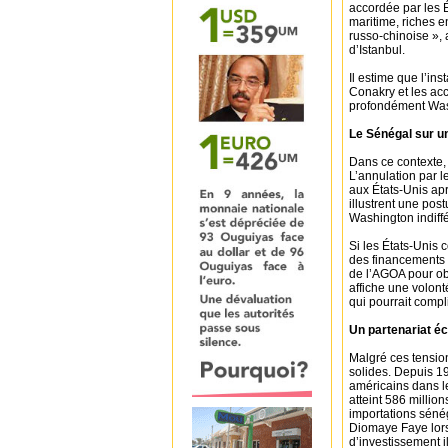
accordée par les 
maritime, riches 
russo-chinoise »,
d’Istanbul.
Il estime que l’ins
Conakry et les acc
profondément Wash
Le Sénégal sur u
Dans ce contexte, 
L’annulation par 
aux États-Unis apr
illustrent une pos
Washington indiffé
Si les États-Unis
des financements d
de l’AGOA pour ob
affiche une volont
qui pourrait compl
Un partenariat é
Malgré ces tensio
solides. Depuis 19
américains dans le
atteint 586 milli
importations séné
Diomaye Faye lors 
d’investissement i