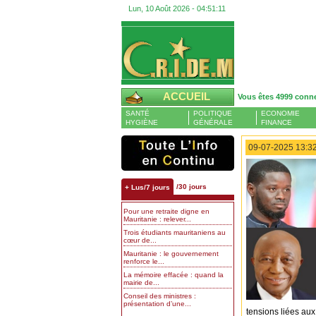
Lun, 10 Août 2026 -
04:51:12
ACCUEIL
Vous êtes 4999 conn
SANTÉ
POLITIQUE
ECONOMIE
HYGIÈNE
GÉNÉRALE
FINANCE
09-07-2025 13:32
/30 jours
+ Lus/7 jours
Pour une retraite digne en
Mauritanie : relever...
Trois étudiants mauritaniens au
cœur de...
Mauritanie : le gouvernement
renforce le...
La mémoire effacée : quand la
mairie de...
Conseil des ministres :
présentation d’une...
tensions liées aux