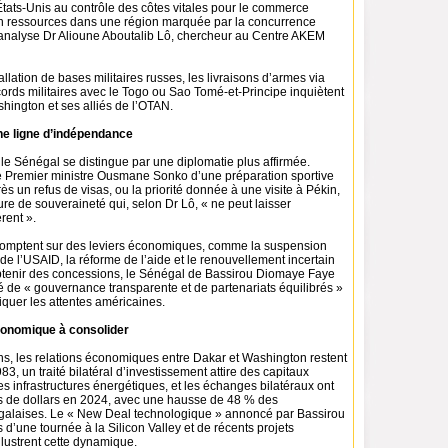
États-Unis au contrôle des côtes vitales pour le commerce
en ressources dans une région marquée par la concurrence
 analyse Dr Alioune Aboutalib Lô, chercheur au Centre AKEM
tallation de bases militaires russes, les livraisons d’armes via
ords militaires avec le Togo ou Sao Tomé-et-Principe inquiètent
ington et ses alliés de l’OTAN.
ne ligne d’indépendance
le Sénégal se distingue par une diplomatie plus affirmée.
le Premier ministre Ousmane Sonko d’une préparation sportive
ès un refus de visas, ou la priorité donnée à une visite à Pékin,
ture de souveraineté qui, selon Dr Lô, « ne peut laisser
rent ».
 comptent sur des leviers économiques, comme la suspension
e l’USAID, la réforme de l’aide et le renouvellement incertain
tenir des concessions, le Sénégal de Bassirou Diomaye Faye
é de « gouvernance transparente et de partenariats équilibrés »
iquer les attentes américaines.
conomique à consolider
ns, les relations économiques entre Dakar et Washington restent
83, un traité bilatéral d’investissement attire des capitaux
s infrastructures énergétiques, et les échanges bilatéraux ont
ons de dollars en 2024, avec une hausse de 48 % des
galaises. Le « New Deal technologique » annoncé par Bassirou
d’une tournée à la Silicon Valley et de récents projets
llustrent cette dynamique.