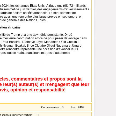
 2024, les échanges États-Unis–Afrique ont frôlé 72 milliards
s du sommet de juin dernier, des engagements d’investissement à
lliards de dollars ont été annoncés. Le mini-sommet de
e aussi une rencontre plus large prévue en septembre, en
lée générale des Nations unies.
tion africaine
bilité de Trump et à une asymétrie persistante, Dr Lô
meilleure coordination africaine pour peser davantage dans
 ». Pour Bassirou Diomaye Faye, Mohamed Ould Cheikh El
h Nyumah Boakai, Brice Clotaire Oligui Nguema et Umaro
ette rencontre représente une occasion d’avancer leurs
ques tout en maintenant leurs marges d’autonomie
icles, commentaires et propos sont la
e leur(s) auteur(s) et n'engagent que leur
avis, opinion et responsabilité
Commentaires :
0
Lus :
2402
 ici pour imprimer l'article