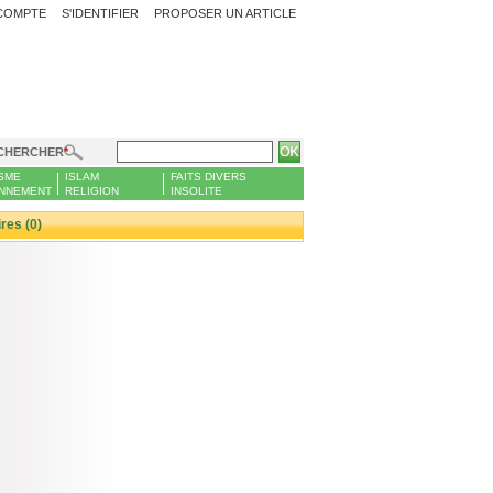
COMPTE
S'IDENTIFIER
PROPOSER UN ARTICLE
CHERCHER
SME
ISLAM
FAITS DIVERS
NNEMENT
RELIGION
INSOLITE
es (0)