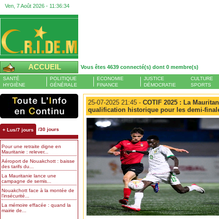
Ven, 7 Août 2026 -
11:36:35
ACCUEIL
Vous êtes 4639 connecté(s) dont 0 membre(s)
SANTÉ
POLITIQUE
ECONOMIE
JUSTICE
CULTURE
HYGIÈNE
GÉNÉRALE
FINANCE
DÉMOCRATIE
SPORTS
25-07-2025 21:45 -
COTIF 2025 : La Mauritan
qualification historique pour les demi-final
/30 jours
+ Lus/7 jours
Pour une retraite digne en
Mauritanie : relever...
Aéroport de Nouakchott : baisse
des tarifs du...
La Mauritanie lance une
campagne de semis...
Nouakchott face à la montée de
l’insécurité...
La mémoire effacée : quand la
mairie de...