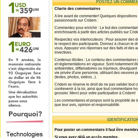
POSTEZ UN COMMEN
Charte des commentaires
A lire avant de commenter! Quelques dispositions
passionnants sur Cridem :
Commentez pour enrichir : Le but des commentair
enrichissants à partir des articles publiés sur Cri
Respectez vos interlocuteurs : Pour assurer des d
le respect des participants. Donnez à chacun le d
vous. Appuyez vos réponses sur des faits et des 
invectives.
Contenus illicites : Le contenu des commentaires n
et réglementations en vigueur. Sont notamment illi
antisémites, diffamatoires ou injurieux, divulguant
vie privée d'une personne, utilisant des oeuvres p
(textes, photos, vidéos...).
Cridem se réserve le droit de ne pas valider tout
contrevenir à la loi, ainsi que tout commentaire h
grossier. Merci pour votre participation à Cridem!
Les commentaires et propos sont la propriété de l
que leur avis, opinion et responsabilité.
IDENTIFICATIO
Pour poster un commentaire il faut être membre
Si vous avez déjà un accès membre .