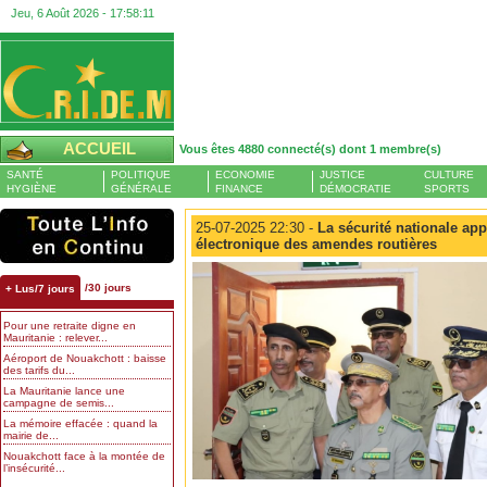
Jeu, 6 Août 2026 -
17:58:12
ACCUEIL
Vous êtes 4880 connecté(s) dont 1 membre(s)
SANTÉ
POLITIQUE
ECONOMIE
JUSTICE
CULTURE
HYGIÈNE
GÉNÉRALE
FINANCE
DÉMOCRATIE
SPORTS
25-07-2025 22:30 -
La sécurité nationale ap
électronique des amendes routières
/30 jours
+ Lus/7 jours
Pour une retraite digne en
Mauritanie : relever...
Aéroport de Nouakchott : baisse
des tarifs du...
La Mauritanie lance une
campagne de semis...
La mémoire effacée : quand la
mairie de...
Nouakchott face à la montée de
l’insécurité...