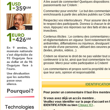
A lire avant de commenter! Quelques dispositions
passionnants sur Cridem :
Commentez pour enrichir : Le but des commentair
enrichissants à partir des articles publiés sur Cri
Respectez vos interlocuteurs : Pour assurer des d
le respect des participants. Donnez à chacun le d
vous. Appuyez vos réponses sur des faits et des 
invectives.
Contenus illicites : Le contenu des commentaires n
et réglementations en vigueur. Sont notamment illi
antisémites, diffamatoires ou injurieux, divulguant
vie privée d'une personne, utilisant des oeuvres p
(textes, photos, vidéos...).
Cridem se réserve le droit de ne pas valider tout
contrevenir à la loi, ainsi que tout commentaire h
grossier. Merci pour votre participation à Cridem!
Les commentaires et propos sont la propriété de l
que leur avis, opinion et responsabilité.
IDENTIFICATIO
Pour poster un commentaire il faut être membre
Si vous avez déjà un accès membre .
Veuillez vous identifier sur la page d'accueil en 
IDENTIFICATION ou bien
Cliquez ICI
.