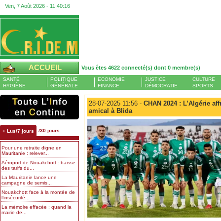
Ven, 7 Août 2026 -
11:40:17
ACCUEIL
Vous êtes 4622 connecté(s) dont 0 membre(s)
SANTÉ
POLITIQUE
ECONOMIE
JUSTICE
CULTURE
HYGIÈNE
GÉNÉRALE
FINANCE
DÉMOCRATIE
SPORTS
28-07-2025 11:56 -
CHAN 2024 : L’Algérie aff
amical à Blida
/30 jours
+ Lus/7 jours
Pour une retraite digne en
Mauritanie : relever...
Aéroport de Nouakchott : baisse
des tarifs du...
La Mauritanie lance une
campagne de semis...
Nouakchott face à la montée de
l’insécurité...
La mémoire effacée : quand la
mairie de...