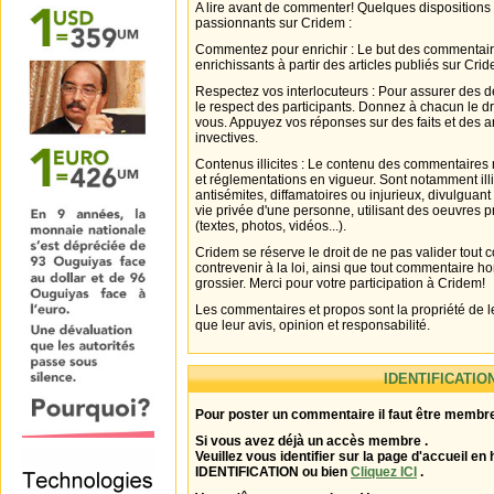
A lire avant de commenter! Quelques dispositions
passionnants sur Cridem :
Commentez pour enrichir : Le but des commentair
enrichissants à partir des articles publiés sur Cri
Respectez vos interlocuteurs : Pour assurer des d
le respect des participants. Donnez à chacun le d
vous. Appuyez vos réponses sur des faits et des 
invectives.
Contenus illicites : Le contenu des commentaires n
et réglementations en vigueur. Sont notamment illi
antisémites, diffamatoires ou injurieux, divulguant
vie privée d'une personne, utilisant des oeuvres p
(textes, photos, vidéos...).
Cridem se réserve le droit de ne pas valider tout
contrevenir à la loi, ainsi que tout commentaire h
grossier. Merci pour votre participation à Cridem!
Les commentaires et propos sont la propriété de l
que leur avis, opinion et responsabilité.
IDENTIFICATIO
Pour poster un commentaire il faut être membre
Si vous avez déjà un accès membre .
Veuillez vous identifier sur la page d'accueil en 
IDENTIFICATION ou bien
Cliquez ICI
.