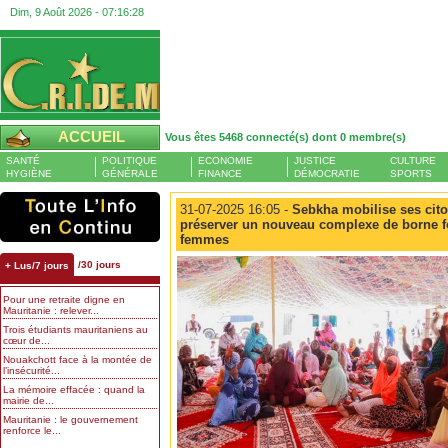
Dim, 9 Août 2026 -
07:16:29
ACCUEIL
Vous êtes 5468 connecté(s) dont 0 membre(s)
SANTÉ
POLITIQUE
ECONOMIE
JUSTICE
CULTURE
HYGIÈNE
GÉNÉRALE
FINANCE
DÉMOCRATIE
SPORTS
31-07-2025 16:05 -
Sebkha mobilise ses citoy
préserver un nouveau complexe de borne fo
femmes
/30 jours
+ Lus/7 jours
Pour une retraite digne en
Mauritanie : relever...
Trois étudiants mauritaniens au
cœur de...
Nouakchott face à la montée de
l’insécurité...
La mémoire effacée : quand la
mairie de...
Mauritanie : le gouvernement
renforce le...