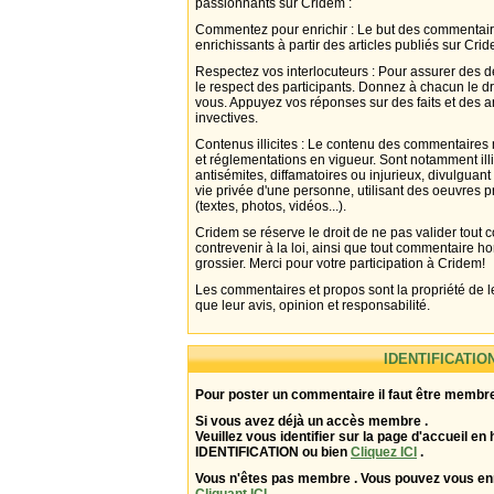
passionnants sur Cridem :
Commentez pour enrichir : Le but des commentair
enrichissants à partir des articles publiés sur Cri
Respectez vos interlocuteurs : Pour assurer des d
le respect des participants. Donnez à chacun le d
vous. Appuyez vos réponses sur des faits et des 
invectives.
Contenus illicites : Le contenu des commentaires n
et réglementations en vigueur. Sont notamment illi
antisémites, diffamatoires ou injurieux, divulguant
vie privée d'une personne, utilisant des oeuvres p
(textes, photos, vidéos...).
Cridem se réserve le droit de ne pas valider tout
contrevenir à la loi, ainsi que tout commentaire h
grossier. Merci pour votre participation à Cridem!
Les commentaires et propos sont la propriété de l
que leur avis, opinion et responsabilité.
IDENTIFICATIO
Pour poster un commentaire il faut être membre
Si vous avez déjà un accès membre .
Veuillez vous identifier sur la page d'accueil en 
IDENTIFICATION ou bien
Cliquez ICI
.
Vous n'êtes pas membre . Vous pouvez vous enr