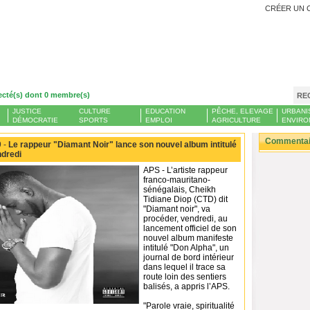
CRÉER UN 
ecté(s) dont 0 membre(s)
RE
JUSTICE
CULTURE
EDUCATION
PÊCHE, ELEVAGE
URBANI
DÉMOCRATIE
SPORTS
EMPLOI
AGRICULTURE
ENVIRO
Commentair
 -
Le rappeur "Diamant Noir" lance son nouvel album intitulé
ndredi
APS - L’artiste rappeur
franco-mauritano-
sénégalais, Cheikh
Tidiane Diop (CTD) dit
"Diamant noir", va
procéder, vendredi, au
lancement officiel de son
nouvel album manifeste
intitulé "Don Alpha", un
journal de bord intérieur
dans lequel il trace sa
route loin des sentiers
balisés, a appris l’APS.
"Parole vraie, spiritualité