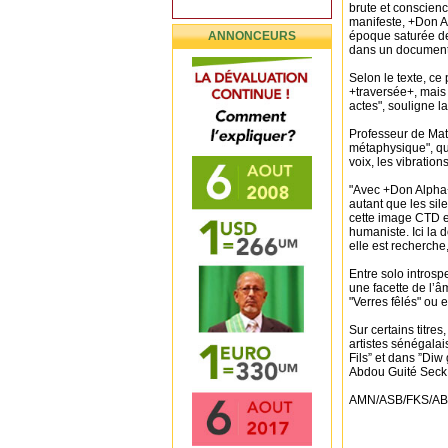
brute et conscienc
manifeste, +Don A
ANNONCEURS
époque saturée de b
dans un document 
Selon le texte, ce
+traversée+, mais
actes", souligne l
Professeur de Mat
métaphysique", qu’
voix, les vibratio
"Avec +Don Alpha+
autant que les sil
cette image CTD e
humaniste. Ici la d
elle est recherche,
Entre solo introspe
une facette de l’
"Verres fêlés" ou 
Sur certains titre
artistes sénégalai
Fils” et dans ”Diw
Abdou Guité Seck
AMN/ASB/FKS/AB