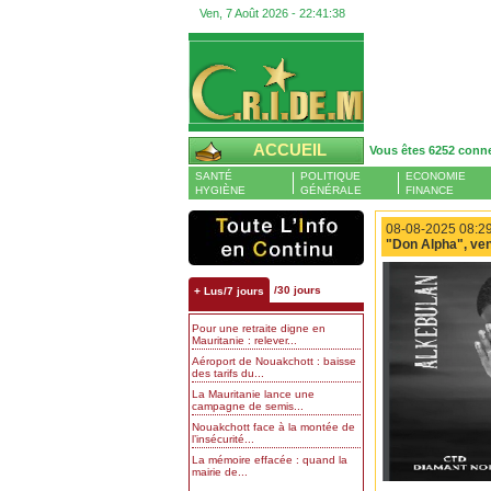
Ven, 7 Août 2026 -
22:41:38
ACCUEIL
Vous êtes 6252 conn
SANTÉ
POLITIQUE
ECONOMIE
HYGIÈNE
GÉNÉRALE
FINANCE
08-08-2025 08:29
"Don Alpha", ve
/30 jours
+ Lus/7 jours
Pour une retraite digne en
Mauritanie : relever...
Aéroport de Nouakchott : baisse
des tarifs du...
La Mauritanie lance une
campagne de semis...
Nouakchott face à la montée de
l’insécurité...
La mémoire effacée : quand la
mairie de...