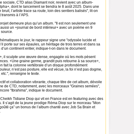
e sociale, CTD alias Diamant noir, revient avec un album-
lpha+, dont le lancement se tiendra le 8 août 2025. Dans une
ruit, l’artiste trace sa route, loin des sentiers balisés", lit-on
transmis à l’APS.
 projet demeure plus qu’un album. "Il est non seulement une
 aussi un +journal de bord intérieur+ avec un poème en 9
a source.
hématiques le jour, le rappeur signe une "odyssée lucide et
il porte sur ses épaules, un héritage de trois terres et dans sa
ns d’un continent entier, indique-t-on dans le document.
, il sculpte une œuvre dense, engagée où les mots pèsent
ences. +Une graine germe, grandit puis retourne à sa source+,
n fait la colonne vertébrale d’un disque profondément
ouleur, n’est pas posture, elle est vécue, la foi n’est pas dogme,
 etc.", renseigne le texte.
ctif et collaboration vibrante, chaque titre de cet album, dévoile
âme de CTD, notamment, avec les morceaux "Graines semées",
encore "Ibrahima", indique le document.
s, Cheikh Tidiane Diop qui vit en France est en featuring avec des
s. Il s’agit de la jeune prodige Réma Diop sur le morceau ”Mon
 goûté ça” un bonus de l’album chanté avec Job Sa Brain et
.