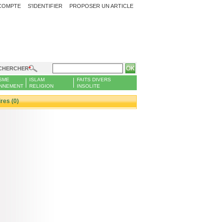
COMPTE
S'IDENTIFIER
PROPOSER UN ARTICLE
CHERCHER
SME
ISLAM
FAITS DIVERS
NNEMENT
RELIGION
INSOLITE
es (0)