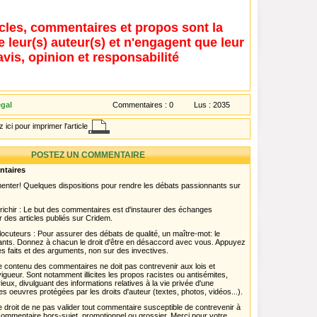
icles, commentaires et propos sont la
e leur(s) auteur(s) et n'engagent que leur
avis, opinion et responsabilité
gal
Commentaires :
0
Lus :
2035
 ici pour imprimer l'article
POSTEZ UN COMMENTAIRE
ntaires
menter! Quelques dispositions pour rendre les débats passionnants sur
chir : Le but des commentaires est d'instaurer des échanges
r des articles publiés sur Cridem.
ocuteurs : Pour assurer des débats de qualité, un maître-mot: le
pants. Donnez à chacun le droit d'être en désaccord avec vous. Appuyez
s faits et des arguments, non sur des invectives.
 Le contenu des commentaires ne doit pas contrevenir aux lois et
igueur. Sont notamment illicites les propos racistes ou antisémites,
rieux, divulguant des informations relatives à la vie privée d'une
es oeuvres protégées par les droits d'auteur (textes, photos, vidéos...).
 droit de ne pas valider tout commentaire susceptible de contrevenir à
ut commentaire hors-sujet, promotionnel ou grossier. Merci pour votre