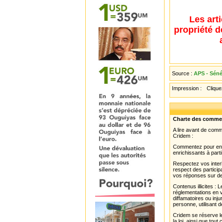
Les art
propriété d
Source :
APS - Séné
Impression :
Cliquez
Charte des comme
A lire avant de com
Cridem :
Commentez pour enri
enrichissants à parti
Respectez vos interl
respect des partici
vos réponses sur de
Contenus illicites :
réglementations en v
diffamatoires ou inju
personne, utilisant d
Cridem se réserve le
la loi, ainsi que to