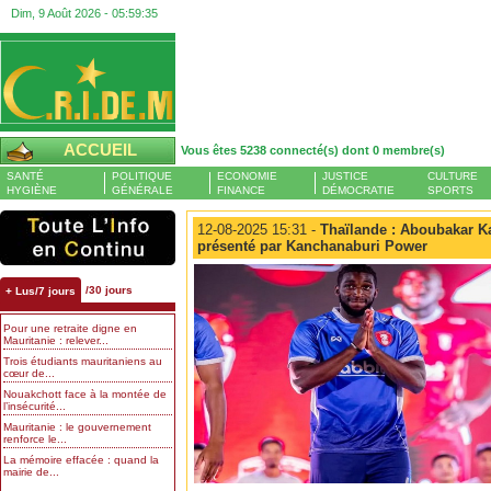
Dim, 9 Août 2026 -
05:59:36
ACCUEIL
Vous êtes 5238 connecté(s) dont 0 membre(s)
SANTÉ
POLITIQUE
ECONOMIE
JUSTICE
CULTURE
HYGIÈNE
GÉNÉRALE
FINANCE
DÉMOCRATIE
SPORTS
12-08-2025 15:31 -
Thaïlande : Aboubakar Ka
présenté par Kanchanaburi Power
/30 jours
+ Lus/7 jours
Pour une retraite digne en
Mauritanie : relever...
Trois étudiants mauritaniens au
cœur de...
Nouakchott face à la montée de
l’insécurité...
Mauritanie : le gouvernement
renforce le...
La mémoire effacée : quand la
mairie de...