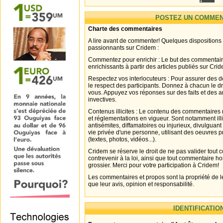
POSTEZ UN COMMEN
Charte des commentaires
A lire avant de commenter! Quelques dispositions
passionnants sur Cridem :
Commentez pour enrichir : Le but des commentair
enrichissants à partir des articles publiés sur Cri
Respectez vos interlocuteurs : Pour assurer des d
le respect des participants. Donnez à chacun le d
vous. Appuyez vos réponses sur des faits et des 
invectives.
Contenus illicites : Le contenu des commentaires n
et réglementations en vigueur. Sont notamment illi
antisémites, diffamatoires ou injurieux, divulguant
vie privée d'une personne, utilisant des oeuvres p
(textes, photos, vidéos...).
Cridem se réserve le droit de ne pas valider tout
contrevenir à la loi, ainsi que tout commentaire h
grossier. Merci pour votre participation à Cridem!
Les commentaires et propos sont la propriété de l
que leur avis, opinion et responsabilité.
IDENTIFICATIO