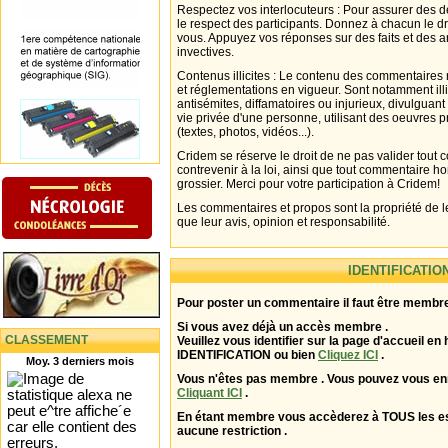
Respectez vos interlocuteurs : Pour assurer des d
le respect des participants. Donnez à chacun le d
vous. Appuyez vos réponses sur des faits et des 
invectives.
Contenus illicites : Le contenu des commentaires n
et réglementations en vigueur. Sont notamment illi
antisémites, diffamatoires ou injurieux, divulguant
vie privée d'une personne, utilisant des oeuvres p
(textes, photos, vidéos...).
Cridem se réserve le droit de ne pas valider tout
contrevenir à la loi, ainsi que tout commentaire h
grossier. Merci pour votre participation à Cridem!
Les commentaires et propos sont la propriété de l
que leur avis, opinion et responsabilité.
IDENTIFICATIO
Pour poster un commentaire il faut être membre
Si vous avez déjà un accès membre .
CLASSEMENT
Veuillez vous identifier sur la page d'accueil en 
IDENTIFICATION ou bien
Cliquez ICI
.
Moy. 3 derniers mois
Vous n'êtes pas membre . Vous pouvez vous enr
Cliquant ICI
.
En étant membre vous accèderez à TOUS les 
aucune restriction .