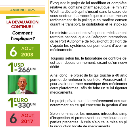
Evoquant le projet de loi modifiant et complétan
relative au domaine pharmaceutique, le ministr
ANNONCEURS
Wedih a déclaré qu’il s’inscrit dans la cadre 
sous-secteur. Il a rappelé que plusieurs mesure
renforcement de la politique en matière cons
durant le transport, la distribution et le stockag
Le ministre a aussi relevé que les médicaments
territoire national que via l’aéroport internat
ou le Port Autonome de Nouakchott dit Port de
s’ajoute les systèmes qui permettent d’avoir un
médicaments.
Toujours selon lui, le laboratoire de contrôle 
est actif depuis un moment, disant qu’un nouv
dédié.
Ainsi donc, le projet de loi qui touche à 40 arti
permet de renforcer le contrôle. Poursuivant, il
pour avoir une trace numérique des médicament
deux plateformes, afin de faire un suivi rigoure
médicaments.
Le projet prévoit aussi le renforcement des sa
notamment en ce qui concerne la gestion d’une
Selon le ministre, les mesures introduites simp
d’inspection et promeuvent une meilleure coordi
parties prenantes. A cela s’ajoute la mise en p
la production locale de médicaments.