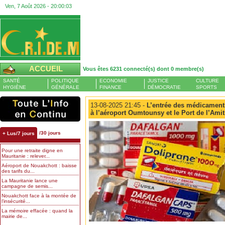
Ven, 7 Août 2026 -
20:00:04
ACCUEIL
Vous êtes 6231 connecté(s) dont 0 membre(s)
SANTÉ
POLITIQUE
ECONOMIE
JUSTICE
CULTURE
HYGIÈNE
GÉNÉRALE
FINANCE
DÉMOCRATIE
SPORTS
13-08-2025 21:45 -
L’entrée des médicaments
à l’aéroport Oumtounsy et le Port de l’Amit
/30 jours
+ Lus/7 jours
Pour une retraite digne en
Mauritanie : relever...
Aéroport de Nouakchott : baisse
des tarifs du...
La Mauritanie lance une
campagne de semis...
Nouakchott face à la montée de
l’insécurité...
La mémoire effacée : quand la
mairie de...