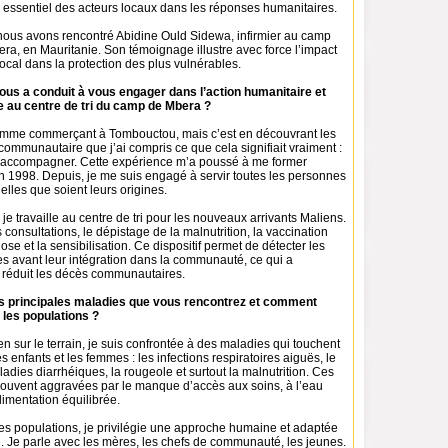
e essentiel des acteurs locaux dans les réponses humanitaires.
 nous avons rencontré Abidine Ould Sidewa, infirmier au camp
ra, en Mauritanie. Son témoignage illustre avec force l’impact
cal dans la protection des plus vulnérables.
vous a conduit à vous engager dans l’action humanitaire et
le au centre de tri du camp de Mbera ?
mme commerçant à Tombouctou, mais c’est en découvrant les
 communautaire que j’ai compris ce que cela signifiait vraiment :
er, accompagner. Cette expérience m’a poussé à me former
n 1998. Depuis, je me suis engagé à servir toutes les personnes
elles que soient leurs origines.
 je travaille au centre de tri pour les nouveaux arrivants Maliens.
consultations, le dépistage de la malnutrition, la vaccination
ose et la sensibilisation. Ce dispositif permet de détecter les
 avant leur intégration dans la communauté, ce qui a
réduit les décès communautaires.
les principales maladies que vous rencontrez et comment
 les populations ?
 sur le terrain, je suis confrontée à des maladies qui touchent
s enfants et les femmes : les infections respiratoires aiguës, le
adies diarrhéiques, la rougeole et surtout la malnutrition. Ces
souvent aggravées par le manque d’accès aux soins, à l’eau
limentation équilibrée.
les populations, je privilégie une approche humaine et adaptée
. Je parle avec les mères, les chefs de communauté, les jeunes.