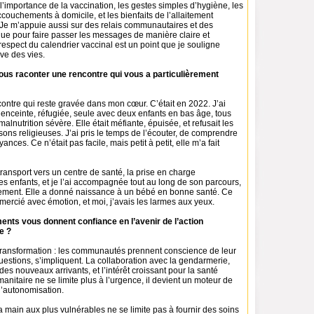
 l’importance de la vaccination, les gestes simples d’hygiène, les
ccouchements à domicile, et les bienfaits de l’allaitement
. Je m’appuie aussi sur des relais communautaires et des
ue pour faire passer les messages de manière claire et
espect du calendrier vaccinal est un point que je souligne
uve des vies.
ous raconter une rencontre qui vous a particulièrement
ncontre qui reste gravée dans mon cœur. C’était en 2022. J’ai
enceinte, réfugiée, seule avec deux enfants en bas âge, tous
alnutrition sévère. Elle était méfiante, épuisée, et refusait les
sons religieuses. J’ai pris le temps de l’écouter, de comprendre
ances. Ce n’était pas facile, mais petit à petit, elle m’a fait
transport vers un centre de santé, la prise en charge
ses enfants, et je l’ai accompagnée tout au long de son parcours,
ement. Elle a donné naissance à un bébé en bonne santé. Ce
remercié avec émotion, et moi, j’avais les larmes aux yeux.
nts vous donnent confiance en l’avenir de l’action
e ?
 transformation : les communautés prennent conscience de leur
uestions, s’impliquent. La collaboration avec la gendarmerie,
 des nouveaux arrivants, et l’intérêt croissant pour la santé
anitaire ne se limite plus à l’urgence, il devient un moteur de
d’autonomisation.
a main aux plus vulnérables ne se limite pas à fournir des soins