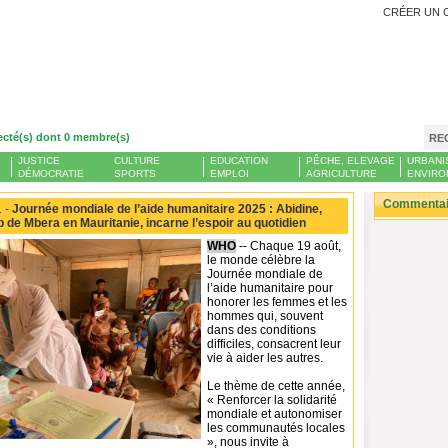
CRÉER UN 
ecté(s) dont 0 membre(s)
RE
JUSTICE
CULTURE
EDUCATION
PÊCHE, ELEVAGE
URBANI
DÉMOCRATIE
SPORTS
EMPLOI
AGRICULTURE
ENVIRO
Commentair
 -
Journée mondiale de l’aide humanitaire 2025 : Abidine,
p de Mbera en Mauritanie, incarne l’espoir au quotidien
WHO
-- Chaque 19 août,
le monde célèbre la
Journée mondiale de
l’aide humanitaire pour
honorer les femmes et les
hommes qui, souvent
dans des conditions
difficiles, consacrent leur
vie à aider les autres.
Le thème de cette année,
« Renforcer la solidarité
mondiale et autonomiser
les communautés locales
», nous invite à