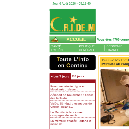
Jeu, 6 Août 2026 -
05:19:41
ACCUEIL
Vous êtes 4706 conn
SANTÉ
POLITIQUE
ECONOMIE
HYGIÈNE
GÉNÉRALE
FINANCE
19-08-2025 15:51
infirmier au cam
/30 jours
+ Lus/7 jours
Pour une retraite digne en
Mauritanie : relever...
Aéroport de Nouakchott : baisse
des tarifs du...
Vidéo. Sénégal : les propos de
Cheikh Tidiane...
La Mauritanie lance une
campagne de semis...
La mémoire effacée : quand la
mairie de...