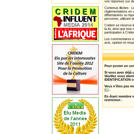
vos réponses sur de
Contenus illicites :
réglementations en v
diffamatoires ou inju
personne, utilisant d
Cridem se réserve le
la loi, ainsi que to
participation à Cride
Les commentaires et 
avis, opinion et resp
Pour poster un com
Si vous avez déjà
Veuillez vous ident
IDENTIFICATION o
Vous n'êtes pas m
ICI
.
En étant membre 
restriction .