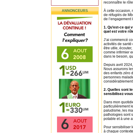
reconnaître le rôl
ANNONCEURS
À cette occasion,
de réfugiés de Mbe
de l’engagement lo
1. Qu’est-ce qui 
quel est votre rô
J’ai commencé co
activités de santé
être utile, écout
comme infirmier e
dans le besoin, qu
Depuis avril 2024,
Nous assurons les 
des enfants zéro d
personnes malades
considérablement 
2. Quelles sont 
sensibilisez-vous
Dans mon quotidien
particulièrement le
paludisme, les mal
pathologies sont 
potable et à une a
Pour sensibiliser 
à chaque contexte