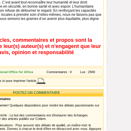
 C’est avant tout reconnaître leur humanité et leur droit
e en sécurité, en bonne santé et avec espoir. L’humanitaire
n refuse de détourner le regard. En renforçant les capacités
ocales à prendre soin d’elles-mêmes, nous ne faisons pas que
nous semons les graines d’un avenir plus équitable, plus digne
icles, commentaires et propos sont la
e leur(s) auteur(s) et n'engagent que leur
avis, opinion et responsabilité
onal Office for Africa
Commentaires :
0
Lus :
2940
 ici pour imprimer l'article
POSTEZ UN COMMENTAIRE
ntaires
menter! Quelques dispositions pour rendre les débats passionnants sur
chir : Le but des commentaires est d'instaurer des échanges
r des articles publiés sur Cridem.
ocuteurs : Pour assurer des débats de qualité, un maître-mot: le
pants. Donnez à chacun le droit d'être en désaccord avec vous. Appuyez