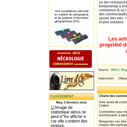
ou des ressources.
fondamental à vivr
commence là où l’o
des communautés l
sauver des vies : 
et plus solidaire.
Les art
propriété d
Source :
WHO | Regi
Impression :
Cliquez
Charte des comme
CLASSEMENT
A lire avant de com
Moy. 3 derniers mois
Cridem :
Commentez pour enri
enrichissants à parti
Respectez vos interl
respect des partici