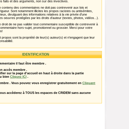
s faits et des arguments, non sur des invectives.
 Le contenu des commentaires ne doit pas contrevenir aux lois et
igueur. Sont notamment illicites les propos racistes ou antisémites,
rieux, divulguant des informations relatives à la vie privée d'une
es oeuvres protégées par les droits d'auteur (textes, photos, vidéos...).
 droit de ne pas valider tout commentaire susceptible de contrevenir à
ut commentaire hors-sujet, promotionnel ou grossier. Merci pour votre
m!
propos sont la propriété de leur(s) auteur(s) et n'engagent que leur
onsabilité.
IDENTIFICATION
mentaire il faut être membre .
 un accès membre .
ifier sur la page d'accueil en haut à droite dans la partie
u bien
Cliquez ICI
.
embre . Vous pouvez vous enregistrer gratuitement en
Cliquant
vous accèderez à TOUS les espaces de CRIDEM sans aucune