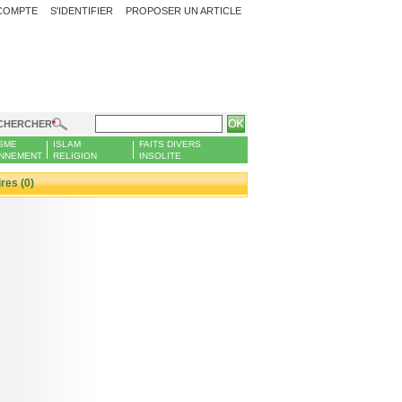
COMPTE
S'IDENTIFIER
PROPOSER UN ARTICLE
CHERCHER
SME
ISLAM
FAITS DIVERS
NNEMENT
RELIGION
INSOLITE
es (0)