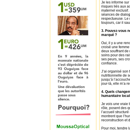
Je les informe sur
risques liés aux a
maternel exclusif
séances de dialog
respectueuse. Le r
toujours, car il sa
3. Pouvez-vous n
marqué ?
Oui, il y a une re
croisé une femme 
deux souffrant de m
soins pour des rai
ses peurs, ses croy
confiance.
J’ai organisé son 
nutritionnelle de 
jusqu’à l’accouch
jour-là, elle m’a 
4. Quels changeme
humanitaire local
Je vois une vraie
rôle, posent des q
l’accueil structuré
montrent que l’hum
reconstruction et 
Pour moi, tendre l