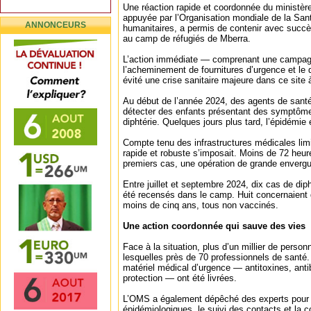
Une réaction rapide et coordonnée du ministère
appuyée par l’Organisation mondiale de la San
ANNONCEURS
humanitaires, a permis de contenir avec succè
au camp de réfugiés de Mberra.
L’action immédiate — comprenant une campag
l’acheminement de fournitures d’urgence et le
évité une crise sanitaire majeure dans ce site 
Au début de l’année 2024, des agents de san
détecter des enfants présentant des symptômes
diphtérie. Quelques jours plus tard, l’épidémie 
Compte tenu des infrastructures médicales lim
rapide et robuste s’imposait. Moins de 72 heur
premiers cas, une opération de grande envergur
Entre juillet et septembre 2024, dix cas de dip
été recensés dans le camp. Huit concernaient 
moins de cinq ans, tous non vaccinés.
Une action coordonnée qui sauve des vies
Face à la situation, plus d’un millier de perso
lesquelles près de 70 professionnels de santé
matériel médical d’urgence — antitoxines, ant
protection — ont été livrées.
L’OMS a également dépêché des experts pour 
épidémiologiques, le suivi des contacts et la 