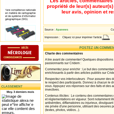
Les articles, commentaires 
propriété de leur(s) auteur(s
leur avis, opinion et r
Source :
Apanews
Co
Impression :
Cliquez ici pour imprimer l'article
POSTEZ UN COMMEN
Charte des commentaires
A lire avant de commenter! Quelques dispositions
passionnants sur Cridem :
Commentez pour enrichir : Le but des commentair
enrichissants à partir des articles publiés sur Cri
Respectez vos interlocuteurs : Pour assurer des d
le respect des participants. Donnez à chacun le d
vous. Appuyez vos réponses sur des faits et des 
CLASSEMENT
invectives.
Moy. 3 derniers mois
Contenus illicites : Le contenu des commentaires n
et réglementations en vigueur. Sont notamment illi
antisémites, diffamatoires ou injurieux, divulguant
vie privée d'une personne, utilisant des oeuvres p
(textes, photos, vidéos...).