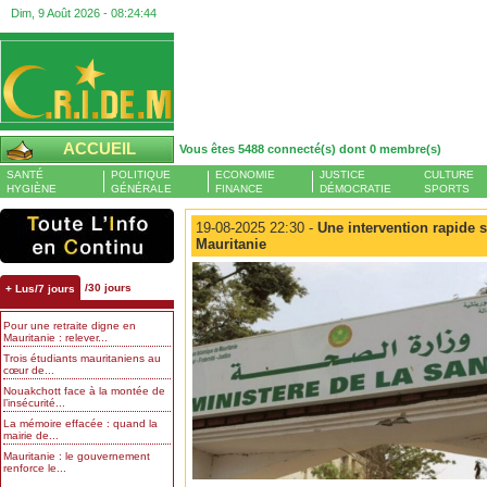
Dim, 9 Août 2026 -
08:24:45
ACCUEIL
Vous êtes 5488 connecté(s) dont 0 membre(s)
SANTÉ
POLITIQUE
ECONOMIE
JUSTICE
CULTURE
HYGIÈNE
GÉNÉRALE
FINANCE
DÉMOCRATIE
SPORTS
19-08-2025 22:30 -
Une intervention rapide s
Mauritanie
/30 jours
+ Lus/7 jours
Pour une retraite digne en
Mauritanie : relever...
Trois étudiants mauritaniens au
cœur de...
Nouakchott face à la montée de
l’insécurité...
La mémoire effacée : quand la
mairie de...
Mauritanie : le gouvernement
renforce le...