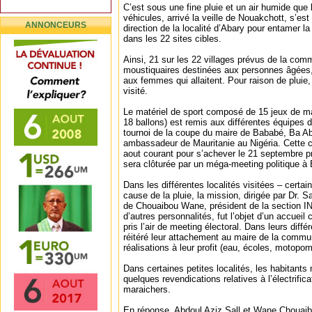
C’est sous une fine pluie et un air humide que 
véhicules, arrivé la veille de Nouakchott, s’es
ANNONCEURS
direction de la localité d’Abary pour entamer la 
dans les 22 sites cibles.
Ainsi, 21 sur les 22 villages prévus de la com
moustiquaires destinées aux personnes âgées
aux femmes qui allaitent. Pour raison de pluie
visité.
Le matériel de sport composé de 15 jeux de mai
18 ballons) est remis aux différentes équipes 
tournoi de la coupe du maire de Bababé, Ba 
ambassadeur de Mauritanie au Nigéria. Cette c
aout courant pour s’achever le 21 septembre p
sera clôturée par un méga-meeting politique à
Dans les différentes localités visitées – certai
cause de la pluie, la mission, dirigée par Dr. 
de Chouaibou Wane, président de la section 
d’autres personnalités, fut l’objet d’un accueil
pris l’air de meeting électoral. Dans leurs différ
réitéré leur attachement au maire de la commun
réalisations à leur profit (eau, écoles, motop
Dans certaines petites localités, les habitant
quelques revendications relatives à l’électrific
maraichers.
En réponse, Abdoul Aziz Sall et Wane Chouaib