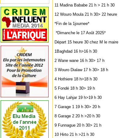
‎11 Madina Bababe 21 h > 21 h 30
‎12 Wouro Moula 21 h 30> 22 heure
*Fin de la 1journee*
‎ *‎Dimanche le 17 Août 2025*
Départ 15 heure 30 chez M le maire
‎1Baghdad 16 h>16 h 30
‎2 Wane wane 16 h 30> 17 h
‎3 Wouro Dialaw 17 h 30> 18 h
‎4 Hothiere 18 h>18 h 30
‎5 Fondé 18 h 30> 19 h
‎6 Hay Lahjar 19 h>19 h 30
‎7 Garage 1 19 h 30> 20 h
‎8 Garage 2 20 h >20 h 30
‎9 Funnague 20 h 30> 21 h
‎10 Hirto 21 h >21 h 30