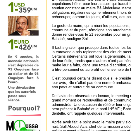
populations hôtes pour leur accueil qui traduit 
soutien constant au maire Bâ Abdoulaye Mamad
obligations régaliennes qui le retiennent hors d
préoccuper, comme toujours, d’ailleurs, des 
Le geste du maire, qui a réuni les populations,
commune et du parti, témoigne son attachement
donne rendez-vous le 21 septembre pour un gra
Bababé, souligne Sall.
Il faut signaler, que presque dans toutes les lo
la caravane a pris rapidement des airs de mee
Certains intervenants ont loué la générosité, l
de leur édile, tandis que d’autres n’ont pas hés
maire leur a faits, dans une totale discrétion, 
à titre personnel ou au profit de l’ensemble de l
C’est pourquoi certains disent que si le prés
leur avis, Ble n’allait pas être nommé ambassa
son pays et surtout de sa commune.
De l’avis des observateurs locaux, le meeting
grand moment de retrouvailles et de communio
administrés. Une occasion de réitérer leur eng
sera présent à Bababé et le parti INSAF ; Baba
dentelle, ont rappelé quelques intervenants.
Après avoir fait le point avec le maire par visi
nuit, Sall Abdoul Aziz chef de la mission a décl
politique ayant sillonné la commune en long et 