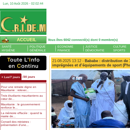
Lun, 10 Août 2026 -
02:02:47
ACCUEIL
Vous êtes 6042 connecté(s) dont 0 membre(s)
SANTÉ
POLITIQUE
ECONOMIE
JUSTICE
CULTURE
HYGIÈNE
GÉNÉRALE
FINANCE
DÉMOCRATIE
SPORTS
21-08-2025 13:12 -
Bababe : distribution de
imprégnées et d’équipements de sport (Ph
/30 jours
+ Lus/7 jours
Pour une retraite digne en
Mauritanie : relever...
Trois étudiants mauritaniens au
cœur de...
Mauritanie : le gouvernement
renforce le...
La mémoire effacée : quand la
mairie de...
Conseil des ministres :
présentation d’une...