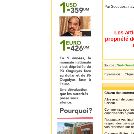
Par Sudouest.fr a
Les art
propriété d
Source :
Sud-Ouest
Impression :
Cliquez
Charte des comme
A lire avant de com
Cridem :
Commentez pour enri
enrichissants à parti
Respectez vos interl
respect des partici
vos réponses sur de
Contenus illicites :