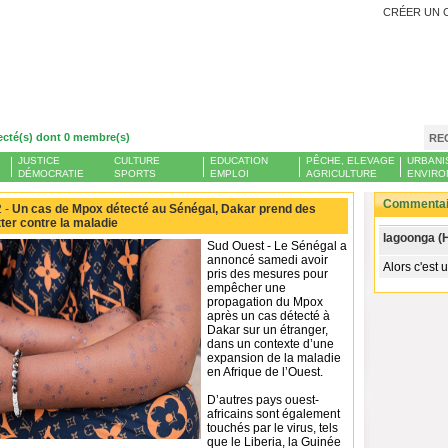
CRÉER UN 
ecté(s) dont 0 membre(s)
RE
JUSTICE
CULTURE
EDUCATION
PÊCHE, ELEVAGE
URBANI
DÉMOCRATIE
SPORTS
EMPLOI
AGRICULTURE
ENVIRO
Commentair
 -
Un cas de Mpox détecté au Sénégal, Dakar prend des
ter contre la maladie
lagoonga (
Sud Ouest - Le Sénégal a
annoncé samedi avoir
Alors c'est 
pris des mesures pour
empêcher une
propagation du Mpox
après un cas détecté à
Dakar sur un étranger,
dans un contexte d’une
expansion de la maladie
en Afrique de l’Ouest.
D’autres pays ouest-
africains sont également
touchés par le virus, tels
que le Liberia, la Guinée