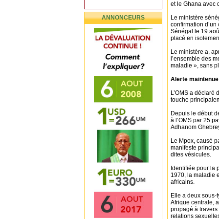
et le Ghana avec d
ANNONCEURS
Le ministère sénég
confirmation d’un 
Sénégal le 19 aoû
placé en isolement
Le ministère a, a
l’ensemble des me
maladie », sans pl
Alerte maintenue
L’OMS a déclaré dé
touche principalem
Depuis le début d
à l’OMS par 25 pay
Adhanom Ghebrey
Le Mpox, causé par
manifeste principa
dites vésicules.
Identifiée pour l
1970, la maladie e
africains.
Elle a deux sous-
Afrique centrale, 
propagé à travers
relations sexuell