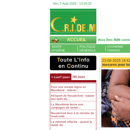
Ven, 7 Août 2026 -
13:04:34
ACCUEIL
Vous êtes 4686 conn
SANTÉ
POLITIQUE
ECONOMIE
HYGIÈNE
GÉNÉRALE
FINANCE
23-08-2025 18:42
mesures pour lut
/30 jours
+ Lus/7 jours
Pour une retraite digne en
Mauritanie : relever...
Aéroport de Nouakchott : baisse
des tarifs du...
La Mauritanie lance une
campagne de semis...
Nouakchott face à la montée de
l’insécurité...
La mémoire effacée : quand la
mairie de...