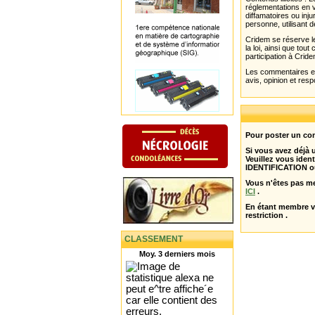
réglementations en v
diffamatoires ou inju
personne, utilisant d
Cridem se réserve le
la loi, ainsi que to
participation à Cride
Les commentaires et 
avis, opinion et resp
Pour poster un com
Si vous avez déjà
Veuillez vous ident
IDENTIFICATION o
Vous n'êtes pas m
ICI
.
En étant membre 
restriction .
CLASSEMENT
Moy. 3 derniers mois