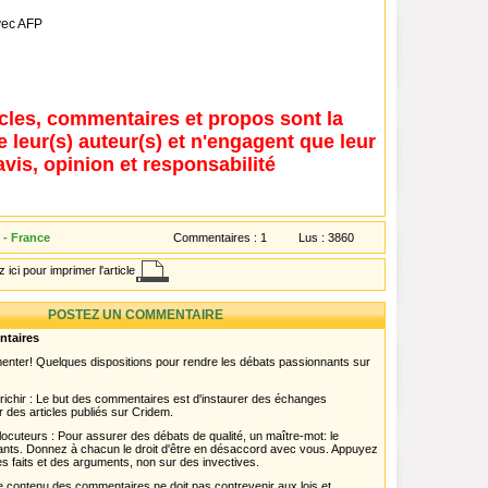
vec AFP
icles, commentaires et propos sont la
e leur(s) auteur(s) et n'engagent que leur
avis, opinion et responsabilité
 - France
Commentaires :
1
Lus :
3860
 ici pour imprimer l'article
POSTEZ UN COMMENTAIRE
ntaires
menter! Quelques dispositions pour rendre les débats passionnants sur
chir : Le but des commentaires est d'instaurer des échanges
r des articles publiés sur Cridem.
ocuteurs : Pour assurer des débats de qualité, un maître-mot: le
pants. Donnez à chacun le droit d'être en désaccord avec vous. Appuyez
s faits et des arguments, non sur des invectives.
 Le contenu des commentaires ne doit pas contrevenir aux lois et