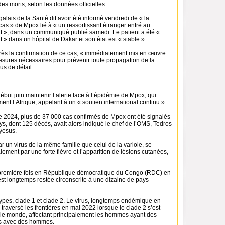
es morts, selon les données officielles.
alais de la Santé dit avoir été informé vendredi de « la
cas » de Mpox lié à « un ressortissant étranger entré au
t », dans un communiqué publié samedi. Le patient a été «
 » dans un hôpital de Dakar et son état est « stable ».
près la confirmation de ce cas, « immédiatement mis en œuvre
sures nécessaires pour prévenir toute propagation de la
us de détail.
but juin maintenir l’alerte face à l’épidémie de Mpox, qui
ent l’Afrique, appelant à un « soutien international continu ».
e 2024, plus de 37 000 cas confirmés de Mpox ont été signalés
s, dont 125 décès, avait alors indiqué le chef de l’OMS, Tedros
esus.
 un virus de la même famille que celui de la variole, se
lement par une forte fièvre et l’apparition de lésions cutanées,
a première fois en République démocratique du Congo (RDC) en
st longtemps restée circonscrite à une dizaine de pays
types, clade 1 et clade 2. Le virus, longtemps endémique en
a traversé les frontières en mai 2022 lorsque le clade 2 s’est
 le monde, affectant principalement les hommes ayant des
es avec des hommes.