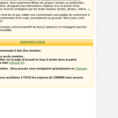
igueur. Sont notamment illicites les propos racistes ou antisémites,
rieux, divulguant des informations relatives à la vie privée d'une
es oeuvres protégées par les droits d'auteur (textes, photos, vidéos...).
 droit de ne pas valider tout commentaire susceptible de contrevenir à
ut commentaire hors-sujet, promotionnel ou grossier. Merci pour votre
m!
propos sont la propriété de leur(s) auteur(s) et n'engagent que leur
onsabilité.
IDENTIFICATION
mentaire il faut être membre .
 un accès membre .
ifier sur la page d'accueil en haut à droite dans la partie
u bien
Cliquez ICI
.
embre . Vous pouvez vous enregistrer gratuitement en
Cliquant
vous accèderez à TOUS les espaces de CRIDEM sans aucune