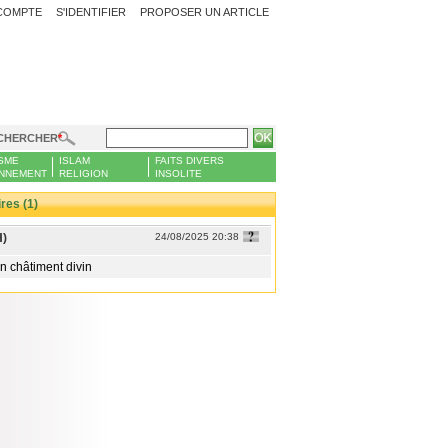
COMPTE
S'IDENTIFIER
PROPOSER UN ARTICLE
CHERCHER
SME
ISLAM
FAITS DIVERS
NNEMENT
RELIGION
INSOLITE
es (1)
H)
24/08/2025 20:38
un châtiment divin