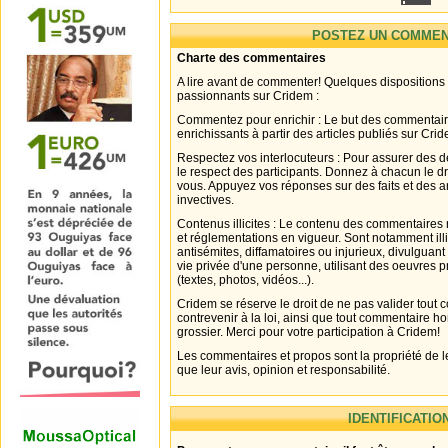
POSTEZ UN COMMEN
Charte des commentaires
A lire avant de commenter! Quelques dispositions
passionnants sur Cridem :
Commentez pour enrichir : Le but des commentair
enrichissants à partir des articles publiés sur Cri
Respectez vos interlocuteurs : Pour assurer des d
le respect des participants. Donnez à chacun le d
vous. Appuyez vos réponses sur des faits et des 
invectives.
Contenus illicites : Le contenu des commentaires n
et réglementations en vigueur. Sont notamment illi
antisémites, diffamatoires ou injurieux, divulguant
vie privée d'une personne, utilisant des oeuvres p
(textes, photos, vidéos...).
Cridem se réserve le droit de ne pas valider tout
contrevenir à la loi, ainsi que tout commentaire h
grossier. Merci pour votre participation à Cridem!
Les commentaires et propos sont la propriété de l
que leur avis, opinion et responsabilité.
IDENTIFICATIO