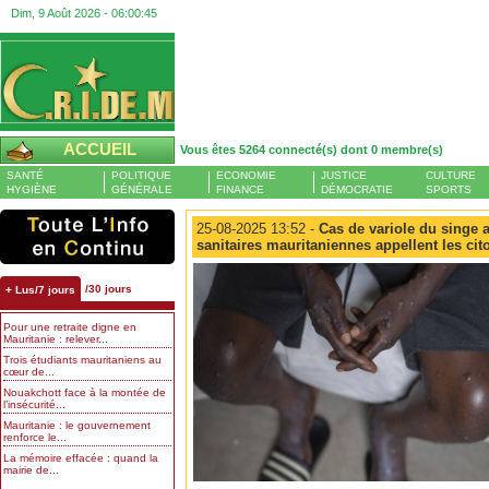
Dim, 9 Août 2026 -
06:00:45
ACCUEIL
Vous êtes 5264 connecté(s) dont 0 membre(s)
SANTÉ
POLITIQUE
ECONOMIE
JUSTICE
CULTURE
HYGIÈNE
GÉNÉRALE
FINANCE
DÉMOCRATIE
SPORTS
25-08-2025 13:52 -
Cas de variole du singe a
sanitaires mauritaniennes appellent les cit
/30 jours
+ Lus/7 jours
Pour une retraite digne en
Mauritanie : relever...
Trois étudiants mauritaniens au
cœur de...
Nouakchott face à la montée de
l’insécurité...
Mauritanie : le gouvernement
renforce le...
La mémoire effacée : quand la
mairie de...