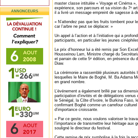
master classe intitulée « Voyage et Cinéma », 
expérience, son parcours et sa vision du 7ᵉ ar
ANNONCEURS
il a livré un message empreint de sagesse à de
« N’attendez pas que les fruits tombent pour les
car l’arbre ne peut se déplacer. »
Un appel à l’action et à l’initiative qui a prof
participants, en particulier les jeunes cinéphile
Le prix d’honneur lui a été remis par Son Exce
Housseinou Lam, Ministre chargé du Secrétar
et parrain de cette 5ᵉ édition, en présence du di
Diaw.
La cérémonie a rassemblé plusieurs autorités l
lesquelles le Maire de Boghé, M. Ba Adama Mo
en grand nombre.
L’événement a également brillé par sa dimensio
participation d’invités et de délégations venus
le Sénégal, la Côte d’Ivoire, le Burkina Faso, l
confirmant Boghé comme un carrefour culturel
d’importance croissante.
« Par ce geste, nous voulons valoriser le trava
l’importance de transmettre leur héritage aux g
souligné le directeur du festival.
Cette remise de prix symbolise à la fois la rec