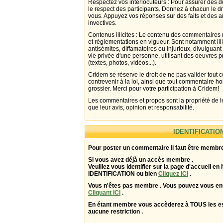
Respectez vos interlocuteurs : Pour assurer des d
le respect des participants. Donnez à chacun le d
vous. Appuyez vos réponses sur des faits et des 
invectives.
Contenus illicites : Le contenu des commentaires n
et réglementations en vigueur. Sont notamment illi
antisémites, diffamatoires ou injurieux, divulguant
vie privée d'une personne, utilisant des oeuvres p
(textes, photos, vidéos...).
Cridem se réserve le droit de ne pas valider tout
contrevenir à la loi, ainsi que tout commentaire h
grossier. Merci pour votre participation à Cridem!
Les commentaires et propos sont la propriété de l
que leur avis, opinion et responsabilité.
IDENTIFICATIO
Pour poster un commentaire il faut être membre
Si vous avez déjà un accès membre .
Veuillez vous identifier sur la page d'accueil en 
IDENTIFICATION ou bien
Cliquez ICI
.
Vous n'êtes pas membre . Vous pouvez vous enr
Cliquant ICI
.
En étant membre vous accèderez à TOUS les 
aucune restriction .