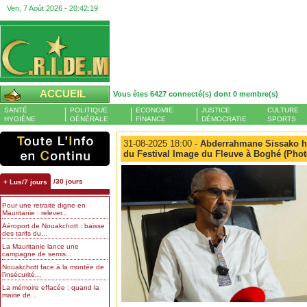
Ven, 7 Août 2026 -
20:42:20
ACCUEIL
Vous êtes 6427 connecté(s) dont 0 membre(s)
SANTÉ
POLITIQUE
ECONOMIE
JUSTICE
CULTURE
HYGIÈNE
GÉNÉRALE
FINANCE
DÉMOCRATIE
SPORTS
31-08-2025 18:00 -
Abderrahmane Sissako hon
du Festival Image du Fleuve à Boghé (Phot
/30 jours
+ Lus/7 jours
Pour une retraite digne en
Mauritanie : relever...
Aéroport de Nouakchott : baisse
des tarifs du...
La Mauritanie lance une
campagne de semis...
Nouakchott face à la montée de
l’insécurité...
La mémoire effacée : quand la
mairie de...