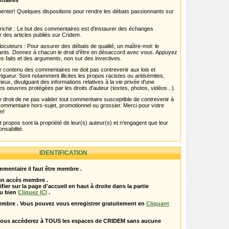
ntaires
menter! Quelques dispositions pour rendre les débats passionnants sur
chir : Le but des commentaires est d'instaurer des échanges
r des articles publiés sur Cridem.
ocuteurs : Pour assurer des débats de qualité, un maître-mot: le
pants. Donnez à chacun le droit d'être en désaccord avec vous. Appuyez
s faits et des arguments, non sur des invectives.
 Le contenu des commentaires ne doit pas contrevenir aux lois et
igueur. Sont notamment illicites les propos racistes ou antisémites,
rieux, divulguant des informations relatives à la vie privée d'une
es oeuvres protégées par les droits d'auteur (textes, photos, vidéos...).
 droit de ne pas valider tout commentaire susceptible de contrevenir à
ut commentaire hors-sujet, promotionnel ou grossier. Merci pour votre
m!
propos sont la propriété de leur(s) auteur(s) et n'engagent que leur
onsabilité.
IDENTIFICATION
mentaire il faut être membre .
 un accès membre .
ifier sur la page d'accueil en haut à droite dans la partie
u bien
Cliquez ICI
.
embre . Vous pouvez vous enregistrer gratuitement en
Cliquant
vous accèderez à TOUS les espaces de CRIDEM sans aucune