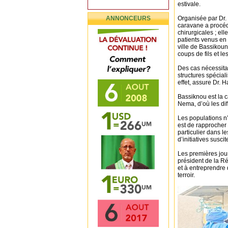
estivale.
ANNONCEURS
Organisée par Dr.
caravane a procéd
chirurgicales ; el
patients venus en 
ville de Bassikoun
coups de fils et l
Des cas nécessita
structures spécial
effet, assure Dr. 
Bassiknou est la 
Nema, d’où les dif
Les populations n’o
est de rapprocher
particulier dans l
d’initiatives susc
Les premières jou
président de la R
et à entreprendre
terroir.