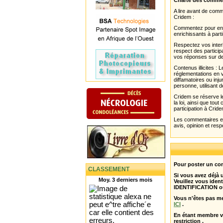
Charte des comme
A lire avant de com
Cridem :
Commentez pour enri
enrichissants à parti
Respectez vos interl
respect des partici
vos réponses sur de
Contenus illicites :
réglementations en v
diffamatoires ou inju
personne, utilisant d
Cridem se réserve le
la loi, ainsi que to
participation à Cride
Les commentaires et 
avis, opinion et resp
Pour poster un com
CLASSEMENT
Si vous avez déjà
Moy. 3 derniers mois
Veuillez vous ident
IDENTIFICATION o
Vous n'êtes pas m
ICI
.
En étant membre 
restriction .