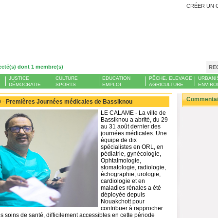
CRÉER UN 
ecté(s) dont 1 membre(s)
RE
JUSTICE
CULTURE
EDUCATION
PÊCHE, ELEVAGE
URBANI
DÉMOCRATIE
SPORTS
EMPLOI
AGRICULTURE
ENVIRO
Commentair
 -
Premières Journées médicales de Bassiknou
LE CALAME - La ville de
Bassiknou a abrité, du 29
au 31 août dernier des
journées médicales. Une
équipe de dix
spécialistes en ORL, en
pédiatrie, gynécologie,
Ophtalmologie,
stomatologie, radiologie,
échographie, urologie,
cardiologie et en
maladies rénales a été
déployée depuis
Nouakchott pour
contribuer à rapprocher
s soins de santé, difficilement accessibles en cette période