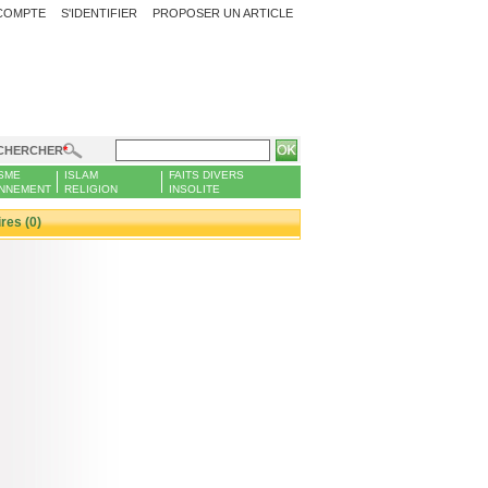
COMPTE
S'IDENTIFIER
PROPOSER UN ARTICLE
CHERCHER
SME
ISLAM
FAITS DIVERS
NNEMENT
RELIGION
INSOLITE
es (0)