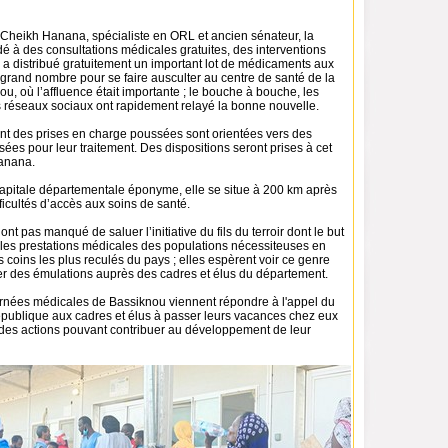
 Cheikh Hanana, spécialiste en ORL et ancien sénateur, la
é à des consultations médicales gratuites, des interventions
le a distribué gratuitement un important lot de médicaments aux
grand nombre pour se faire ausculter au centre de santé de la
ou, où l’affluence était importante ; le bouche à bouche, les
es réseaux sociaux ont rapidement relayé la bonne nouvelle.
nt des prises en charge poussées sont orientées vers des
isées pour leur traitement. Des dispositions seront prises à cet
Hanana.
capitale départementale éponyme, elle se situe à 200 km après
ficultés d’accès aux soins de santé.
nt pas manqué de saluer l’initiative du fils du terroir dont le but
 les prestations médicales des populations nécessiteuses en
es coins les plus reculés du pays ; elles espèrent voir ce genre
iter des émulations auprès des cadres et élus du département.
rnées médicales de Bassiknou viennent répondre à l'appel du
épublique aux cadres et élus à passer leurs vacances chez eux
 des actions pouvant contribuer au développement de leur