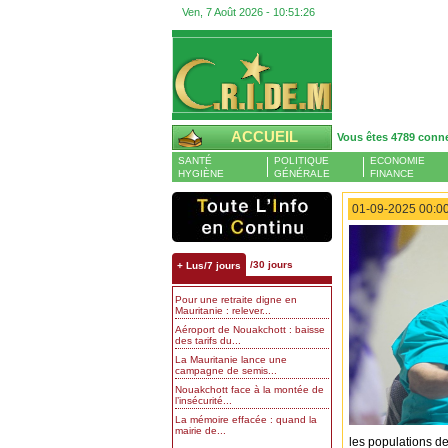
Ven, 7 Août 2026 -
10:51:27
ACCUEIL
Vous êtes 4789 conn
SANTÉ
POLITIQUE
ECONOMIE
HYGIÈNE
GÉNÉRALE
FINANCE
01-09-2025 00:00
/30 jours
+ Lus/7 jours
Pour une retraite digne en
Mauritanie : relever...
Aéroport de Nouakchott : baisse
des tarifs du...
La Mauritanie lance une
campagne de semis...
Nouakchott face à la montée de
l’insécurité...
La mémoire effacée : quand la
mairie de...
les populations de