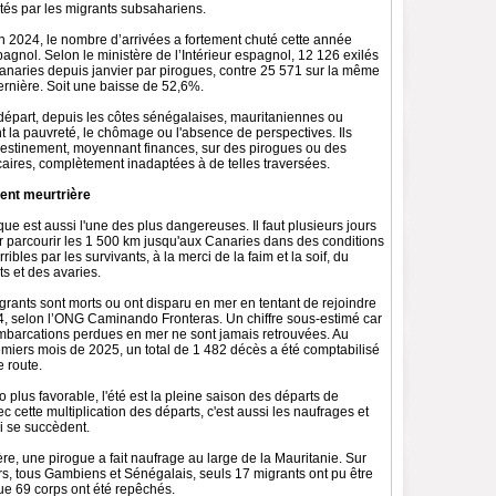
tés par les migrants subsahariens.
n 2024, le nombre d’arrivées a fortement chuté cette année
pagnol. Selon le ministère de l’Intérieur espagnol, 12 126 exilés
Canaries depuis janvier par pirogues, contre 25 571 sur la même
ernière. Soit une baisse de 52,6%.
départ, depuis les côtes sénégalaises, mauritaniennes ou
 la pauvreté, le chômage ou l'absence de perspectives. Ils
stinement, moyennant finances, sur des pirogues ou des
aires, complètement inadaptées à de telles traversées.
ment meurtrière
ique est aussi l'une des plus dangereuses. Il faut plusieurs jours
r parcourir les 1 500 km jusqu'aux Canaries dans des conditions
ibles par les survivants, à la merci de la faim et la soif, du
ts et des avaries.
rants sont morts ou ont disparu en mer en tentant de rejoindre
, selon l’ONG Caminando Fronteras. Un chiffre sous-estimé car
barcations perdues en mer ne sont jamais retrouvées. Au
emiers mois de 2025, un total de 1 482 décès a été comptabilisé
e route.
o plus favorable, l'été est la pleine saison des départs de
c cette multiplication des départs, c'est aussi les naufrages et
 se succèdent.
e, une pirogue a fait naufrage au large de la Mauritanie. Sur
s, tous Gambiens et Sénégalais, seuls 17 migrants ont pu être
ue 69 corps ont été repêchés.