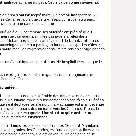
ait naufrage au large du pays. Seuls 17 personnes avaient pu
itaniennes ont intercepté mardi, un bateau transportant 171
îles Canaries, alors que celui-ci s'approchait de leurs eaux
s avoir subi une panne mécanique.
é daté du 3 septembre, les autorités ont précisé que 15
ineurs se trouvaient parmi les passagers arrêtés dans
ont été "débarqués sains et saufs" au port de Nouakchott, après
sauvetage menée par par la gendarmerie, les gardes-côtes et la
en haute-mer. Les migrants ont ensuite été pris en charge par des
s.
s un état critique ont par ailleurs été hospitalisées, indique le
s investigations, tous les migrants seraient originaires de
frique de l’Ouest.
pruntée...
t illustre la hausse considérable des départs d'embarcations
s la Mauritanie. Avec le renforcement des contrôles au Sénégal
ute s'est déplacée vers le nord : la Mauritanie est ainsi devenue
al pays de départs des migrants vers les Canaries d'après le
rité nationale espagnole. Une situation qui constitue un
r les autorités mauritaniennes.
ntique, depuis les côtes ouest-africaines (Sénégal, Mauritanie,
les espagnoles des Canaries, est l'une des plus actives vers
ne dizaine d'années, elle est devenue l'un des principaux