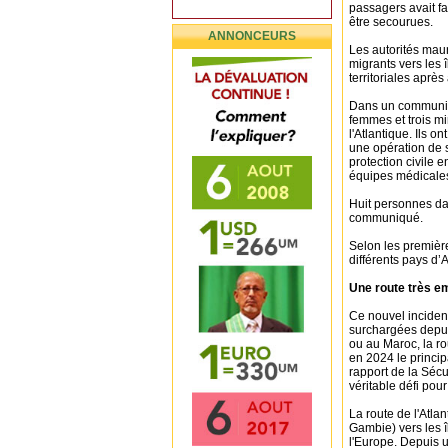
passagers avait f
être secourues.
ANNONCEURS
Les autorités maur
migrants vers les 
territoriales aprè
Dans un communiqu
femmes et trois m
l'Atlantique. Ils 
une opération de 
protection civile 
équipes médicale
Huit personnes dan
communiqué.
Selon les première
différents pays d’A
Une route très em
Ce nouvel inciden
surchargées depui
ou au Maroc, la ro
en 2024 le princip
rapport de la Sécu
véritable défi pou
La route de l'Atla
Gambie) vers les î
l'Europe. Depuis u