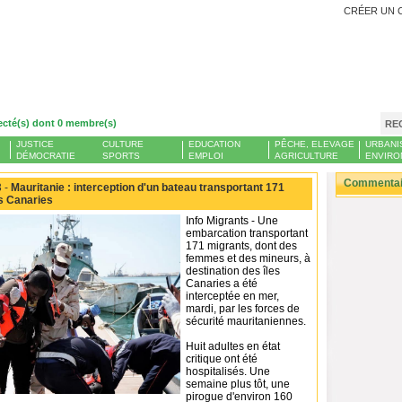
CRÉER UN 
ecté(s) dont 0 membre(s)
RE
JUSTICE
CULTURE
EDUCATION
PÊCHE, ELEVAGE
URBANI
DÉMOCRATIE
SPORTS
EMPLOI
AGRICULTURE
ENVIRO
Commentair
 -
Mauritanie : interception d'un bateau transportant 171
s Canaries
Info Migrants - Une
embarcation transportant
171 migrants, dont des
femmes et des mineurs, à
destination des îles
Canaries a été
interceptée en mer,
mardi, par les forces de
sécurité mauritaniennes.
Huit adultes en état
critique ont été
hospitalisés. Une
semaine plus tôt, une
pirogue d'environ 160