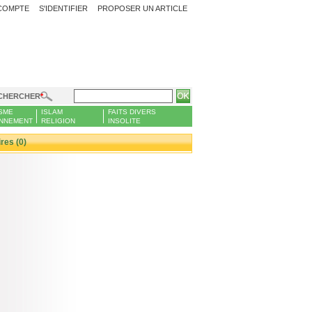
COMPTE
S'IDENTIFIER
PROPOSER UN ARTICLE
CHERCHER
SME
ISLAM
FAITS DIVERS
NNEMENT
RELIGION
INSOLITE
es (0)