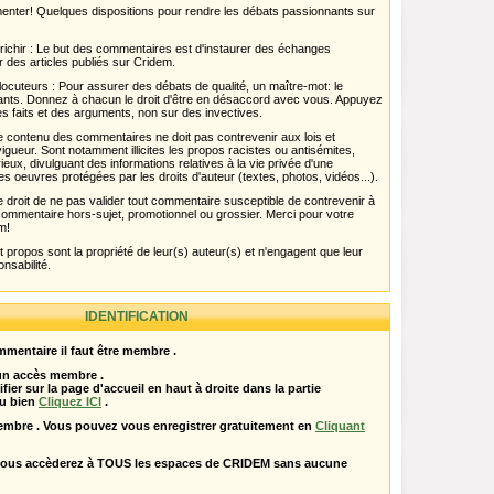
menter! Quelques dispositions pour rendre les débats passionnants sur
chir : Le but des commentaires est d'instaurer des échanges
r des articles publiés sur Cridem.
ocuteurs : Pour assurer des débats de qualité, un maître-mot: le
pants. Donnez à chacun le droit d'être en désaccord avec vous. Appuyez
s faits et des arguments, non sur des invectives.
 Le contenu des commentaires ne doit pas contrevenir aux lois et
igueur. Sont notamment illicites les propos racistes ou antisémites,
rieux, divulguant des informations relatives à la vie privée d'une
es oeuvres protégées par les droits d'auteur (textes, photos, vidéos...).
 droit de ne pas valider tout commentaire susceptible de contrevenir à
ut commentaire hors-sujet, promotionnel ou grossier. Merci pour votre
m!
propos sont la propriété de leur(s) auteur(s) et n'engagent que leur
onsabilité.
IDENTIFICATION
mentaire il faut être membre .
 un accès membre .
ifier sur la page d'accueil en haut à droite dans la partie
u bien
Cliquez ICI
.
embre . Vous pouvez vous enregistrer gratuitement en
Cliquant
vous accèderez à TOUS les espaces de CRIDEM sans aucune