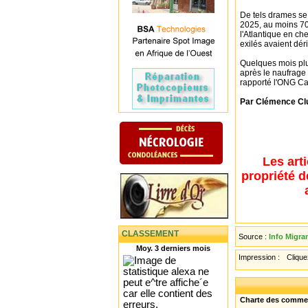
De tels drames se 
2025, au moins 70
l'Atlantique en ch
exilés avaient dér
Quelques mois plus
après le naufrage 
rapporté l'ONG C
Par Clémence Cl
Les art
propriété d
CLASSEMENT
Source :
Info Migra
Moy. 3 derniers mois
Impression :
Cliquez
Charte des comme