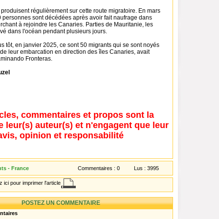
produisent régulièrement sur cette route migratoire. En mars
 personnes sont décédées après avoir fait naufrage dans
erchant à rejoindre les Canaries. Parties de Mauritanie, les
ivé dans l'océan pendant plusieurs jours.
 tôt, en janvier 2025, ce sont 50 migrants qui se sont noyés
de leur embarcation en direction des îles Canaries, avait
aminando Fronteras.
uzel
icles, commentaires et propos sont la
e leur(s) auteur(s) et n'engagent que leur
avis, opinion et responsabilité
nts - France
Commentaires :
0
Lus :
3995
 ici pour imprimer l'article
POSTEZ UN COMMENTAIRE
ntaires