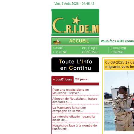
Ven, 7 Août 2026 -
04:48:43
ACCUEIL
Vous êtes 4310 conn
SANTÉ
POLITIQUE
ECONOMIE
HYGIÈNE
GÉNÉRALE
FINANCE
05-09-2025 17:03
migrants vers le
/30 jours
+ Lus/7 jours
Pour une retraite digne en
Mauritanie : relever...
Aéroport de Nouakchott : baisse
des tarifs du...
La Mauritanie lance une
campagne de semis...
La mémoire effacée : quand la
mairie de...
Nouakchott face à la montée de
l’insécurité...