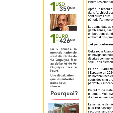
itinéraires emprun
Après un record e
dans l'archipel es
sont arrivés aux 
période l’année d
Les candidats au 
gambiennes, fuient
embarquent clande
embarcations préc
...et particulière
Cette route Atlant
de navigation pou
décrites comme terr
soleil, des élémen
Plus de 10 400 mig
l’Espagne en 2024
de nombreuses em
cours des cinq pr
par l’ONG sur cett
Du fait d'une mété
pirogues. Mais ave
drames en mer qui
La semaine dernièr
plus 160 passager
secourus tandis q