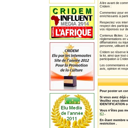
A lire avant de com
Cridem :
Commentez pour enri
enrichissants à parti
Respectez vos interl
respect des partici
vos réponses sur de
Contenus illicites :
réglementations en v
diffamatoires ou inju
personne, utilisant d
Cridem se réserve le
la loi, ainsi que to
participation à Cride
Les commentaires et 
avis, opinion et resp
Pour poster un com
Si vous avez déjà
Veuillez vous ident
IDENTIFICATION o
Vous n'êtes pas m
ICI
.
En étant membre 
restriction .