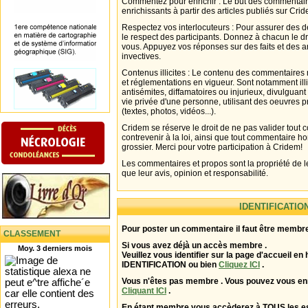
Commentez pour enrichir : Le but des commentair
enrichissants à partir des articles publiés sur Cri
Respectez vos interlocuteurs : Pour assurer des d
le respect des participants. Donnez à chacun le d
vous. Appuyez vos réponses sur des faits et des 
invectives.
Contenus illicites : Le contenu des commentaires n
et réglementations en vigueur. Sont notamment illi
antisémites, diffamatoires ou injurieux, divulguant
vie privée d'une personne, utilisant des oeuvres p
(textes, photos, vidéos...).
Cridem se réserve le droit de ne pas valider tout
contrevenir à la loi, ainsi que tout commentaire h
grossier. Merci pour votre participation à Cridem!
Les commentaires et propos sont la propriété de l
que leur avis, opinion et responsabilité.
IDENTIFICATIO
Pour poster un commentaire il faut être membre
CLASSEMENT
Si vous avez déjà un accès membre .
Moy. 3 derniers mois
Veuillez vous identifier sur la page d'accueil en 
IDENTIFICATION ou bien
Cliquez ICI
.
Vous n'êtes pas membre . Vous pouvez vous enr
Cliquant ICI
.
En étant membre vous accèderez à TOUS les 