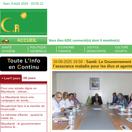
Sam, 8 Août 2026 -
03:55:12
ACCUEIL
Vous êtes 6291 connecté(s) dont 0 membre(s)
SANTÉ
POLITIQUE
ECONOMIE
JUSTICE
CULTURE
HYGIÈNE
GÉNÉRALE
FINANCE
DÉMOCRATIE
SPORTS
18-09-2025 19:59 -
Santé: Le Gouvernement l
l’assurance maladie pour les élus et agents
/30 jours
+ Lus/7 jours
Pour une retraite digne en
Mauritanie : relever...
La Mauritanie lance une
campagne de semis...
Nouakchott face à la montée de
l’insécurité...
La mémoire effacée : quand la
mairie de...
Mauritanie : le gouvernement
renforce le...