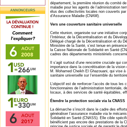
département, la première réunion du comité de 
maladie pour les agents de l’administration territ
ANNONCEURS
élus des collectivités locales non couverts par
d’Assurance Maladie (CNAM).
Vers une couverture sanitaire universelle
Cette réunion, organisée sur une initiative conj
l’Intérieur, de la Décentralisation et du Dével
Délégué chargé de la Décentralisation et du D
Ministère de la Santé, s’est tenue en présence
la Caisse Nationale de Solidarité en Santé (C
cadres des départements ministériels concern
Il s’agit surtout d’une rencontre cruciale qui 
importance dans la concrétisation de la vision
M. Mohamed Cheikh El Ghazouani, qui vise à g
sanitaire universelle sur l’ensemble du territoire
L’objectif est de renforcer l’accès de tous les c
fonctionnaires de l’administration territoriale, d
locaux, à des services de santé équitables, eff
Étendre la protection sociale via la CNASS
La démarche s’inscrit dans le cadre des effor
généraliser l’assurance maladie via le mécani
Solidarité en Santé (CNASS). Elle cible spécif
bénéficient pas encore des prestations de la C
principe de justice sociale et de garantir le dr