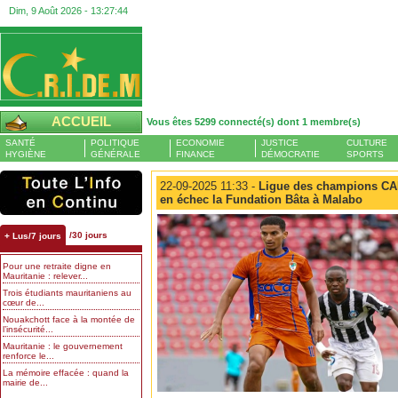
Dim, 9 Août 2026 -
13:27:45
ACCUEIL
Vous êtes 5299 connecté(s) dont 1 membre(s)
SANTÉ
POLITIQUE
ECONOMIE
JUSTICE
CULTURE
HYGIÈNE
GÉNÉRALE
FINANCE
DÉMOCRATIE
SPORTS
22-09-2025 11:33 -
Ligue des champions CAF
en échec la Fundation Bâta à Malabo
/30 jours
+ Lus/7 jours
Pour une retraite digne en
Mauritanie : relever...
Trois étudiants mauritaniens au
cœur de...
Nouakchott face à la montée de
l’insécurité...
Mauritanie : le gouvernement
renforce le...
La mémoire effacée : quand la
mairie de...