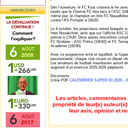
Dès l’ouverture, le FC Ksar croisera le fer av
ANNONCEURS
tandis que le Chemal FC fera face à l’ASC SNI
même jour, le champion en titre FC Nouadhib
contre l’AS Pompier à 16h30.
Le 4 octobre, les projecteurs seront braqués su
Inter Nouakchott, ainsi que sur l’affiche ASC
prévue à 17h30. Deux autres rencontres complè
FC Nzidane – ASC Police (19h50) et FC Tevra
Académie (16h30).
Avec ce programme riche et équilibré, la Supe
passionnante, chaque club visant un départ réu
Les amateurs de football mauritanien auront dr
augurant d’un exercice 2025-2026 palpitants.
Documents:
Icône PDF
CALENDRIER SUPER D1 2025 - 20
Les articles, commentaires 
propriété de leur(s) auteur(s
leur avis, opinion et r