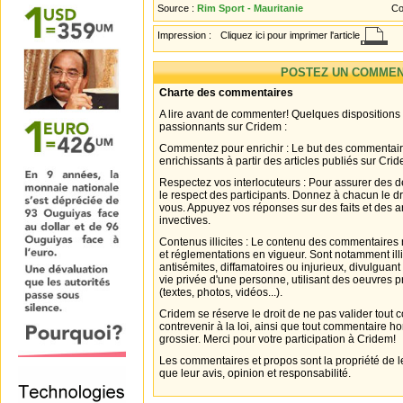
Source :
Rim Sport - Mauritanie
Co
Impression :
Cliquez ici pour imprimer l'article
POSTEZ UN COMMEN
Charte des commentaires
A lire avant de commenter! Quelques dispositions
passionnants sur Cridem :
Commentez pour enrichir : Le but des commentair
enrichissants à partir des articles publiés sur Cri
Respectez vos interlocuteurs : Pour assurer des d
le respect des participants. Donnez à chacun le d
vous. Appuyez vos réponses sur des faits et des 
invectives.
Contenus illicites : Le contenu des commentaires n
et réglementations en vigueur. Sont notamment illi
antisémites, diffamatoires ou injurieux, divulguant
vie privée d'une personne, utilisant des oeuvres p
(textes, photos, vidéos...).
Cridem se réserve le droit de ne pas valider tout
contrevenir à la loi, ainsi que tout commentaire h
grossier. Merci pour votre participation à Cridem!
Les commentaires et propos sont la propriété de l
que leur avis, opinion et responsabilité.