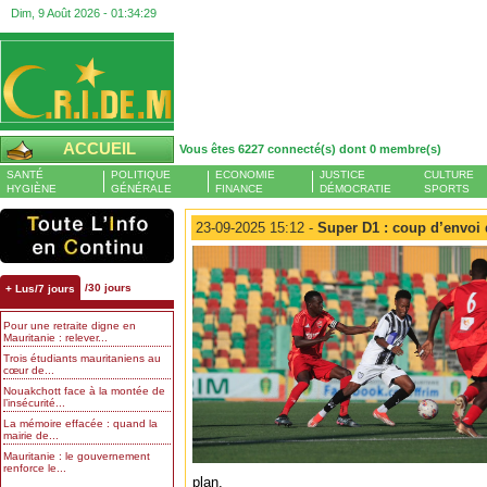
Dim, 9 Août 2026 -
01:34:30
ACCUEIL
Vous êtes 6227 connecté(s) dont 0 membre(s)
SANTÉ
POLITIQUE
ECONOMIE
JUSTICE
CULTURE
HYGIÈNE
GÉNÉRALE
FINANCE
DÉMOCRATIE
SPORTS
23-09-2025 15:12 -
Super D1 : coup d’envoi 
/30 jours
+ Lus/7 jours
Pour une retraite digne en
Mauritanie : relever...
Trois étudiants mauritaniens au
cœur de...
Nouakchott face à la montée de
l’insécurité...
La mémoire effacée : quand la
mairie de...
Mauritanie : le gouvernement
renforce le...
plan.