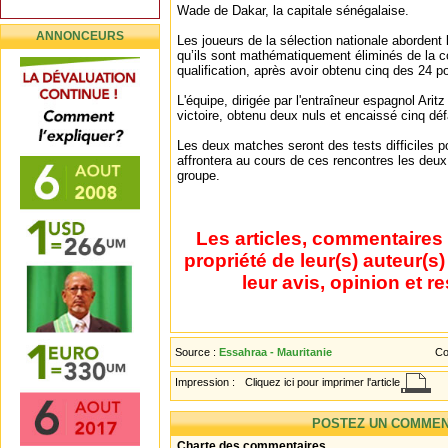
Wade de Dakar, la capitale sénégalaise.
ANNONCEURS
Les joueurs de la sélection nationale abordent 
qu’ils sont mathématiquement éliminés de la co
qualification, après avoir obtenu cinq des 24 p
L'équipe, dirigée par l'entraîneur espagnol Arit
victoire, obtenu deux nuls et encaissé cinq déf
Les deux matches seront des tests difficiles po
affrontera au cours de ces rencontres les deux
groupe.
Les articles, commentaires 
propriété de leur(s) auteur(s
leur avis, opinion et r
Source :
Essahraa - Mauritanie
Co
Impression :
Cliquez ici pour imprimer l'article
POSTEZ UN COMMEN
Charte des commentaires