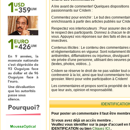
A lire avant de commenter! Quelques dispositions
passionnants sur Cridem :
Commentez pour enrichir : Le but des commentair
enrichissants à partir des articles publiés sur Cri
Respectez vos interlocuteurs : Pour assurer des d
le respect des participants. Donnez à chacun le d
vous. Appuyez vos réponses sur des faits et des 
invectives.
Contenus illicites : Le contenu des commentaires n
et réglementations en vigueur. Sont notamment illi
antisémites, diffamatoires ou injurieux, divulguant
vie privée d'une personne, utilisant des oeuvres p
(textes, photos, vidéos...).
Cridem se réserve le droit de ne pas valider tout
contrevenir à la loi, ainsi que tout commentaire h
grossier. Merci pour votre participation à Cridem!
Les commentaires et propos sont la propriété de l
que leur avis, opinion et responsabilité.
IDENTIFICATIO
Pour poster un commentaire il faut être membre
Si vous avez déjà un accès membre .
Veuillez vous identifier sur la page d'accueil en 
IDENTIFICATION ou bien
Cliquez ICI
.