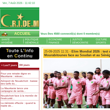
Ven, 7 Août 2026 -
11:42:10
ACCUEIL
Vous êtes 4560 connecté(s) dont 0 membre(s)
SANTÉ
POLITIQUE
ECONOMIE
JUSTICE
CULTURE
HYGIÈNE
GÉNÉRALE
FINANCE
DÉMOCRATIE
SPORTS
25-09-2025 11:31 -
Elim Mondial 2026 : test d
Mourabitounes face au Soudan et au Sénég
/30 jours
+ Lus/7 jours
Pour une retraite digne en
Mauritanie : relever...
Aéroport de Nouakchott : baisse
des tarifs du...
La Mauritanie lance une
campagne de semis...
Nouakchott face à la montée de
l’insécurité...
La mémoire effacée : quand la
mairie de...