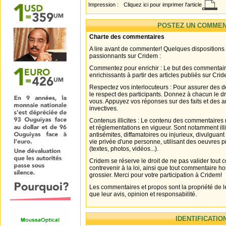
Impression :
Cliquez ici pour imprimer l'article
POSTEZ UN COMMEN
Charte des commentaires
A lire avant de commenter! Quelques dispositions
passionnants sur Cridem :
Commentez pour enrichir : Le but des commentair
enrichissants à partir des articles publiés sur Cri
Respectez vos interlocuteurs : Pour assurer des d
le respect des participants. Donnez à chacun le d
vous. Appuyez vos réponses sur des faits et des 
invectives.
Contenus illicites : Le contenu des commentaires n
et réglementations en vigueur. Sont notamment illi
antisémites, diffamatoires ou injurieux, divulguant
vie privée d'une personne, utilisant des oeuvres p
(textes, photos, vidéos...).
Cridem se réserve le droit de ne pas valider tout
contrevenir à la loi, ainsi que tout commentaire h
grossier. Merci pour votre participation à Cridem!
Les commentaires et propos sont la propriété de l
que leur avis, opinion et responsabilité.
IDENTIFICATIO