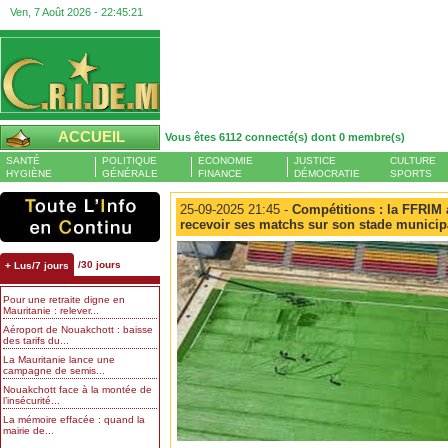
Ven, 7 Août 2026 -
22:45:21
ACCUEIL
Vous êtes 6112 connecté(s) dont 0 membre(s)
SANTÉ
POLITIQUE
ECONOMIE
JUSTICE
CULTURE
HYGIÈNE
GÉNÉRALE
FINANCE
DÉMOCRATIE
SPORTS
25-09-2025 21:45 -
Compétitions : la FFRIM a
recevoir ses matchs sur son stade municip
/30 jours
+ Lus/7 jours
Pour une retraite digne en
Mauritanie : relever...
Aéroport de Nouakchott : baisse
des tarifs du...
La Mauritanie lance une
campagne de semis...
Nouakchott face à la montée de
l’insécurité...
La mémoire effacée : quand la
mairie de...