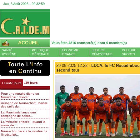
Jeu, 6 Août 2026 -
20:32:59
ACCUEIL
Vous êtes 4816 connecté(s) dont 0 membre(s)
SANTÉ
POLITIQUE
ECONOMIE
JUSTICE
CULTURE
HYGIÈNE
GÉNÉRALE
FINANCE
DÉMOCRATIE
SPORTS
29-09-2025 12:22 -
LDCA: le FC Nouadhibou v
second tour
/30 jours
+ Lus/7 jours
Pour une retraite digne en
Mauritanie : relever...
Aéroport de Nouakchott : baisse
des tarifs du...
La Mauritanie lance une
campagne de semis...
La mémoire effacée : quand la
mairie de...
Nouakchott face à la montée de
l’insécurité...