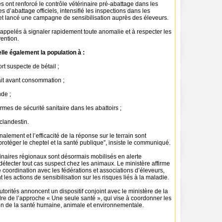
ités ont renforcé le contrôle vétérinaire pré-abattage dans les
s d’abattage officiels, intensifié les inspections dans les
 et lancé une campagne de sensibilisation auprès des éleveurs.
appelés à signaler rapidement toute anomalie et à respecter les
ention.
lle également la population à :
rt suspecte de bétail ;
 lait avant consommation ;
nde ;
rmes de sécurité sanitaire dans les abattoirs ;
 clandestin.
nalement et l’efficacité de la réponse sur le terrain sont
protéger le cheptel et la santé publique”, insiste le communiqué.
inaires régionaux sont désormais mobilisés en alerte
étecter tout cas suspect chez les animaux. Le ministère affirme
te coordination avec les fédérations et associations d’éleveurs,
 les actions de sensibilisation sur les risques liés à la maladie.
autorités annoncent un dispositif conjoint avec le ministère de la
re de l’approche « Une seule santé », qui vise à coordonner les
ion de la santé humaine, animale et environnementale.