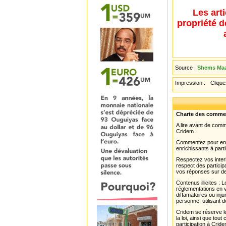
Les art
propriété d
Source :
Shems Maar
Impression :
Cliquez
Charte des comme
A lire avant de com
Cridem :
Commentez pour enri
enrichissants à parti
Respectez vos interl
respect des partici
vos réponses sur de
Contenus illicites :
réglementations en v
diffamatoires ou inju
personne, utilisant d
Cridem se réserve le
la loi, ainsi que to
participation à Cride