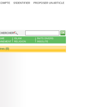
COMPTE
S'IDENTIFIER
PROPOSER UN ARTICLE
CHERCHER
SME
ISLAM
FAITS DIVERS
NNEMENT
RELIGION
INSOLITE
es (0)