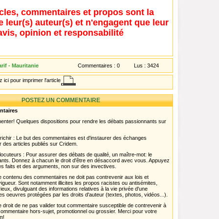
icles, commentaires et propos sont la
e leur(s) auteur(s) et n'engagent que leur
avis, opinion et responsabilité
if - Mauritanie
Commentaires :
0
Lus :
3424
 ici pour imprimer l'article
POSTEZ UN COMMENTAIRE
ntaires
menter! Quelques dispositions pour rendre les débats passionnants sur
chir : Le but des commentaires est d'instaurer des échanges
r des articles publiés sur Cridem.
ocuteurs : Pour assurer des débats de qualité, un maître-mot: le
pants. Donnez à chacun le droit d'être en désaccord avec vous. Appuyez
s faits et des arguments, non sur des invectives.
 Le contenu des commentaires ne doit pas contrevenir aux lois et
igueur. Sont notamment illicites les propos racistes ou antisémites,
rieux, divulguant des informations relatives à la vie privée d'une
es oeuvres protégées par les droits d'auteur (textes, photos, vidéos...).
 droit de ne pas valider tout commentaire susceptible de contrevenir à
ut commentaire hors-sujet, promotionnel ou grossier. Merci pour votre
m!