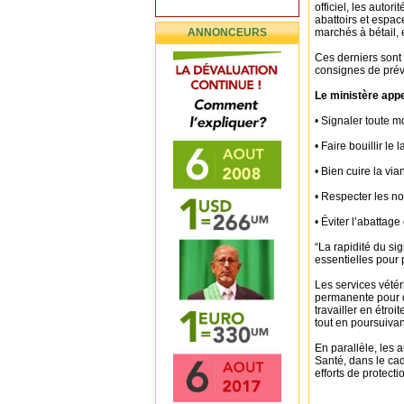
officiel, les autor
abattoirs et espace
ANNONCEURS
marchés à bétail,
Ces derniers sont 
consignes de prév
Le ministère appe
• Signaler toute mo
• Faire bouillir le
• Bien cuire la via
• Respecter les no
• Éviter l’abattage
“La rapidité du sig
essentielles pour 
Les services vétér
permanente pour d
travailler en étroi
tout en poursuivant
En parallèle, les 
Santé, dans le cad
efforts de protect