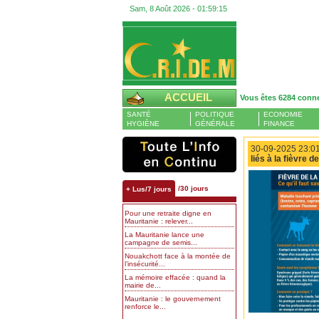
Sam, 8 Août 2026 -
01:59:16
ACCUEIL
Vous êtes 6284 conn
SANTÉ
POLITIQUE
ECONOMIE
HYGIÈNE
GÉNÉRALE
FINANCE
30-09-2025 23:01
liés à la fièvre de
/30 jours
+ Lus/7 jours
Pour une retraite digne en
Mauritanie : relever...
La Mauritanie lance une
campagne de semis...
Nouakchott face à la montée de
l’insécurité...
La mémoire effacée : quand la
mairie de...
Mauritanie : le gouvernement
renforce le...