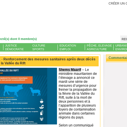
CRÉER UN 
ecté(s) dont 0 membre(s)
RE
JUSTICE
CULTURE
EDUCATION
PÊCHE, ELEVAGE
URBANI
DÉMOCRATIE
SPORTS
EMPLOI
AGRICULTURE
ENVIRO
Commentair
 -
Renforcement des mesures sanitaires après deux décès
 la Vallée du Rift
Shems Maarif
-- Le
ministère mauritanien de
l’élevage a annoncé ce
mardi une série de
mesures d’urgence pour
freiner la propagation de
la fièvre de la Vallée du
Rift, suite à la mort de
deux personnes et à
l’apparition de plusieurs
foyers de contamination
animale dans certaines
régions du pays.
Selon un communiqué