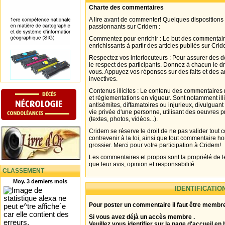
Charte des commentaires
A lire avant de commenter! Quelques dispositions
passionnants sur Cridem :
Commentez pour enrichir : Le but des commentair
enrichissants à partir des articles publiés sur Cri
Respectez vos interlocuteurs : Pour assurer des d
le respect des participants. Donnez à chacun le d
vous. Appuyez vos réponses sur des faits et des 
invectives.
Contenus illicites : Le contenu des commentaires n
et réglementations en vigueur. Sont notamment illi
antisémites, diffamatoires ou injurieux, divulguant
vie privée d'une personne, utilisant des oeuvres p
(textes, photos, vidéos...).
Cridem se réserve le droit de ne pas valider tout
contrevenir à la loi, ainsi que tout commentaire h
grossier. Merci pour votre participation à Cridem!
Les commentaires et propos sont la propriété de l
que leur avis, opinion et responsabilité.
CLASSEMENT
Moy. 3 derniers mois
IDENTIFICATIO
Pour poster un commentaire il faut être membre
Si vous avez déjà un accès membre .
Veuillez vous identifier sur la page d'accueil en 