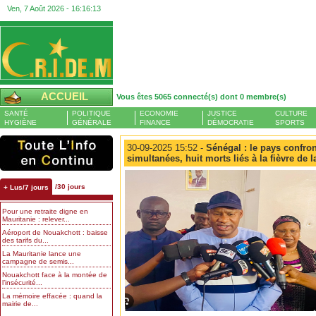
Ven, 7 Août 2026 -
16:16:14
ACCUEIL
Vous êtes 5065 connecté(s) dont 0 membre(s)
SANTÉ
POLITIQUE
ECONOMIE
JUSTICE
CULTURE
HYGIÈNE
GÉNÉRALE
FINANCE
DÉMOCRATIE
SPORTS
30-09-2025 15:52 -
Sénégal : le pays confro
simultanées, huit morts liés à la fièvre de l
/30 jours
+ Lus/7 jours
Pour une retraite digne en
Mauritanie : relever...
Aéroport de Nouakchott : baisse
des tarifs du...
La Mauritanie lance une
campagne de semis...
Nouakchott face à la montée de
l’insécurité...
La mémoire effacée : quand la
mairie de...