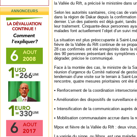
la Vallée du Rift, a précisé le ministère dans 
ANNONCEURS
Selon les autorités sanitaires, cinq cas de var
dans la région de Dakar depuis la confirmation
dernier. L’un des patients est déjà guéri, tandi
leur traitement. Cinquante-deux personnes aya
malades font actuellement l’objet d’un suivi méd
La situation est plus préoccupante à Saint-Lou
fièvre de la Vallée du Rift continue de se prop
28 cas confirmés ont été enregistrés dans la r
des 90 personnes présentant des symptômes on
dégrader, précise le communiqué.
Face à la montée des cas, le ministre de la Sa
réunion d’urgence du Comité national de gesti
lendemain d’une visite sur le terrain à Saint-Lo
rencontre, quatre mesures prioritaires ont été 
• Renforcement de la coordination intersectoriel
• Amélioration des dispositifs de surveillance 
• Intensification de la communication auprès d
• Mobilisation communautaire accrue dans la r
Mpox et fièvre de la Vallée du Rift : deux virus
La variole du singe, ou Mpox, est une maladie 