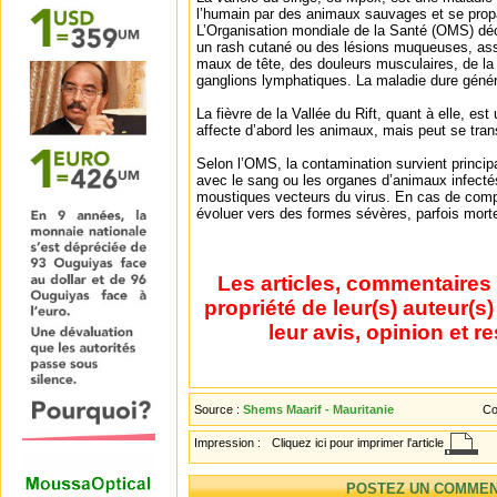
l’humain par des animaux sauvages et se prop
L’Organisation mondiale de la Santé (OMS) 
un rash cutané ou des lésions muqueuses, asso
maux de tête, des douleurs musculaires, de la 
ganglions lymphatiques. La maladie dure géné
La fièvre de la Vallée du Rift, quant à elle, est
affecte d’abord les animaux, mais peut se tran
Selon l’OMS, la contamination survient princip
avec le sang ou les organes d’animaux infectés
moustiques vecteurs du virus. En cas de compl
évoluer vers des formes sévères, parfois morte
Les articles, commentaires 
propriété de leur(s) auteur(s
leur avis, opinion et r
Source :
Shems Maarif - Mauritanie
Co
Impression :
Cliquez ici pour imprimer l'article
POSTEZ UN COMMEN