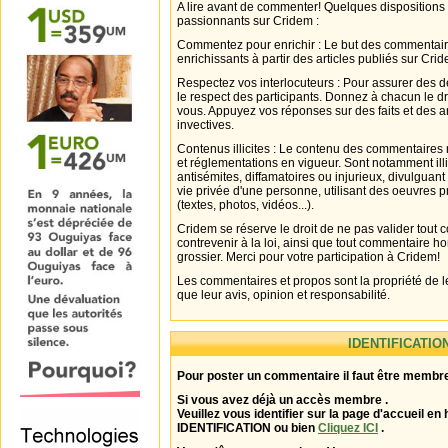
A lire avant de commenter! Quelques dispositions
passionnants sur Cridem :
Commentez pour enrichir : Le but des commentair
enrichissants à partir des articles publiés sur Cri
Respectez vos interlocuteurs : Pour assurer des d
le respect des participants. Donnez à chacun le d
vous. Appuyez vos réponses sur des faits et des 
invectives.
Contenus illicites : Le contenu des commentaires n
et réglementations en vigueur. Sont notamment illi
antisémites, diffamatoires ou injurieux, divulguant
vie privée d'une personne, utilisant des oeuvres p
(textes, photos, vidéos...).
Cridem se réserve le droit de ne pas valider tout
contrevenir à la loi, ainsi que tout commentaire h
grossier. Merci pour votre participation à Cridem!
Les commentaires et propos sont la propriété de l
que leur avis, opinion et responsabilité.
IDENTIFICATIO
Pour poster un commentaire il faut être membre
Si vous avez déjà un accès membre .
Veuillez vous identifier sur la page d'accueil en 
IDENTIFICATION ou bien
Cliquez ICI
.