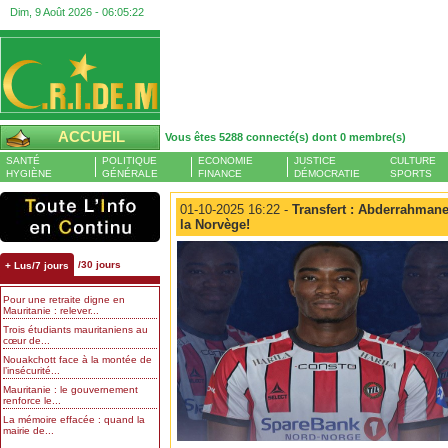
Dim, 9 Août 2026 -
06:05:23
ACCUEIL
Vous êtes 5288 connecté(s) dont 0 membre(s)
SANTÉ
POLITIQUE
ECONOMIE
JUSTICE
CULTURE
HYGIÈNE
GÉNÉRALE
FINANCE
DÉMOCRATIE
SPORTS
01-10-2025 16:22 -
Transfert : Abderrahmane
la Norvège!
/30 jours
+ Lus/7 jours
Pour une retraite digne en
Mauritanie : relever...
Trois étudiants mauritaniens au
cœur de...
Nouakchott face à la montée de
l’insécurité...
Mauritanie : le gouvernement
renforce le...
La mémoire effacée : quand la
mairie de...