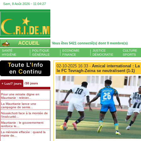
Sam, 8 Août 2026 -
11:04:28
ACCUEIL
Vous êtes 5421 connecté(s) dont 0 membre(s)
SANTÉ
POLITIQUE
ECONOMIE
JUSTICE
CULTURE
HYGIÈNE
GÉNÉRALE
FINANCE
DÉMOCRATIE
SPORTS
02-10-2025 16:33 -
Amical international : La
le FC Tevragh-Zeina se neutralisent (1-1)
/30 jours
+ Lus/7 jours
Pour une retraite digne en
Mauritanie : relever...
La Mauritanie lance une
campagne de semis...
Nouakchott face à la montée de
l’insécurité...
Mauritanie : le gouvernement
renforce le...
La mémoire effacée : quand la
mairie de...