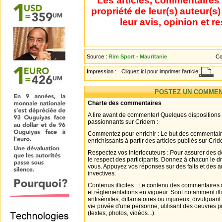
Les articles, commentaires 
propriété de leur(s) auteur(s
leur avis, opinion et r
Source :
Rim Sport - Mauritanie
Co
Impression :
Cliquez ici pour imprimer l'article
POSTEZ UN COMMEN
Charte des commentaires
A lire avant de commenter! Quelques dispositions
passionnants sur Cridem :
Commentez pour enrichir : Le but des commentair
enrichissants à partir des articles publiés sur Cri
Respectez vos interlocuteurs : Pour assurer des d
le respect des participants. Donnez à chacun le d
vous. Appuyez vos réponses sur des faits et des 
invectives.
Contenus illicites : Le contenu des commentaires n
et réglementations en vigueur. Sont notamment illi
antisémites, diffamatoires ou injurieux, divulguant
vie privée d'une personne, utilisant des oeuvres p
(textes, photos, vidéos...).