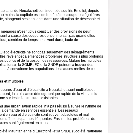
habitants de Nouakchott continuent de souffrir. En effet, depuis
au moins, la capitale est confrontée à des coupures régulières
cité, plongeant ses habitants dans une situation de désespoir et
ménages n'osent plus constituer des provisions de peur
issent à cause des coupures dont on ne sait pas quand elles
rtout, combien de temps elles vont durer, faute de
u et d’électricité ne sont pas seulement des désagréments
elles révèlent également des problèmes structurels plus profonds
es publics et de la gestion des ressources. Malgré les multiples
lications», la SOMELEC et la SNDE peinent à trouver des
rtout à convaincre les populations des causes réelles de cette
 et multiples
pures d’eau et d’électricité à Nouakchott sont multiples et
’abord, la croissance démographique rapide de la ville a mis
e sur les infrastructures existantes.
nnu une urbanisation rapide, n’a pas réussi à suivre le rythme de
 la demande en services essentiels. Les réseaux
t en eau et d’électricité sont souvent obsolètes et mal
i entraîne des pannes fréquentes. Ensuite, les problèmes de
urces sont également en cause.
té Mauritanienne d’Électricité) et la SNDE (Société Nationale