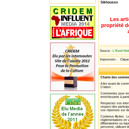
Sikhousso
Les art
propriété d
Source :
L'Eveil He
Impression :
Cliquez
Charte des comme
A lire avant de com
Cridem :
Commentez pour enri
enrichissants à parti
Respectez vos interl
respect des partici
vos réponses sur de
Contenus illicites :
réglementations en v
diffamatoires ou inju
personne, utilisant d