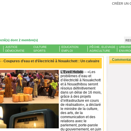
CRÉER UN 
ecté(s) dont 2 membre(s)
RE
JUSTICE
CULTURE
EDUCATION
PÊCHE, ELEVAGE
URBANI
DÉMOCRATIE
SPORTS
EMPLOI
AGRICULTURE
ENVIRO
Commentair
 -
Coupures d’eau et d’électricité à Nouakchott : Un calvaire
L'Eveil Hebdo
-- «Les
problèmes d’eau et
d’électricité à Nouakchott
et à Nouadhibou seront
résolus définitivement
dans un délai de 16 mois,
grâce à des projets
d’infrastructure en cours
de réalisation», a déclaré
le ministre de la culture,
des arts, de la
communication et des
relations avec le
parlement, porte-parole
du gouvernement, en juin