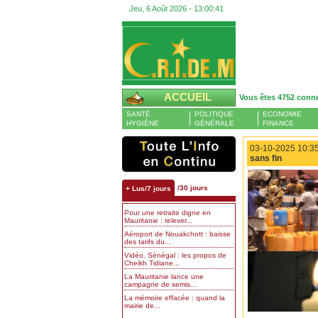
Jeu, 6 Août 2026 -
13:00:42
ACCUEIL
Vous êtes 4752 conn
SANTÉ
POLITIQUE
ECONOMIE
HYGIÈNE
GÉNÉRALE
FINANCE
03-10-2025 10:35
sans fin
/30 jours
+ Lus/7 jours
Pour une retraite digne en
Mauritanie : relever...
Aéroport de Nouakchott : baisse
des tarifs du...
Vidéo. Sénégal : les propos de
Cheikh Tidiane...
La Mauritanie lance une
campagne de semis...
La mémoire effacée : quand la
mairie de...