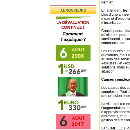
dernier.
ANNONCEURS
En attendant, les 
plus d’une année 
d’eau et d’électri
d’incertitude.
Conséquence, les 
qu'elles ne pourr
surviennent et, su
communication.
Les coupures d’ea
quotidiens, mais 
au sein des servic
«excuses» et «exp
solutions, mais su
situation.
Causes complexes
Les causes des cou
complexes. Tout d
une pression énorm
La ville, qui a co
l’augmentation de
d’approvisionnemen
entretenus, ce qu
gestion des resso
La SOMELEC (Socié