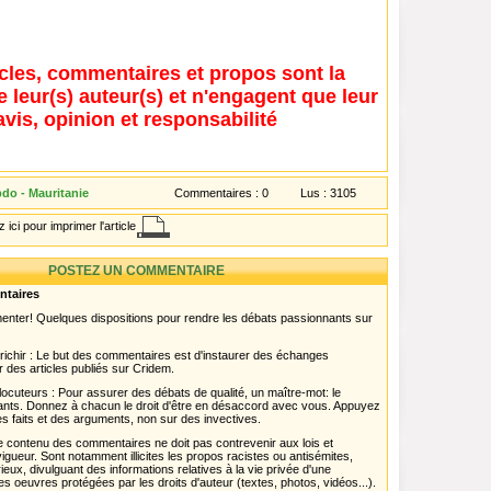
icles, commentaires et propos sont la
e leur(s) auteur(s) et n'engagent que leur
avis, opinion et responsabilité
bdo - Mauritanie
Commentaires :
0
Lus :
3105
 ici pour imprimer l'article
POSTEZ UN COMMENTAIRE
ntaires
menter! Quelques dispositions pour rendre les débats passionnants sur
chir : Le but des commentaires est d'instaurer des échanges
r des articles publiés sur Cridem.
ocuteurs : Pour assurer des débats de qualité, un maître-mot: le
pants. Donnez à chacun le droit d'être en désaccord avec vous. Appuyez
s faits et des arguments, non sur des invectives.
 Le contenu des commentaires ne doit pas contrevenir aux lois et
igueur. Sont notamment illicites les propos racistes ou antisémites,
rieux, divulguant des informations relatives à la vie privée d'une
es oeuvres protégées par les droits d'auteur (textes, photos, vidéos...).