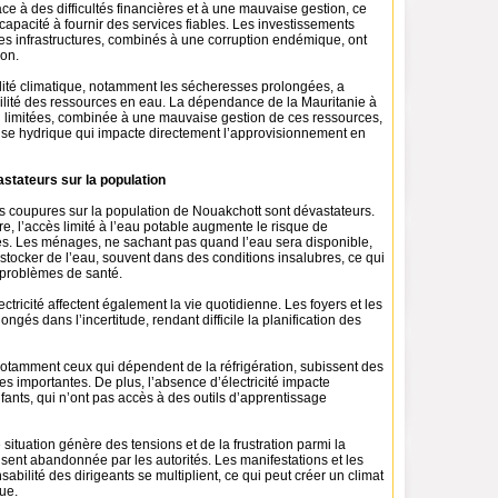
face à des difficultés financières et à une mauvaise gestion, ce
 capacité à fournir des services fiables. Les investissements
les infrastructures, combinés à une corruption endémique, ont
ion.
ilité climatique, notamment les sécheresses prolongées, a
bilité des ressources en eau. La dépendance de la Mauritanie à
 limitées, combinée à une mauvaise gestion de ces ressources,
rise hydrique qui impacte directement l’approvisionnement en
stateurs sur la population
s coupures sur la population de Nouakchott sont dévastateurs.
ire, l’accès limité à l’eau potable augmente le risque de
s. Les ménages, ne sachant pas quand l’eau sera disponible,
 stocker de l’eau, souvent dans des conditions insalubres, ce qui
 problèmes de santé.
ctricité affectent également la vie quotidienne. Les foyers et les
ongés dans l’incertitude, rendant difficile la planification des
tamment ceux qui dépendent de la réfrigération, subissent des
 importantes. De plus, l’absence d’électricité impacte
fants, qui n’ont pas accès à des outils d’apprentissage
 situation génère des tensions et de la frustration parmi la
 sent abandonnée par les autorités. Les manifestations et les
sabilité des dirigeants se multiplient, ce qui peut créer un climat
que.