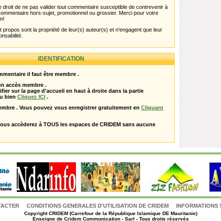
 droit de ne pas valider tout commentaire susceptible de contrevenir à
ut commentaire hors-sujet, promotionnel ou grossier. Merci pour votre
m!
propos sont la propriété de leur(s) auteur(s) et n'engagent que leur
onsabilité.
IDENTIFICATION
mentaire il faut être membre .
 un accès membre .
ifier sur la page d'accueil en haut à droite dans la partie
u bien
Cliquez ICI
.
embre . Vous pouvez vous enregistrer gratuitement en
Cliquant
vous accèderez à TOUS les espaces de CRIDEM sans aucune
TACTER
CONDITIONS GENERALES D'UTILISATION DE CRIDEM
INFORMATIONS 
Copyright
CRIDEM (Carrefour de la République Islamique DE Mauritanie)
Enseigne de Cridem Communication - Sarl - Tous droits réservés