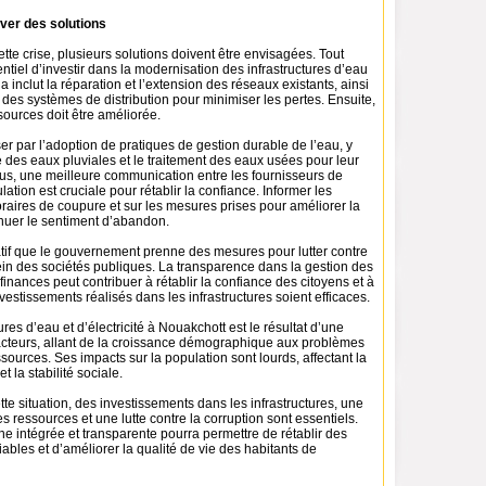
ver des solutions
tte crise, plusieurs solutions doivent être envisagées. Tout
sentiel d’investir dans la modernisation des infrastructures d’eau
ela inclut la réparation et l’extension des réseaux existants, ainsi
 des systèmes de distribution pour minimiser les pertes. Ensuite,
sources doit être améliorée.
er par l’adoption de pratiques de gestion durable de l’eau, y
e des eaux pluviales et le traitement des eaux usées pour leur
plus, une meilleure communication entre les fournisseurs de
lation est cruciale pour rétablir la confiance. Informer les
oraires de coupure et sur les mesures prises pour améliorer la
énuer le sentiment d’abandon.
ratif que le gouvernement prenne des mesures pour lutter contre
ein des sociétés publiques. La transparence dans la gestion des
finances peut contribuer à rétablir la confiance des citoyens et à
nvestissements réalisés dans les infrastructures soient efficaces.
res d’eau et d’électricité à Nouakchott est le résultat d’une
cteurs, allant de la croissance démographique aux problèmes
sources. Ses impacts sur la population sont lourds, affectant la
t la stabilité sociale.
te situation, des investissements dans les infrastructures, une
s ressources et une lutte contre la corruption sont essentiels.
e intégrée et transparente pourra permettre de rétablir des
iables et d’améliorer la qualité de vie des habitants de