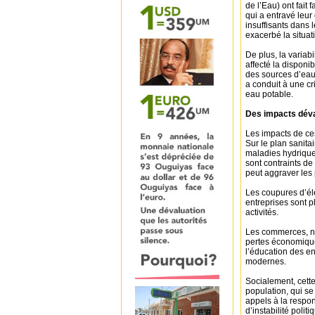
de l’Eau) ont fait 
qui a entravé leur
insuffisants dans 
exacerbé la situat
De plus, la variab
affecté la disponi
des sources d’eau
a conduit à une c
eau potable.
Des impacts déva
Les impacts de ce
Sur le plan sanita
maladies hydrique
sont contraints de
peut aggraver les
Les coupures d’éle
entreprises sont pl
activités.
Les commerces, no
pertes économiques
l’éducation des en
modernes.
Socialement, cette
population, qui se
appels à la respon
d’instabilité politi