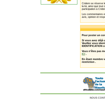
Cridem se réserve le
la loi, ainsi que to
participation à Cride
Les commentaires et 
avis, opinion et resp
Pour poster un com
Si vous avez déjà
Veuillez vous ident
IDENTIFICATION o
Vous n'êtes pas m
ICI
.
En étant membre 
restriction .
NOUS CON