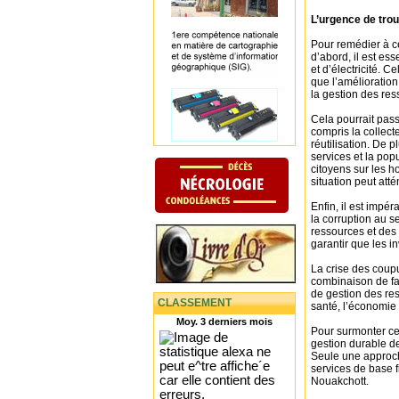
L’urgence de trou
Pour remédier à ce
d’abord, il est es
et d’électricité. C
que l’amélioration
la gestion des res
Cela pourrait pass
compris la collect
réutilisation. De 
services et la popu
citoyens sur les h
situation peut att
Enfin, il est impé
la corruption au s
ressources et des 
garantir que les i
La crise des coupu
combinaison de fa
de gestion des res
CLASSEMENT
santé, l’économie e
Moy. 3 derniers mois
Pour surmonter cet
gestion durable de
Seule une approch
services de base f
Nouakchott.