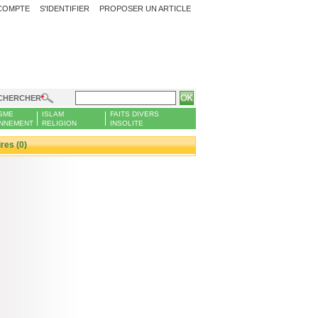
COMPTE
S'IDENTIFIER
PROPOSER UN ARTICLE
CHERCHER
SME
ISLAM
FAITS DIVERS
NNEMENT
RELIGION
INSOLITE
es (0)