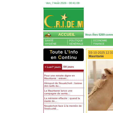
Ven, 7 Août 2026 -
00:41:10
ACCUEIL
Vous êtes 5269 conn
SANTÉ
POLITIQUE
ECONOMIE
HYGIÈNE
GÉNÉRALE
FINANCE
03-10-2025 12:33
Mauritanie
/30 jours
+ Lus/7 jours
Pour une retraite digne en
Mauritanie : relever...
Aéroport de Nouakchott : baisse
des tarifs du...
La Mauritanie lance une
campagne de semis...
La mémoire effacée : quand la
mairie de...
Nouakchott face à la montée de
l’insécurité...