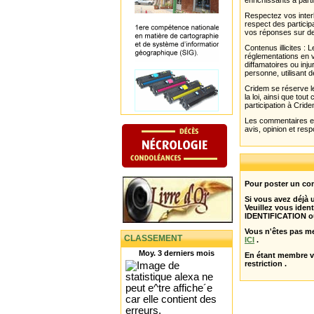
enrichissants à parti
Respectez vos interl
respect des partici
vos réponses sur de
Contenus illicites :
réglementations en v
diffamatoires ou inju
personne, utilisant d
Cridem se réserve le
la loi, ainsi que to
participation à Cride
Les commentaires et 
avis, opinion et resp
Pour poster un com
Si vous avez déjà
Veuillez vous ident
IDENTIFICATION o
Vous n'êtes pas m
CLASSEMENT
ICI
.
Moy. 3 derniers mois
En étant membre 
restriction .