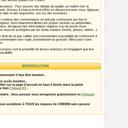
r des articles publiés sur Cridem.
ocuteurs : Pour assurer des débats de qualité, un maître-mot: le
pants. Donnez à chacun le droit d'être en désaccord avec vous. Appuyez
s faits et des arguments, non sur des invectives.
 Le contenu des commentaires ne doit pas contrevenir aux lois et
igueur. Sont notamment illicites les propos racistes ou antisémites,
rieux, divulguant des informations relatives à la vie privée d'une
es oeuvres protégées par les droits d'auteur (textes, photos, vidéos...).
 droit de ne pas valider tout commentaire susceptible de contrevenir à
ut commentaire hors-sujet, promotionnel ou grossier. Merci pour votre
m!
propos sont la propriété de leur(s) auteur(s) et n'engagent que leur
onsabilité.
IDENTIFICATION
mentaire il faut être membre .
 un accès membre .
ifier sur la page d'accueil en haut à droite dans la partie
u bien
Cliquez ICI
.
embre . Vous pouvez vous enregistrer gratuitement en
Cliquant
vous accèderez à TOUS les espaces de CRIDEM sans aucune