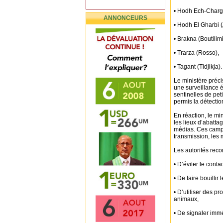
• Hodh Ech-Charg
ANNONCEURS
• Hodh El Gharbi 
• Brakna (Boutilim
• Trarza (Rosso),
• Tagant (Tidjikja).
Le ministère préci
une surveillance é
sentinelles de pet
permis la détectio
En réaction, le mi
les lieux d’abatta
médias. Ces campa
transmission, les 
Les autorités rec
• D’éviter le cont
• De faire bouillir 
• D’utiliser des p
animaux,
• De signaler imm