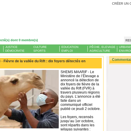
CRÉER UN 
ecté(s) dont 0 membre(s)
RE
JUSTICE
CULTURE
EDUCATION
PÊCHE, ELEVAGE
URBANI
DÉMOCRATIE
SPORTS
EMPLOI
AGRICULTURE
ENVIRO
Commentair
 -
Fièvre de la vallée du Rift : dix foyers détectés en
SHEMS MAARIF - Le
Ministère de l’Élevage a
annoncé la détection de
dix foyers de fièvre de la
vallée du Rift (FVR) à
travers plusieurs régions
du pays. L’annonce a été
faite dans un
communiqué officiel
publié ce jeudi 2 octobre.
Les foyers, recensés
jusqu’au 1er octobre,
sont répartis dans les
wilayas suivantes :