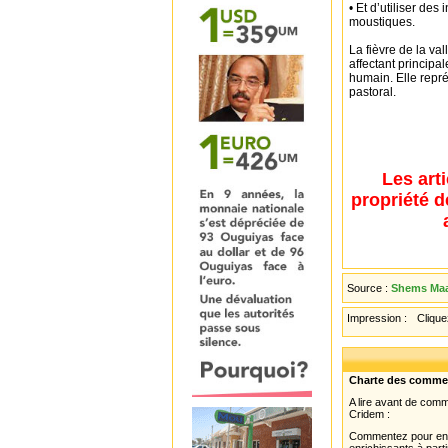
• Et d’utiliser de
moustiques.
La fièvre de la va
affectant principa
humain. Elle repr
pastoral.
Les art
propriété d
Source :
Shems Maar
Impression :
Cliquez
Charte des comme
A lire avant de com
Cridem :
Commentez pour enri