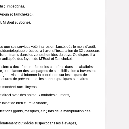
hi (Timbédgha),
(Aïoun et Tamchekett),
it, M’Bout et Boghé),
se que ses services vétérinaires ont lancé, dès le mois d’août,
pidémiologique précoce, à travers l’installation de 32 troupeaux
its ruminants dans les zones humides du pays. Ce dispositif a
n anticipée des foyers de M’Bout et Tamchekett.
nistère a décidé de renforcer les contrôles dans les abattoirs et
ge, et de lancer des campagnes de sensibilisation à travers les
gnes visent à informer la population sur les risques de
mesures de prévention et les bonnes pratiques sanitaires.
ommandent aux citoyens :
act direct avec des animaux malades ou morts,
le lait et de bien cuire la viande,
rotections (gants, masques, etc.) lors de la manipulation des
édiatement tout décès suspect dans les élevages,