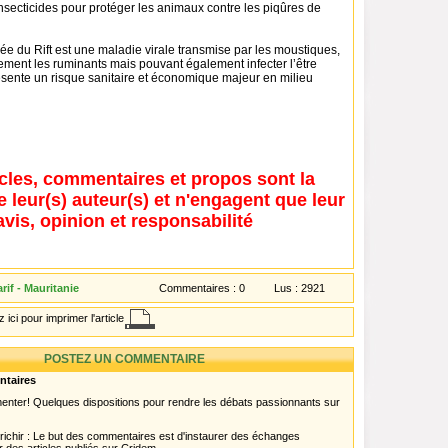
s insecticides pour protéger les animaux contre les piqûres de
llée du Rift est une maladie virale transmise par les moustiques,
lement les ruminants mais pouvant également infecter l’être
ésente un risque sanitaire et économique majeur en milieu
icles, commentaires et propos sont la
e leur(s) auteur(s) et n'engagent que leur
avis, opinion et responsabilité
if - Mauritanie
Commentaires :
0
Lus :
2921
 ici pour imprimer l'article
POSTEZ UN COMMENTAIRE
ntaires
menter! Quelques dispositions pour rendre les débats passionnants sur
chir : Le but des commentaires est d'instaurer des échanges