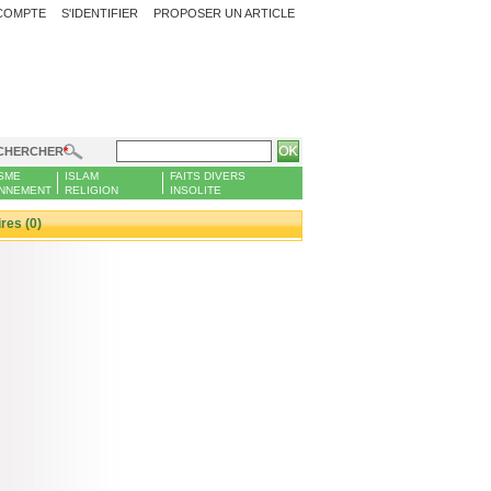
COMPTE
S'IDENTIFIER
PROPOSER UN ARTICLE
CHERCHER
SME
ISLAM
FAITS DIVERS
NNEMENT
RELIGION
INSOLITE
es (0)