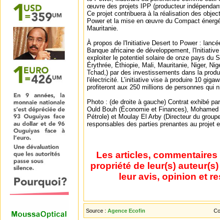
œuvre des projets IPP (producteur indépendant 
Ce projet contribuera à la réalisation des objecti
Power et la mise en œuvre du Compact énergét
Mauritanie.
À propos de l'Initiative Desert to Power : lanc
Banque africaine de développement, l'Initiativ
exploiter le potentiel solaire de onze pays du 
Érythrée, Éthiopie, Mali, Mauritanie, Niger, Ni
Tchad,) par des investissements dans la produc
l'électricité. L’initiative vise à produire 10 giga
profiteront aux 250 millions de personnes qui n’
Photo : (de droite à gauche) Contrat exhibé pa
Ould Bouh (Économie et Finances), Mohamed 
Pétrole) et Moulay El Arby (Directeur du group
responsables des parties prenantes au projet et
Les articles, commentaires 
propriété de leur(s) auteur(s
leur avis, opinion et r
Source :
Agence Ecofin
Co