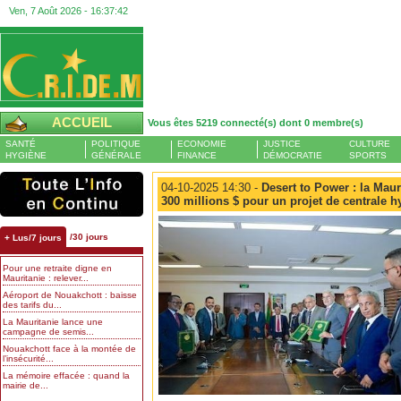
Ven, 7 Août 2026 -
16:37:43
ACCUEIL
Vous êtes 5219 connecté(s) dont 0 membre(s)
SANTÉ
POLITIQUE
ECONOMIE
JUSTICE
CULTURE
HYGIÈNE
GÉNÉRALE
FINANCE
DÉMOCRATIE
SPORTS
04-10-2025 14:30 -
Desert to Power : la Maur
300 millions $ pour un projet de centrale h
/30 jours
+ Lus/7 jours
Pour une retraite digne en
Mauritanie : relever...
Aéroport de Nouakchott : baisse
des tarifs du...
La Mauritanie lance une
campagne de semis...
Nouakchott face à la montée de
l’insécurité...
La mémoire effacée : quand la
mairie de...