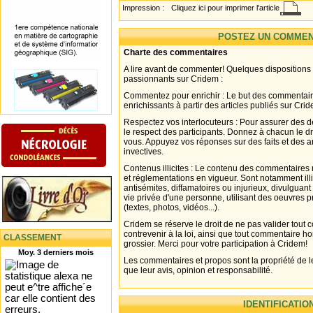
Impression :
Cliquez ici pour imprimer l'article
POSTEZ UN COMMEN
Charte des commentaires
A lire avant de commenter! Quelques dispositions
passionnants sur Cridem :
Commentez pour enrichir : Le but des commentair
enrichissants à partir des articles publiés sur Cri
Respectez vos interlocuteurs : Pour assurer des d
le respect des participants. Donnez à chacun le d
vous. Appuyez vos réponses sur des faits et des 
invectives.
Contenus illicites : Le contenu des commentaires n
et réglementations en vigueur. Sont notamment illi
antisémites, diffamatoires ou injurieux, divulguant
vie privée d'une personne, utilisant des oeuvres p
(textes, photos, vidéos...).
Cridem se réserve le droit de ne pas valider tout
contrevenir à la loi, ainsi que tout commentaire h
CLASSEMENT
grossier. Merci pour votre participation à Cridem!
Moy. 3 derniers mois
Les commentaires et propos sont la propriété de l
que leur avis, opinion et responsabilité.
IDENTIFICATIO