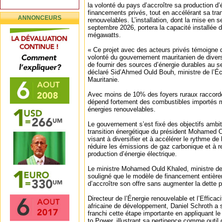
la volonté du pays d’accroître sa production d’é
financements privés, tout en accélérant sa tran
ANNONCEURS
renouvelables. L’installation, dont la mise en 
septembre 2026, portera la capacité installée d
mégawatts.
« Ce projet avec des acteurs privés témoigne d
volonté du gouvernement mauritanien de diversi
de fournir des sources d’énergie durables au s
déclaré Sid’Ahmed Ould Bouh, ministre de l’É
Mauritanie.
Avec moins de 10% des foyers ruraux raccordés 
dépend fortement des combustibles importés m
énergies renouvelables.
Le gouvernement s’est fixé des objectifs ambit
transition énergétique du président Mohamed 
visant à diversifier et à accélérer le rythme de 
réduire les émissions de gaz carbonique et à r
production d’énergie électrique.
Le ministre Mohamed Ould Khaled, ministre de 
souligné que le modèle de financement entière
d’accroître son offre sans augmenter la dette p
Directeur de l’Énergie renouvelable et l’Effica
africaine de développement, Daniel Schroth a s
franchi cette étape importante en appliquant 
to Power, illustrant sa pertinence comme outil 