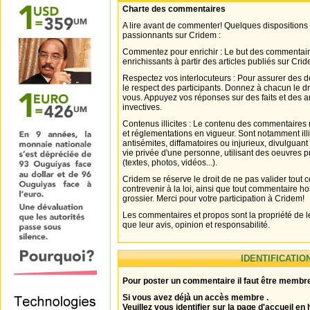
Charte des commentaires
A lire avant de commenter! Quelques dispositions
passionnants sur Cridem :
Commentez pour enrichir : Le but des commentair
enrichissants à partir des articles publiés sur Cri
Respectez vos interlocuteurs : Pour assurer des d
le respect des participants. Donnez à chacun le d
vous. Appuyez vos réponses sur des faits et des 
invectives.
Contenus illicites : Le contenu des commentaires n
et réglementations en vigueur. Sont notamment illi
antisémites, diffamatoires ou injurieux, divulguant
vie privée d'une personne, utilisant des oeuvres p
(textes, photos, vidéos...).
Cridem se réserve le droit de ne pas valider tout
contrevenir à la loi, ainsi que tout commentaire h
grossier. Merci pour votre participation à Cridem!
Les commentaires et propos sont la propriété de l
que leur avis, opinion et responsabilité.
IDENTIFICATIO
Pour poster un commentaire il faut être membre
Si vous avez déjà un accès membre .
Veuillez vous identifier sur la page d'accueil en 