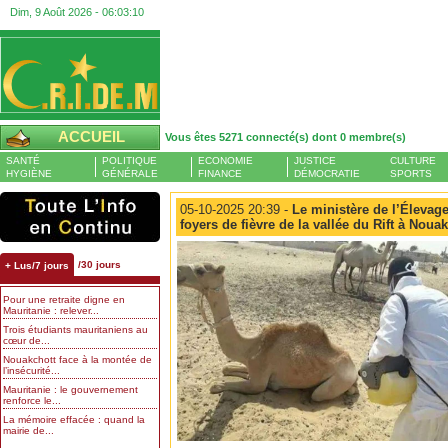
Dim, 9 Août 2026 -
06:03:11
ACCUEIL
Vous êtes 5271 connecté(s) dont 0 membre(s)
SANTÉ
POLITIQUE
ECONOMIE
JUSTICE
CULTURE
HYGIÈNE
GÉNÉRALE
FINANCE
DÉMOCRATIE
SPORTS
05-10-2025 20:39 -
Le ministère de l’Élevag
foyers de fièvre de la vallée du Rift à Noua
/30 jours
+ Lus/7 jours
Pour une retraite digne en
Mauritanie : relever...
Trois étudiants mauritaniens au
cœur de...
Nouakchott face à la montée de
l’insécurité...
Mauritanie : le gouvernement
renforce le...
La mémoire effacée : quand la
mairie de...