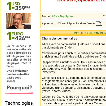
Source :
Africa Top Sports
Co
Impression :
Cliquez ici pour imprimer l'article
POSTEZ UN COMMEN
Charte des commentaires
A lire avant de commenter! Quelques dispositions
passionnants sur Cridem :
Commentez pour enrichir : Le but des commentair
enrichissants à partir des articles publiés sur Cri
Respectez vos interlocuteurs : Pour assurer des d
le respect des participants. Donnez à chacun le d
vous. Appuyez vos réponses sur des faits et des 
invectives.
Contenus illicites : Le contenu des commentaires n
et réglementations en vigueur. Sont notamment illi
antisémites, diffamatoires ou injurieux, divulguant
vie privée d'une personne, utilisant des oeuvres p
(textes, photos, vidéos...).
Cridem se réserve le droit de ne pas valider tout
contrevenir à la loi, ainsi que tout commentaire h
grossier. Merci pour votre participation à Cridem!