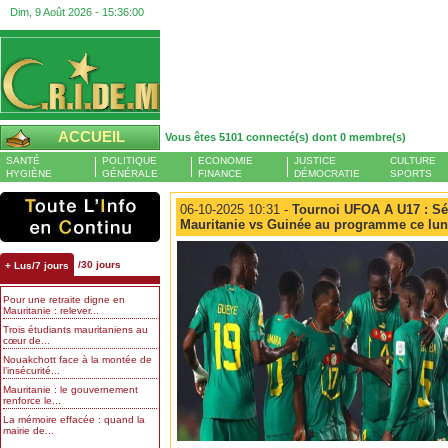
Dim, 9 Août 2026 -
15:36:00
ACCUEIL
Vous êtes 5101 connecté(s) dont 0 membre(s)
SANTÉ
POLITIQUE
ECONOMIE
JUSTICE
CULTURE
HYGIÈNE
GÉNÉRALE
FINANCE
DÉMOCRATIE
SPORTS
06-10-2025 10:31 -
Tournoi UFOA A U17 : Sén
Mauritanie vs Guinée au programme ce lun
/30 jours
+ Lus/7 jours
Pour une retraite digne en
Mauritanie : relever...
Trois étudiants mauritaniens au
cœur de...
Nouakchott face à la montée de
l’insécurité...
Mauritanie : le gouvernement
renforce le...
La mémoire effacée : quand la
mairie de...