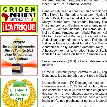
Aichetou Mboorick Fall, Baba Mohamed , El 
Bocar Dia et Dr Ba Amadou Adama.
Dans les tribunes : au premier, on aperçoit de
(Tiss-Kime), Ly Mamadou, Aliou Lam, Ngaid
Brahim Bilal, Ahmedou bellel, Alioune Sarr, Ab
Mbaye Demba Yero, Dia Amadou Boukary, Di
Hassane breika et d’autres, encore témoins oc
savoir : Sy amadou hamdou, ⁠Ba Mamoudou O
Kelly , ⁠Oumar Amadou Lam, Abdel Razack Kelly,
Moctar, Dia amadou Boukary , Ba amadou Dem
Abdoulaye, la grande dame Aissata Peinda ndi
Sidibé de Boghé Escale et Amadou Sy, Mamado
Abdrahmane Kelly, Mokhtar Mamadou Kelly ,
Alhousseyni ex maire, Amadou Tijane Diallo, M
Abdallah Dia, baba Coulibaly et Kembou Coulib
Les organisateurs (DFB) ont offert des médaill
maillots.
Le meilleur buteur (Nioly –carrefour) Mr Ly, l’é
Doubango, les quatre arbitres ont reçu médaill
La deuxième place, FC Doubango a reçu ses r
championne édition 2025 Gourel Boubou, des ma
son capitaine a soulevé leur trophée en guise 
département. Bravo, chapeau aux organisateur
sport) et les photographes venus pour la circ
inchallah l’année prochaine et qui sera le proch