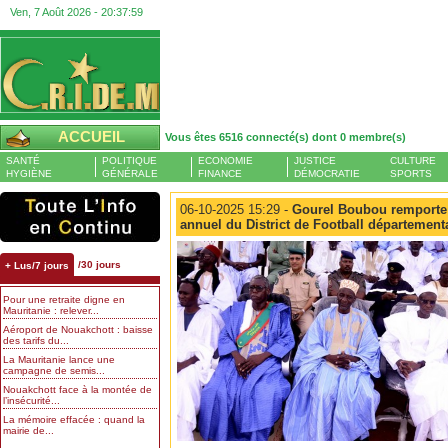
Ven, 7 Août 2026 -
20:38:01
ACCUEIL
Vous êtes 6516 connecté(s) dont 0 membre(s)
SANTÉ
POLITIQUE
ECONOMIE
JUSTICE
CULTURE
HYGIÈNE
GÉNÉRALE
FINANCE
DÉMOCRATIE
SPORTS
06-10-2025 15:29 -
Gourel Boubou remporte 
annuel du District de Football départeme
/30 jours
+ Lus/7 jours
Pour une retraite digne en
Mauritanie : relever...
Aéroport de Nouakchott : baisse
des tarifs du...
La Mauritanie lance une
campagne de semis...
Nouakchott face à la montée de
l’insécurité...
La mémoire effacée : quand la
mairie de...