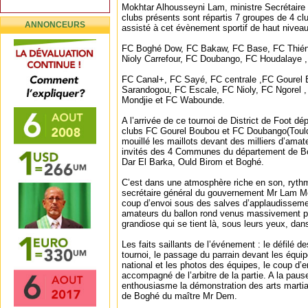
Mokhtar Alhousseyni Lam, ministre Secrétaire
clubs présents sont répartis 7 groupes de 4 cl
ANNONCEURS
assisté à cet évènement sportif de haut niveau
FC Boghé Dow, FC Bakaw, FC Base, FC Thiéne
Nioly Carrefour, FC Doubango, FC Houdalaye ,
FC Canal+, FC Sayé, FC centrale ,FC Gourel
Sarandogou, FC Escale, FC Nioly, FC Ngorel 
Mondjie et FC Wabounde.
A l’arrivée de ce tournoi de District de Foot d
clubs FC Gourel Boubou et FC Doubango(Tould
mouillé les maillots devant des milliers d’amat
invités des 4 Communes du département de Bog
Dar El Barka, Ould Birom et Boghé.
C’est dans une atmosphère riche en son, rythm
secrétaire général du gouvernement Mr Lam Mo
coup d’envoi sous des salves d’applaudisseme
amateurs du ballon rond venus massivement p
grandiose qui se tient là, sous leurs yeux, da
Les faits saillants de l’événement : le défilé
tournoi, le passage du parrain devant les équip
national et les photos des équipes, le coup d’
accompagné de l’arbitre de la partie. A la pause
enthousiasme la démonstration des arts martia
de Boghé du maître Mr Dem.