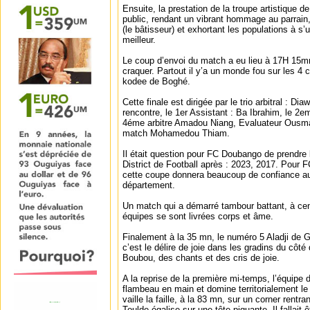
Ensuite, la prestation de la troupe artistique d
public, rendant un vibrant hommage au parrai
(le bâtisseur) et exhortant les populations à s’
meilleur.
Le coup d’envoi du match a eu lieu à 17H 15m
craquer. Partout il y’a un monde fou sur les 4
kodee de Boghé.
Cette finale est dirigée par le trio arbitral : D
rencontre, le 1er Assistant : Ba Ibrahim, le 2e
4éme arbitre Amadou Niang, Evaluateur Ousm
match Mohamedou Thiam.
Il était question pour FC Doubango de prendre 
District de Football après : 2023, 2017. Pour
cette coupe donnera beaucoup de confiance au
département.
Un match qui a démarré tambour battant, à cen
équipes se sont livrées corps et âme.
Finalement à la 35 mn, le numéro 5 Aladji de 
c’est le délire de joie dans les gradins du côt
Boubou, des chants et des cris de joie.
A la reprise de la première mi-temps, l’équipe
flambeau en main et domine territorialement le
vaille la faille, à la 83 mn, sur un corner rent
Toulde égalise sur une tête piquante. Il fallait 