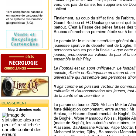
voix, ces pas de danse, les supporters de Doub
jubilent.
Finalement, au coup du sifflet final de l’arbitr
Gourel Boubou et FC Doubango se sont quittées
partout. C’est à l’issue des séries fatales des
Boubou décroche sa première étoile sur 5 tirs à
Le parrain Mr le ministre secrétaire général d
jeunesse sportive du département de Boghé, Il 
personnes venues pour la finale :
« que cette 
jeunes, promouvoir les valeurs de paix et la co
ensemble le fair Play.
Le Football est un sport unificateur. Le footbal
sociale, d'unité et d'intégration en raison de sa
universalité qui rassemble des personnes d'hor
Il agit comme un puissant vecteur de commun
culturelle et d'autonomisation des jeunes, tout
de la santé et du bien-être. »
CLASSEMENT
Le parrain du tournoi 2025 Mr Lam Moktar Al
forte délégation comprenant, entre autres : Mr
Moy. 3 derniers mois
Brakna, le Hakem départemental de Boghé, Di
de Boghé , Wone Mamadou Woissi, Ngaide Ab
(maire de Boghé), les autorités sécuritaires, l
Alassane, Ba Alassane Adama, Pape Moctar, N
Mohamed Moctar, Djiby., Ba amadou Mamadou