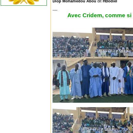
Diop Mohamedou Abou
dit
HBodiel
----
Avec Cridem, comme si v