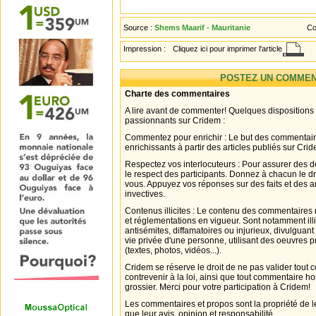
Source :
Shems Maarif - Mauritanie
Co
Impression :
Cliquez ici pour imprimer l'article
POSTEZ UN COMMEN
Charte des commentaires
A lire avant de commenter! Quelques dispositions
passionnants sur Cridem :
Commentez pour enrichir : Le but des commentair
enrichissants à partir des articles publiés sur Cri
Respectez vos interlocuteurs : Pour assurer des d
le respect des participants. Donnez à chacun le d
vous. Appuyez vos réponses sur des faits et des 
invectives.
Contenus illicites : Le contenu des commentaires n
et réglementations en vigueur. Sont notamment illi
antisémites, diffamatoires ou injurieux, divulguant
vie privée d'une personne, utilisant des oeuvres p
(textes, photos, vidéos...).
Cridem se réserve le droit de ne pas valider tout
contrevenir à la loi, ainsi que tout commentaire h
grossier. Merci pour votre participation à Cridem!
Les commentaires et propos sont la propriété de l
que leur avis, opinion et responsabilité.