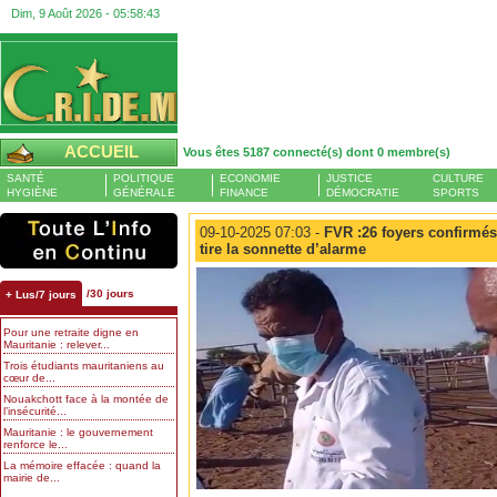
Dim, 9 Août 2026 -
05:58:43
ACCUEIL
Vous êtes 5187 connecté(s) dont 0 membre(s)
SANTÉ
POLITIQUE
ECONOMIE
JUSTICE
CULTURE
HYGIÈNE
GÉNÉRALE
FINANCE
DÉMOCRATIE
SPORTS
09-10-2025 07:03 -
FVR :26 foyers confirmés 
tire la sonnette d’alarme
/30 jours
+ Lus/7 jours
Pour une retraite digne en
Mauritanie : relever...
Trois étudiants mauritaniens au
cœur de...
Nouakchott face à la montée de
l’insécurité...
Mauritanie : le gouvernement
renforce le...
La mémoire effacée : quand la
mairie de...